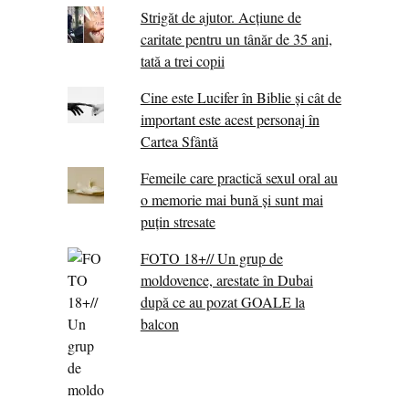
Strigăt de ajutor. Acțiune de
caritate pentru un tânăr de 35 ani,
tată a trei copii
Cine este Lucifer în Biblie și cât de
important este acest personaj în
Cartea Sfântă
Femeile care practică sexul oral au
o memorie mai bună și sunt mai
puțin stresate
FOTO 18+// Un grup de
moldovence, arestate în Dubai
după ce au pozat GOALE la
balcon