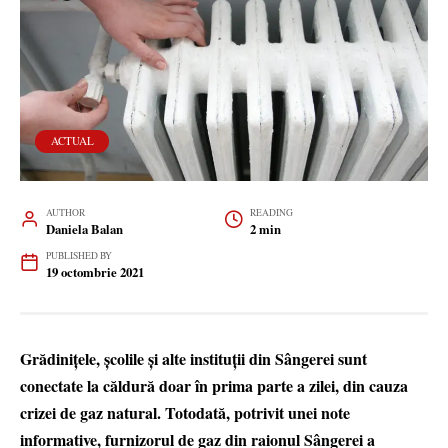
ACTUAL
AUTHOR
READING
Daniela Balan
2 min
PUBLISHED BY
19 octombrie 2021
Grădinițele, școlile și alte instituții din Sângerei sunt
conectate la căldură doar în prima parte a zilei, din cauza
crizei de gaz natural. Totodată, potrivit unei note
informative, furnizorul de gaz din raionul Sângerei a