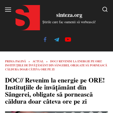
Skip
to
sinteza.org
content
Știrile care fac oamenii să vorbească!
PRIMA PAGINĂ
»
ACTUAL
»
DOC// REVENIM LA ENERGIE PE ORE!
INSTITUȚIILE DE ÎNVĂȚĂMÂNT DIN SÂNGEREI, OBLIGATE SĂ PORNEASCĂ
CĂLDURA DOAR CÂTEVA ORE PE ZI
DOC// Revenim la energie pe ORE!
Instituțiile de învățământ din
Sângerei, obligate să pornească
căldura doar câteva ore pe zi