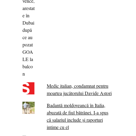
Medic italian, condamnat pentru
moartea jucătorului Davide Astori
Badantă moldoveancă în Italia,
abuzată de fiul bătrânei. I-a spus
că salariul include și raporturi
intime cu el