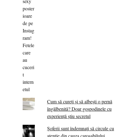
Cum să cureți și să albești o pernă
îngălbenită? Doar gospodinele cu
experiență știu secretul
Șoferii sunt îndemnați să circule cu
atenție din cauza carosabilului