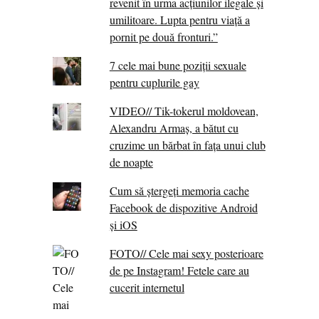
revenit în urma acțiunilor ilegale și
umilitoare. Lupta pentru viață a
pornit pe două fronturi.”
7 cele mai bune poziții sexuale
pentru cuplurile gay
VIDEO// Tik-tokerul moldovean,
Alexandru Armaș, a bătut cu
cruzime un bărbat în fața unui club
de noapte
Cum să ștergeți memoria cache
Facebook de dispozitive Android
și iOS
FOTO// Cele mai sexy posterioare
de pe Instagram! Fetele care au
cucerit internetul