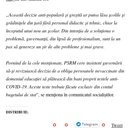
„Această decizie anti-populară și greșită ar putea lăsa școlile și
grădinițele din țară fără personal didactic și tehnic, chiar la
începutul unui nou an școlar. Din intenția de a soluționa o
problemă, guvernanții, din lipsă de profesionalism, sunt la un
pas să genereze un șir de alte probleme și mai grave.
Pornind de la cele menționate, PSRM cere insistent guvernării
să-și revizuiască decizia de a obliga persoanele nevaccinate din
domeniul educației să plătească din bani proprii testele anti-
COVID-19. Aceste teste trebuie făcute exclusiv din contul
bugetului de stat
”, se menționa în comunicatul socialiștilor.
DISTRIBUIE:
Telegram
Tweet