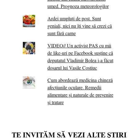
umed. Prognoza meteorologilor
Ardei umpluți de post. Sunt
geniali, nici nu îți vine să crezi că
sunt fără carne
VIDEO// Un activist PAS cu mii
de like-uri pe Facebook susține că
deputatul Vladimir Bolea i-a făcut
dosarul lui Vasile Costiuc
Cum abordează medicina chineză
afecțiunile oculare. Remedii
alimentare și naturale de prevenire
și tratare
TE INVITĂM SĂ VEZI ALTE ȘTIRI