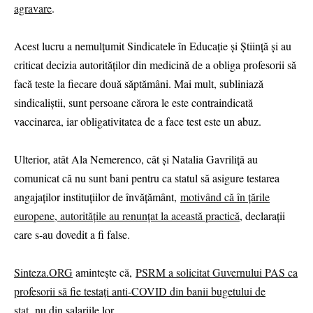
agravare
.
Acest lucru a nemulțumit Sindicatele în Educație și Știință și au
criticat decizia autorităților din medicină de a obliga profesorii să
facă teste la fiecare două săptămâni. Mai mult, subliniază
sindicaliștii, sunt persoane cărora le este contraindicată
vaccinarea, iar obligativitatea de a face test este un abuz.
Ulterior, atât Ala Nemerenco, cât și Natalia Gavriliță au
comunicat că nu sunt bani pentru ca statul să asigure testarea
angajaților instituțiilor de învățământ,
motivând că în țările
europene, autoritățile au renunțat la această practică
, declarații
care s-au dovedit a fi false.
Sinteza.ORG
amintește că,
PSRM a solicitat Guvernului PAS ca
profesorii să fie testați anti-COVID din banii bugetului de
stat,
nu din salariile lor.