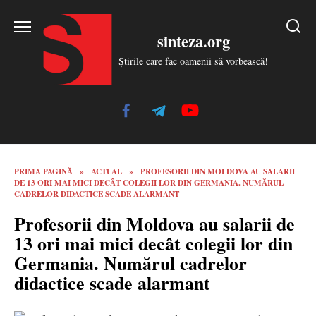
Skip
to
sinteza.org
content
Știrile care fac oamenii să vorbească!
PRIMA PAGINĂ
»
ACTUAL
»
PROFESORII DIN MOLDOVA AU SALARII
DE 13 ORI MAI MICI DECÂT COLEGII LOR DIN GERMANIA. NUMĂRUL
CADRELOR DIDACTICE SCADE ALARMANT
Profesorii din Moldova au salarii de
13 ori mai mici decât colegii lor din
Germania. Numărul cadrelor
didactice scade alarmant