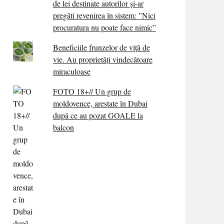
de lei destinate autorilor și-ar
pregăti revenirea în sistem: ”Nici
procuratura nu poate face nimic”
Beneficiile frunzelor de viță de
vie. Au proprietăţi vindecătoare
miraculoase
FOTO 18+// Un grup de
moldovence, arestate în Dubai
după ce au pozat GOALE la
balcon