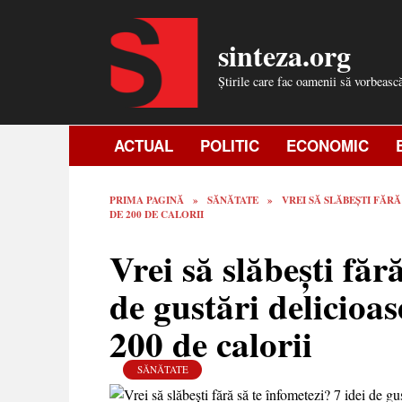
Skip
to
sinteza.org
content
Știrile care fac oamenii să vorbeasc
ACTUAL
POLITIC
ECONOMIC
PRIMA PAGINĂ
»
SĂNĂTATE
»
VREI SĂ SLĂBEŞTI FĂRĂ
DE 200 DE CALORII
Vrei să slăbeşti făr
de gustări delicioa
200 de calorii
SĂNĂTATE