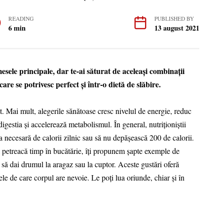
READING
PUBLISHED BY
6 min
13 august 2021
mesele principale, dar te-ai săturat de aceleaşi combinaţii
are se potrivesc perfect şi într-o dietă de slăbire.
t. Mai mult, alegerile sănătoase cresc nivelul de energie, reduc
gestia şi accelerează metabolismul. În general, nutriţioniştii
 necesară de calorii zilnic sau să nu depăşească 200 de calorii.
 petreacă timp în bucătărie, îţi propunem şapte exemple de
ie să dai drumul la aragaz sau la cuptor. Aceste gustări oferă
ele de care corpul are nevoie. Le poţi lua oriunde, chiar şi în