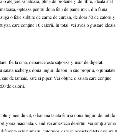
ă o alegere sănătoasă, plină de proteine şi de fibre, ideală atât
sănătoasă, optează pentru două felii de pâine mici, din făină
augă o felie subţire de carne de curcan, de doar 50 de calorii şi,
ştar, care conţine 10 calorii. În total, vei avea o gustare ideală
re, fie la cină, deoarece este săţioasă şi uşor de digerat.
 salată iceberg), două linguri de ton în suc propriu, o jumătate
 suc de lămâie, sare şi piper. Vei obţine o salată care conţine
200 de calorii.
lu şi neîndulcit, o banană tăiată felii şi două linguri de unt de
orţişoară măcinată. Când vei amesteca desertul, vei simţi aroma
diferenţă este numărul caloriilor, care în această reţetă este mult