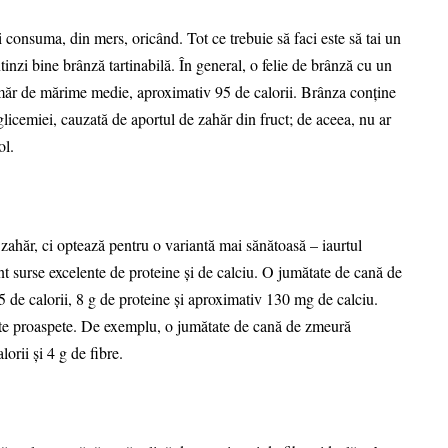
i consuma, din mers, oricând. Tot ce trebuie să faci este să tai un
inzi bine brânză tartinabilă. În general, o felie de brânză cu un
n măr de mărime medie, aproximativ 95 de calorii. Brânza conţine
glicemiei, cauzată de aportul de zahăr din fruct; de aceea, nu ar
ol.
zahăr, ci optează pentru o variantă mai sănătoasă – iaurtul
nt surse excelente de proteine şi de calciu. O jumătate de cană de
 de calorii, 8 g de proteine şi aproximativ 130 mg de calciu.
cte proaspete. De exemplu, o jumătate de cană de zmeură
orii şi 4 g de fibre.