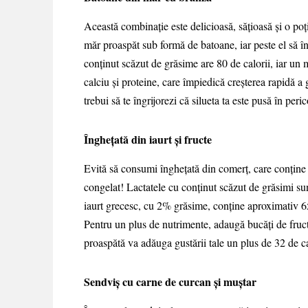
Această combinaţie este delicioasă, săţioasă şi o poţ
măr proaspăt sub formă de batoane, iar peste el să înt
conţinut scăzut de grăsime are 80 de calorii, iar u
calciu şi proteine, care împiedică creşterea rapidă a 
trebui să te îngrijorezi că silueta ta este pusă în peric
Îngheţată din iaurt şi fructe
Evită să consumi îngheţată din comerţ, care conţine 
congelat! Lactatele cu conţinut scăzut de grăsimi su
iaurt grecesc, cu 2% grăsime, conţine aproximativ 65
Pentru un plus de nutrimente, adaugă bucăţi de fru
proaspătă va adăuga gustării tale un plus de 32 de cal
Sendviş cu carne de curcan şi muştar