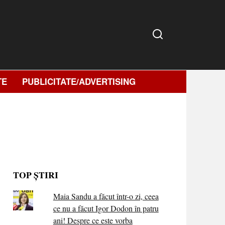
TE
PUBLICITATE/ADVERTISING
TOP ȘTIRI
Maia Sandu a făcut într-o zi, ceea
ce nu a făcut Igor Dodon în patru
ani! Despre ce este vorba