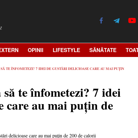
ă!
EXTERN
OPINII
LIFESTYLE
SĂNĂTATE
TOA
 SĂ TE ÎNFOMETEZI? 7 IDEI DE GUSTĂRI DELICIOASE CARE AU MAI PUŢIN
ă să te înfometezi? 7 idei
se care au mai puţin de