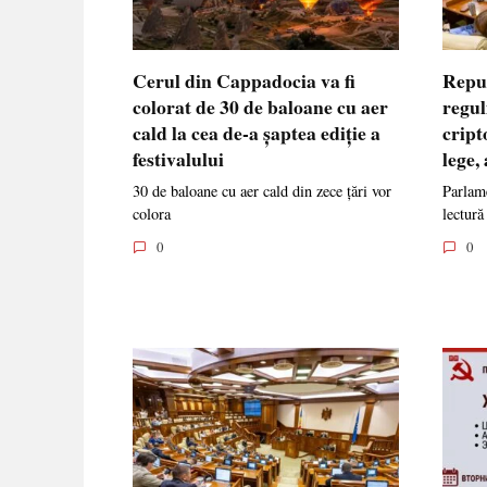
Cerul din Cappadocia va fi
Repu
colorat de 30 de baloane cu aer
regul
cald la cea de-a șaptea ediție a
cript
festivalului
lege,
30 de baloane cu aer cald din zece țări vor
Parlame
colora
lectură
0
0