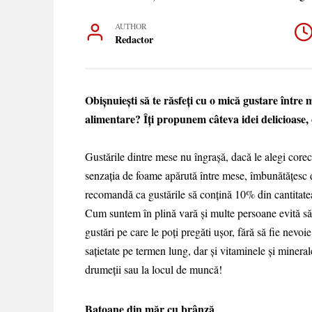
AUTHOR
Redactor
Obişnuieşti să te răsfeţi cu o mică gustare între 
alimentare? Îţi propunem câteva idei delicioase, c
Gustările dintre mese nu îngraşă, dacă le alegi corec
senzaţia de foame apărută între mese, îmbunătăţesc di
recomandă ca gustările să conţină 10% din cantitatea
Cum suntem în plină vară şi multe persoane evită să
gustări pe care le poţi pregăti uşor, fără să fie nevo
saţietate pe termen lung, dar şi vitaminele şi mineral
drumeţii sau la locul de muncă!
Batoane din măr cu brânză