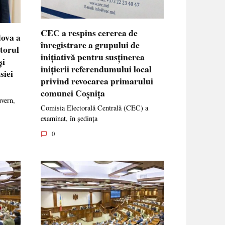
CEC a respins cererea de
dova a
înregistrare a grupului de
ctorul
inițiativă pentru susținerea
și
inițierii referendumului local
siei
privind revocarea primarului
comunei Coșnița
uvern,
Comisia Electorală Centrală (CEC) a
examinat, în ședința
0