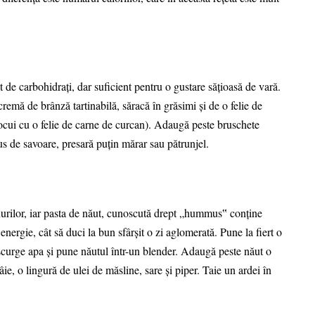
de carbohidraţi, dar suficient pentru o gustare săţioasă de vară.
remă de brânză tartinabilă, săracă în grăsimi şi de o felie de
ocui cu o felie de carne de curcan). Adaugă peste bruschete
s de savoare, presară puţin mărar sau pătrunjel.
nurilor, iar pasta de năut, cunoscută drept „hummus‟ conţine
 energie, cât să duci la bun sfârşit o zi aglomerată. Pune la fiert o
scurge apa şi pune năutul într-un blender. Adaugă peste năut o
ie, o lingură de ulei de măsline, sare şi piper. Taie un ardei în