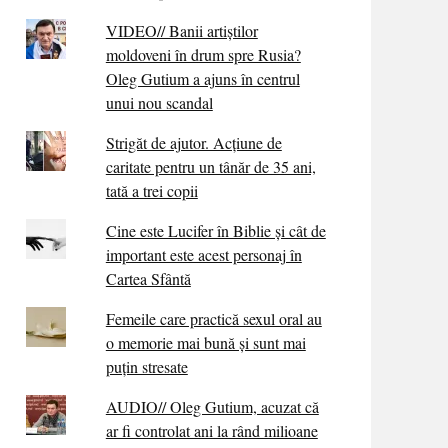
VIDEO// Banii artiștilor
moldoveni în drum spre Rusia?
Oleg Gutium a ajuns în centrul
unui nou scandal
Strigăt de ajutor. Acțiune de
caritate pentru un tânăr de 35 ani,
tată a trei copii
Cine este Lucifer în Biblie și cât de
important este acest personaj în
Cartea Sfântă
Femeile care practică sexul oral au
o memorie mai bună și sunt mai
puțin stresate
AUDIO// Oleg Gutium, acuzat că
ar fi controlat ani la rând milioane