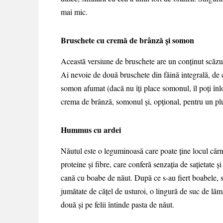
mai mic.
Bruschete cu cremă de brânză şi somon
Această versiune de bruschete are un conţinut scăzut 
Ai nevoie de două bruschete din făină integrală, de c
somon afumat (dacă nu îţi place somonul, îl poţi înl
crema de brânză, somonul şi, opţional, pentru un plu
Hummus cu ardei
Năutul este o leguminoasă care poate ţine locul căr
proteine şi fibre, care conferă senzaţia de saţietate şi
cană cu boabe de năut. După ce s-au fiert boabele, 
jumătate de căţel de usturoi, o lingură de suc de lămâ
două şi pe felii întinde pasta de năut.