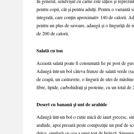
În general, sendvişul cu carne este săţios şi reprezint
pentru copii, cât şi pentru adulţi. Pentru o variantă 
integrală, care conţin aproximativ 140 de calorii. Ad
pentru un plus de savoare, adaugă şi o linguriţă de mu
de 200 de calorii.
Salată cu ton
Această salată poate fi consumată fie pe post de gusta
Adaugă într-un bol câteva frunze de salată verde (sau
de ceapă, un castravete, o lingură de ulei de măsline,
fibre, lipide, carbohidraţi şi proteine, cu un total de 
Desert cu banană şi unt de arahide
Adaugă într-un bol o cutie mică de iaurt grecesc, simp
arahide, apoi presară peste compoziţie un praf de sc
dulce, similară cu cea a unui tort de brânză. Singura 