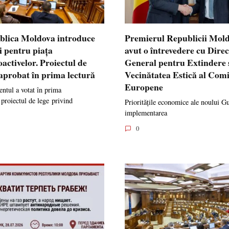
blica Moldova introduce
Premierul Republicii Mol
i pentru piața
avut o întrevedere cu Dire
oactivelor. Proiectul de
General pentru Extindere 
 aprobat în prima lectură
Vecinătatea Estică al Comi
Europene
ntul a votat în prima
 proiectul de lege privind
Prioritățile economice ale noului G
implementarea
0