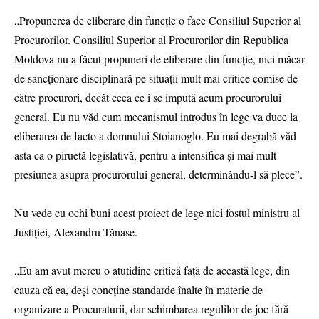
„Propunerea de eliberare din funcție o face Consiliul Superior al
Procurorilor. Consiliul Superior al Procurorilor din Republica
Moldova nu a făcut propuneri de eliberare din funcție, nici măcar
de sancționare disciplinară pe situații mult mai critice comise de
către procurori, decât ceea ce i se impută acum procurorului
general. Eu nu văd cum mecanismul introdus în lege va duce la
eliberarea de facto a domnului Stoianoglo. Eu mai degrabă văd
asta ca o piruetă legislativă, pentru a intensifica și mai mult
presiunea asupra procurorului general, determinându-l să plece”.
Nu vede cu ochi buni acest proiect de lege nici fostul ministru al
Justiției, Alexandru Tănase.
„Eu am avut mereu o atutidine critică față de această lege, din
cauza că ea, deși concține standarde înalte în materie de
organizare a Procuraturii, dar schimbarea regulilor de joc fără