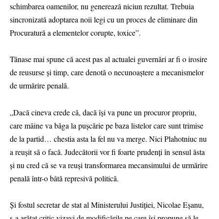
schimbarea oamenilor, nu generează niciun rezultat. Trebuia
sincronizată adoptarea noii legi cu un proces de eliminare din
Procuratură a elementelor corupte, toxice”.
Tănase mai spune că acest pas al actualei guvernări ar fi o irosire
de reusurse și timp, care denotă o necunoaștere a mecanismelor
de urmărire penală.
„Dacă cineva crede că, dacă își va pune un procuror propriu,
care mâine va băga la pușcărie pe baza listelor care sunt trimise
de la partid… chestia asta la fel nu va merge. Nici Plahotniuc nu
a reușit să o facă. Judecătorii vor fi foarte prudenți în sensul ăsta
și nu cred că se va reuși transformarea mecansimului de urmărire
penală într-o bâtă represivă politică.
Și fostul secretar de stat al Ministerului Justiției, Nicolae Eșanu,
s-a arătat critic vizavi de modificările pe care își propune să le