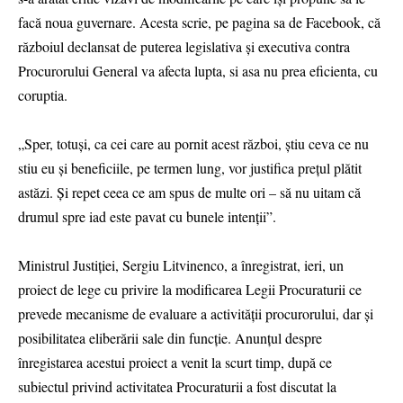
facă noua guvernare. Acesta scrie, pe pagina sa de Facebook, că
războiul declansat de puterea legislativa și executiva contra
Procurorului General va afecta lupta, si asa nu prea eficienta, cu
coruptia.
„Sper, totuși, ca cei care au pornit acest război, știu ceva ce nu
stiu eu și beneficiile, pe termen lung, vor justifica prețul plătit
astăzi. Și repet ceea ce am spus de multe ori – să nu uitam că
drumul spre iad este pavat cu bunele intenții”.
Ministrul Justiției, Sergiu Litvinenco, a înregistrat, ieri, un
proiect de lege cu privire la modificarea Legii Procuraturii ce
prevede mecanisme de evaluare a activității procurorului, dar și
posibilitatea eliberării sale din funcție. Anunțul despre
înregistarea acestui proiect a venit la scurt timp, după ce
subiectul privind activitatea Procuraturii a fost discutat la