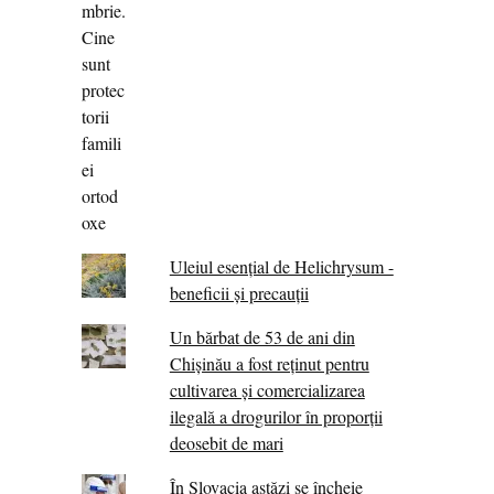
Uleiul esențial de Helichrysum -
beneficii și precauții
Un bărbat de 53 de ani din
Chișinău a fost reținut pentru
cultivarea și comercializarea
ilegală a drogurilor în proporții
deosebit de mari
În Slovacia astăzi se încheie