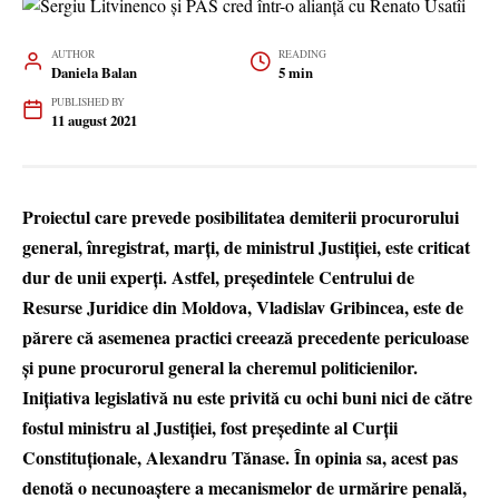
AUTHOR
READING
Daniela Balan
5 min
PUBLISHED BY
11 august 2021
Proiectul care prevede posibilitatea demiterii procurorului
general, înregistrat, marți, de ministrul Justiției, este criticat
dur de unii experți. Astfel, președintele Centrului de
Resurse Juridice din Moldova, Vladislav Gribincea, este de
părere că asemenea practici creează precedente periculoase
și pune procurorul general la cheremul politicienilor.
Inițiativa legislativă nu este privită cu ochi buni nici de către
fostul ministru al Justiției, fost președinte al Curții
Constituționale, Alexandru Tănase. În opinia sa, acest pas
denotă o necunoaștere a mecanismelor de urmărire penală,