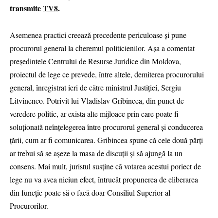
transmite
TV8
.
Asemenea practici creează precedente periculoase și pune
procurorul general la cheremul politicienilor. Așa a comentat
președintele Centrului de Resurse Juridice din Moldova,
proiectul de lege ce prevede, între altele, demiterea procurorului
general, înregistrat ieri de către ministrul Justiției, Sergiu
Litvinenco. Potrivit lui Vladislav Gribincea, din punct de
veredere politic, ar exista alte mijloace prin care poate fi
soluționată neînțelegerea între procurorul general și conducerea
țării, cum ar fi comunicarea. Gribincea spune că cele două părți
ar trebui să se așeze la masa de discuții și să ajungă la un
consens. Mai mult, juristul susține că votarea acestui poriect de
lege nu va avea niciun efect, întrucât propunerea de eliberarea
din funcție poate să o facă doar Consiliul Superior al
Procurorilor.