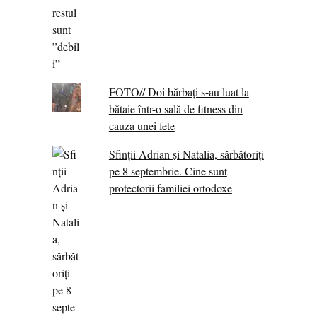
FOTO// Doi bărbați s-au luat la
bătaie într-o sală de fitness din
cauza unei fete
Sfinții Adrian și Natalia, sărbătoriți
pe 8 septembrie. Cine sunt
protectorii familiei ortodoxe