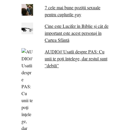
7 cele mai bune poziții sexuale
pentru cuplurile gay
Cine este Lucifer în Biblie și cât de
important este acest personaj în
Cartea Sfântă
AUDIO// Usatîi despre PAS: Cu
unii te poți înțelege, dar restul sunt
”debili”