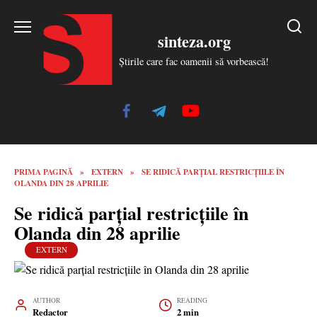
Skip
to
sinteza.org
content
Știrile care fac oamenii să vorbească!
PRIMA PAGINĂ
»
EXTERN
»
SE RIDICĂ PARȚIAL RESTRICȚIILE ÎN
OLANDA DIN 28 APRILIE
Se ridică parțial restricțiile în
Olanda din 28 aprilie
EXTERN
AUTHOR
READING
Redactor
2 min