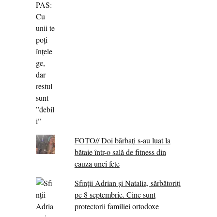
FOTO// Doi bărbați s-au luat la
bătaie într-o sală de fitness din
cauza unei fete
Sfinții Adrian și Natalia, sărbătoriți
pe 8 septembrie. Cine sunt
protectorii familiei ortodoxe