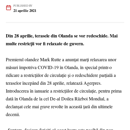
PUBLISHED BY
21 aprilie 2021
Din 28 aprilie, terasele din Olanda se vor redeschide. Mai
multe restricții vor fi relaxate de guvern.
Premierul olandez Mark Rutte a anunţat marţi relaxarea unor
măsuri împotriva COVID-19 în Olanda, în special printr-o
ridicare a restricţiilor de circulaţie şi o redeschidere parţială a
teraselor începând din 28 aprilie, relatează Agerpres.
Introducerea în ianuarie a restricţiilor de circulaţie, pentru prima
dată în Olanda de la cel De-al Doilea Război Mondial, a
declanşat cele mai grave revolte în această ţară din ultimele
decenii.
„Suntem, desigur, fericiţi că acest lucru este posibil din nou,