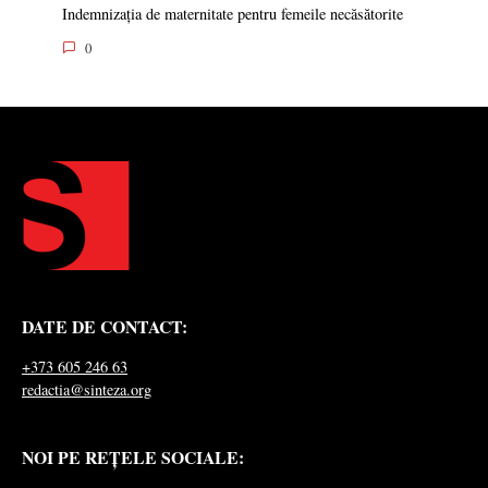
Indemnizația de maternitate pentru femeile necăsătorite
0
DATE DE CONTACT:
+373 605 246 63
redactia@sinteza.org
NOI PE REȚELE SOCIALE: