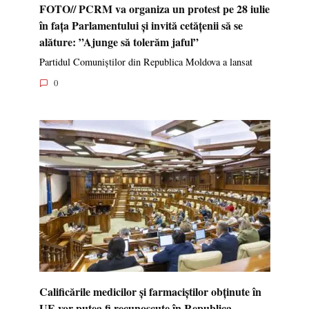
FOTO// PCRM va organiza un protest pe 28 iulie
în fața Parlamentului și invită cetățenii să se
alăture: ”Ajunge să tolerăm jaful”
Partidul Comuniștilor din Republica Moldova a lansat
0
Calificările medicilor și farmaciștilor obținute în
UE vor putea fi recunoscute în Republica