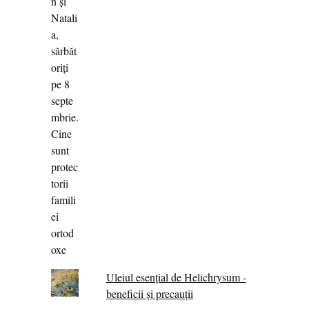
Uleiul esențial de Helichrysum -
beneficii și precauții