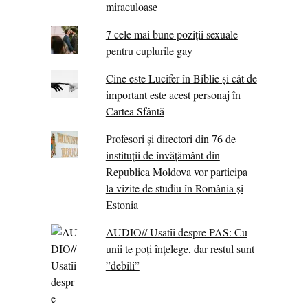
miraculoase
7 cele mai bune poziții sexuale
pentru cuplurile gay
Cine este Lucifer în Biblie și cât de
important este acest personaj în
Cartea Sfântă
Profesori și directori din 76 de
instituții de învățământ din
Republica Moldova vor participa
la vizite de studiu în România și
Estonia
AUDIO// Usatîi despre PAS: Cu
unii te poți înțelege, dar restul sunt
”debili”