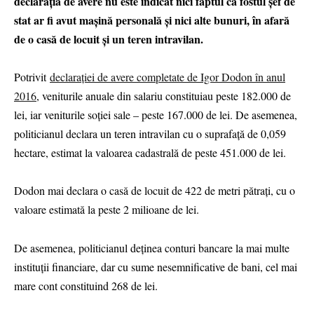
declarația de avere nu este indicat nici faptul că fostul șef de
stat ar fi avut mașină personală și nici alte bunuri, în afară
de o casă de locuit și un teren intravilan.
Potrivit
declarației de avere completate de Igor Dodon în anul
2016
, veniturile anuale din salariu constituiau peste 182.000 de
lei, iar veniturile soției sale – peste 167.000 de lei. De asemenea,
politicianul declara un teren intravilan cu o suprafață de 0,059
hectare, estimat la valoarea cadastrală de peste 451.000 de lei.
Dodon mai declara o casă de locuit de 422 de metri pătrați, cu o
valoare estimată la peste 2 milioane de lei.
De asemenea, politicianul deținea conturi bancare la mai multe
instituții financiare, dar cu sume nesemnificative de bani, cel mai
mare cont constituind 268 de lei.