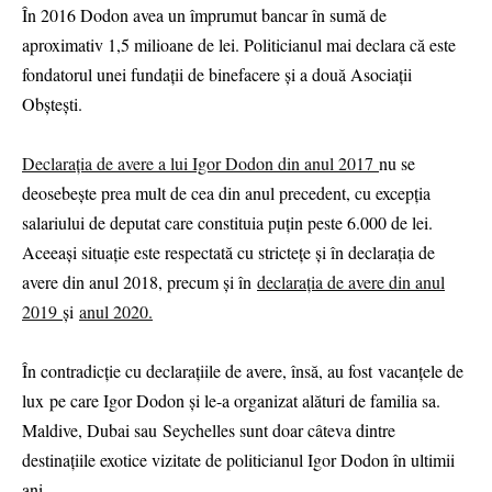
În 2016 Dodon avea un împrumut bancar în sumă de
aproximativ 1,5 milioane de lei. Politicianul mai declara că este
fondatorul unei fundații de binefacere și a două Asociații
Obștești.
Declarația de avere a lui Igor Dodon din anul 2017
nu se
deosebește prea mult de cea din anul precedent, cu excepția
salariului de deputat care constituia puțin peste 6.000 de lei.
Aceeași situație este respectată cu strictețe și în declarația de
avere din anul 2018, precum și în
declarația de avere din anul
2019
și
anul 2020.
În contradicție cu declarațiile de avere, însă, au fost vacanțele de
lux pe care Igor Dodon și le-a organizat alături de familia sa.
Maldive, Dubai sau Seychelles sunt doar câteva dintre
destinațiile exotice vizitate de politicianul Igor Dodon în ultimii
ani.