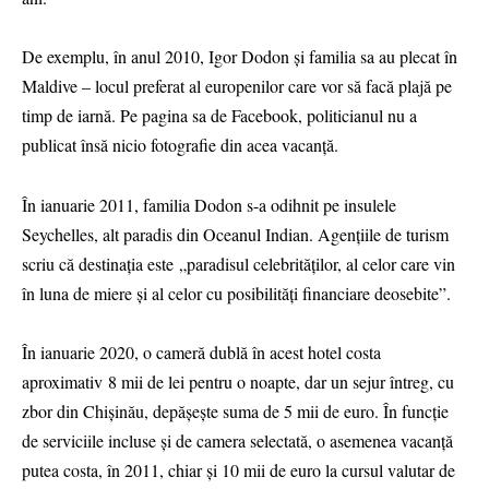
De exemplu, în anul 2010, Igor Dodon și familia sa au plecat în
Maldive – locul preferat al europenilor care vor să facă plajă pe
timp de iarnă. Pe pagina sa de Facebook, politicianul nu a
publicat însă nicio fotografie din acea vacanță.
În ianuarie 2011, familia Dodon s-a odihnit pe insulele
Seychelles, alt paradis din Oceanul Indian. Agențiile de turism
scriu că destinația este „paradisul celebrităților, al celor care vin
în luna de miere și al celor cu posibilități financiare deosebite”.
În ianuarie 2020, o cameră dublă în acest hotel costa
aproximativ 8 mii de lei pentru o noapte, dar un sejur întreg, cu
zbor din Chișinău, depășește suma de 5 mii de euro. În funcție
de serviciile incluse și de camera selectată, o asemenea vacanță
putea costa, în 2011, chiar și 10 mii de euro la cursul valutar de