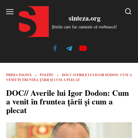
Skip
to
sinteza.org
content
Știrile care fac oamenii să vorbească!
PRIMA PAGINĂ
»
POLITIC
»
DOC// AVERILE LUI IGOR DODON: CUM A
VENIT ÎN FRUNTEA ȚĂRII ȘI CUM A PLECAT
DOC// Averile lui Igor Dodon: Cum
a venit în fruntea țării și cum a
plecat