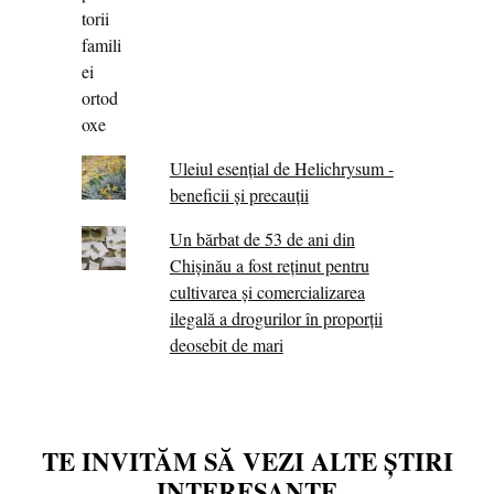
Uleiul esențial de Helichrysum -
beneficii și precauții
Un bărbat de 53 de ani din
Chișinău a fost reținut pentru
cultivarea și comercializarea
ilegală a drogurilor în proporții
deosebit de mari
TE INVITĂM SĂ VEZI ALTE ȘTIRI
INTERESANTE