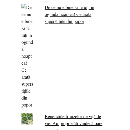
De ce nu e bine să te uiți în
oglindă noaptea! Ce arată
superstițiile din popor
Beneficiile frunzelor de viță de
vie. Au proprietăţi vindecătoare