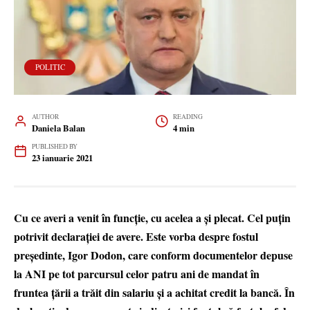
POLITIC
AUTHOR
READING
Daniela Balan
4 min
PUBLISHED BY
23 ianuarie 2021
Cu ce averi a venit în funcție, cu acelea a și plecat. Cel puțin
potrivit declarației de avere. Este vorba despre fostul
președinte, Igor Dodon, care conform documentelor depuse
la ANI pe tot parcursul celor patru ani de mandat în
fruntea țării a trăit din salariu și a achitat credit la bancă. În