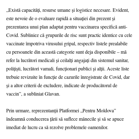
„Există capacități, resurse umane și logistice necesare. Evident,
este nevoie de o evaluare rapidă a situației din prezent și
prezentarea unui plan adaptat pentru vaccinarea specifică anti-
Covid. Subliniez că grupurile de risc sunt practic identice cu cele
vaccinate împotriva virusului gripal, respectiv listele prealabile
cu persoanele din această categorie sunt deja disponibile – mă
refer la lucrători medicali și ceilalți angajați din sistemul sanitar,
polițiști, lucrători vamali, funcţionari publici și alții. Aceste liste
trebuie revizuite în funcție de cazurile înregistrate de Covid, dar
şi a altor criterii de excludere, indicate de producătorul de
vaccin”, a subliniat Glavan.
Prin urmare, reprezentanții Platformei „Pentru Moldova”
îndeamnă conducerea țării să suflece mânecile și să se apuce
imediat de lucru ca să rezolve problemele oamenilor.