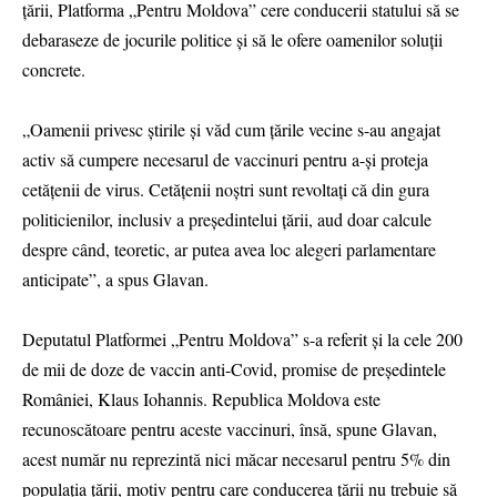
țării, Platforma „Pentru Moldova” cere conducerii statului să se
debaraseze de jocurile politice şi să le ofere oamenilor soluţii
concrete.
„Oamenii privesc știrile și văd cum țările vecine s-au angajat
activ să cumpere necesarul de vaccinuri pentru a-și proteja
cetățenii de virus. Cetățenii noștri sunt revoltați că din gura
politicienilor, inclusiv a președintelui țării, aud doar calcule
despre când, teoretic, ar putea avea loc alegeri parlamentare
anticipate”, a spus Glavan.
Deputatul Platformei „Pentru Moldova” s-a referit și la cele 200
de mii de doze de vaccin anti-Covid, promise de președintele
României, Klaus Iohannis. Republica Moldova este
recunoscătoare pentru aceste vaccinuri, însă, spune Glavan,
acest număr nu reprezintă nici măcar necesarul pentru 5% din
populația țării, motiv pentru care conducerea țării nu trebuie să