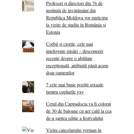
Profesori și directori din 76 de
instituții de învățământ din
Republica Moldova vor participa
la vizite de studiu în România și
Estonia
Corbii şi ciorile, cele mai
inteligente păsări – descoperiri
recente despre o abilitate
excepţională, atribuită până acum
doar oamenilor
7 cele mai bune poziții sexuale
pentru cuplurile gay
Cerul din Cappadocia va fi colorat
de 30 de baloane cu aer cald la cea
de-a șaptea ediție a festivalului
Vizita cancelarului german în