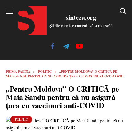
Skip
to
sinteza.org
content
Știrile care fac oamenii să vorbească!
PRIMA PAGINĂ
»
POLITIC
»
„PENTRU MOLDOVA” O CRITICĂ PE
MAIA SANDU PENTRU CĂ NU ASIGURĂ ȚARA CU VACCINURI ANTI-COVID
„Pentru Moldova” O CRITICĂ pe
Maia Sandu pentru că nu asigură
țara cu vaccinuri anti-COVID
POLITIC