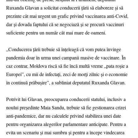
Ruxanda Glavan a solicitat conducerii țării să elaboreze și să
prezinte cât mai urgent un grafic privind vaccinarea anti-Covid,
dar și dovada faptului că se negociază și se procură vaccinuri
suficiente pentru un număr cât mai mare de oameni.
„Conducerea țării trebuie să înțeleagă că vom putea învinge
pandemia doar în urma unei campanii masive de vaccinare. În
caz contrar, Moldova riscă să fie încă multă vreme „pata roşie a
Europei”, cu mii de infectați, zeci de morți zilnic și o economie
în continuă prăbușire”, a subliniat deputatul Ruxanda Glavan.
Potrivit lui Glavan, preocuparea conducerii statului, inclusiv a
noului președinte Maia Sandu, trebuie să fie gestionarea crizei
anti-pandemice, dar nu calculele privind stabilirea unei date
pentru organizarea alegerilor parlamentare anticipate. Pentru a
evita un scenariu și mai sumbru și pentru a începe vindecarea