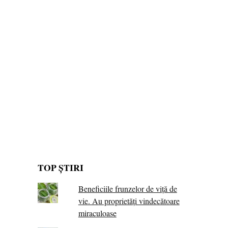
TOP ȘTIRI
Beneficiile frunzelor de viță de
vie. Au proprietăţi vindecătoare
miraculoase