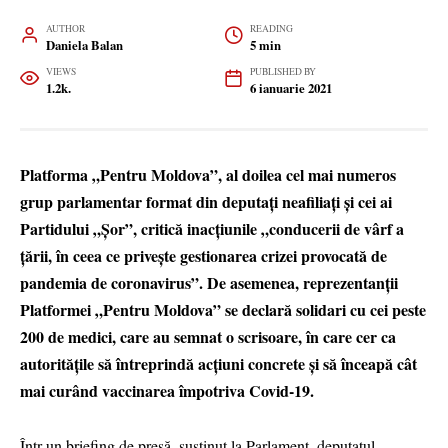
AUTHOR
READING
Daniela Balan
5 min
VIEWS
PUBLISHED BY
1.2k.
6 ianuarie 2021
Platforma „Pentru Moldova”, al doilea cel mai numeros
grup parlamentar format din deputați neafiliați și cei ai
Partidului „Șor”, critică inacțiunile „conducerii de vârf a
țării, în ceea ce privește gestionarea crizei provocată de
pandemia de coronavirus”. De asemenea, reprezentanții
Platformei „Pentru Moldova” se declară solidari cu cei peste
200 de medici, care au semnat o scrisoare, în care cer ca
autoritățile să întreprindă acțiuni concrete și să înceapă cât
mai curând vaccinarea împotriva Covid-19.
Într-un briefing de presă, susținut la Parlament, deputatul