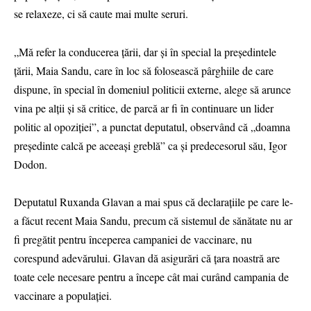
se relaxeze, ci să caute mai multe seruri.
„Mă refer la conducerea țării, dar și în special la președintele
țării, Maia Sandu, care în loc să folosească pârghiile de care
dispune, în special în domeniul politicii externe, alege să arunce
vina pe alții și să critice, de parcă ar fi în continuare un lider
politic al opoziției”, a punctat deputatul, observând că „doamna
președinte calcă pe aceeași greblă” ca și predecesorul său, Igor
Dodon.
Deputatul Ruxanda Glavan a mai spus că declarațiile pe care le-
a făcut recent Maia Sandu, precum că sistemul de sănătate nu ar
fi pregătit pentru începerea campaniei de vaccinare, nu
corespund adevărului. Glavan dă asigurări că țara noastră are
toate cele necesare pentru a începe cât mai curând campania de
vaccinare a populației.