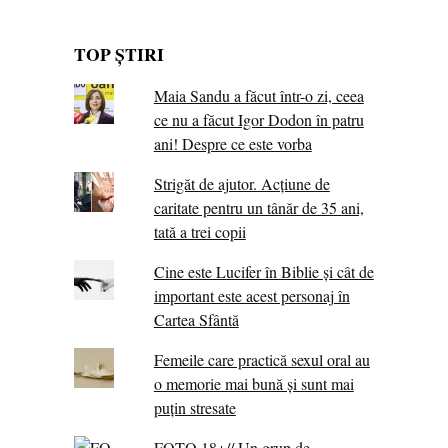
TOP ȘTIRI
Maia Sandu a făcut într-o zi, ceea
ce nu a făcut Igor Dodon în patru
ani! Despre ce este vorba
Strigăt de ajutor. Acțiune de
caritate pentru un tânăr de 35 ani,
tată a trei copii
Cine este Lucifer în Biblie și cât de
important este acest personaj în
Cartea Sfântă
Femeile care practică sexul oral au
o memorie mai bună și sunt mai
puțin stresate
FOTO 18+// Un grup de