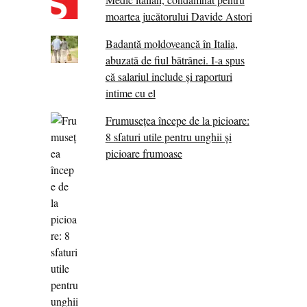
moartea jucătorului Davide Astori
Badantă moldoveancă în Italia,
abuzată de fiul bătrânei. I-a spus
că salariul include și raporturi
intime cu el
Frumusețea începe de la picioare:
8 sfaturi utile pentru unghii și
picioare frumoase