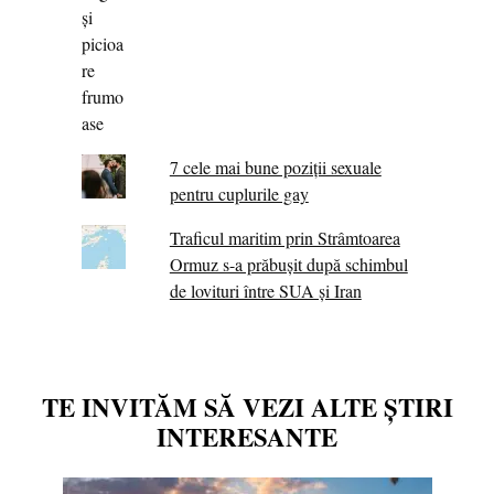
7 cele mai bune poziții sexuale
pentru cuplurile gay
Traficul maritim prin Strâmtoarea
Ormuz s-a prăbușit după schimbul
de lovituri între SUA şi Iran
TE INVITĂM SĂ VEZI ALTE ȘTIRI
INTERESANTE