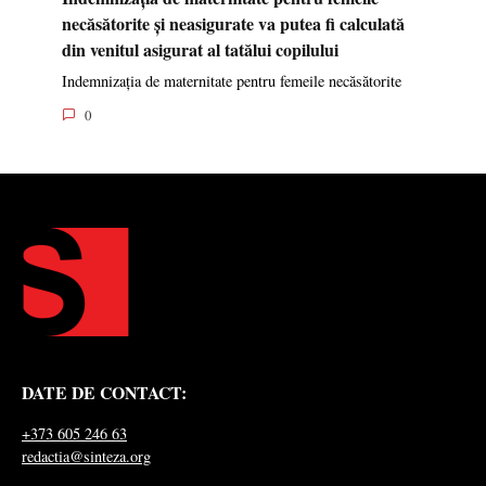
necăsătorite și neasigurate va putea fi calculată
din venitul asigurat al tatălui copilului
Indemnizația de maternitate pentru femeile necăsătorite
0
DATE DE CONTACT:
+373 605 246 63
redactia@sinteza.org