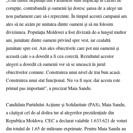
corupție, contrabandă și oamenii își doresc șansa de a alege un
nou parlament care să-i reprezinte. În timpul acestei campanii am
ales să ne axăm pe unitatea dintre oameni și să nu folosim
diviziunea. Populația Moldovei a fost divizată de-a lungul multor
ani, jumătate dintre oameni privind spre vest, iar cealaltă
jumătate spre est. Am ales obiectivele care pot uni oamenii și
această cale s-a dovedit a fi cea corectă. Rezultatul acestor
alegeri a dovedit că oamenii vor să se unească în jurul
obiectivelor comune. Construirea unui nivel de trai bun acasă.
Construirea unui stat funcțional. Nu va fi ușor, dar acesta este
primul pas important”, a precizat Maia Sandu.
Candidata Partidului Acţiune şi Solidaritate (PAS), Maia Sandu,
a câştigat cel de-al doilea tur al alegerilor prezidenţiale din
Republica Moldova. CEC a declarat valabile 1.633.621 de voturi
din totalul de 1,65 de milioane exprimate. Pentru Maia Sandu au