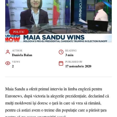
POLITIC
AUTHOR
READING
Daniela Balan
3 min
VIEWS
PUBLISHED BY
2
17 noiembrie 2020
Maia Sandu a oferit primul interviu în limba engleză pentru
Euronews, după victoria la alegerile prezidențiale, declarând că
mulți moldoveni își doresc o țară în care să vrea să rămână,
pentru că astăzi avem o treime din populație care a părăsit țara
pentru că nu aveau oportunități acasă.