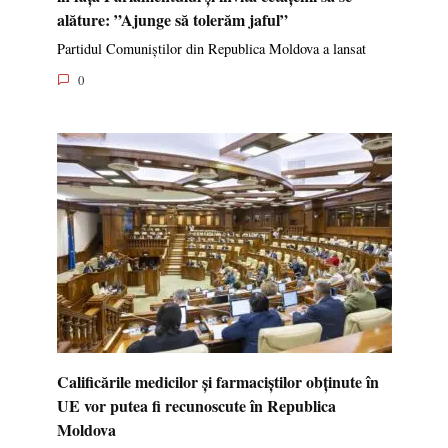
alăture: ”Ajunge să tolerăm jaful”
Partidul Comuniștilor din Republica Moldova a lansat
0
Calificările medicilor și farmaciștilor obținute în
UE vor putea fi recunoscute în Republica
Moldova