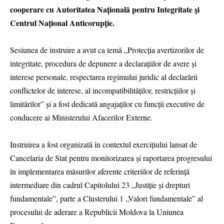
cooperare cu Autoritatea Națională pentru Integritate și
Centrul Național Anticorupție.
Sesiunea de instruire a avut ca temă „Protecția avertizorilor de
integritate, procedura de depunere a declarațiilor de avere și
interese personale, respectarea regimului juridic al declarării
conflictelor de interese, al incompatibilităților, restricțiilor și
limitărilor” și a fost dedicată angajaților cu funcții executive de
conducere ai Ministerului Afacerilor Externe.
Instruirea a fost organizată în contextul exercițiului lansat de
Cancelaria de Stat pentru monitorizarea și raportarea progresului
în implementarea măsurilor aferente criteriilor de referință
intermediare din cadrul Capitolului 23 „Justiție și drepturi
fundamentale”, parte a Clusterului 1 „Valori fundamentale” al
procesului de aderare a Republicii Moldova la Uniunea