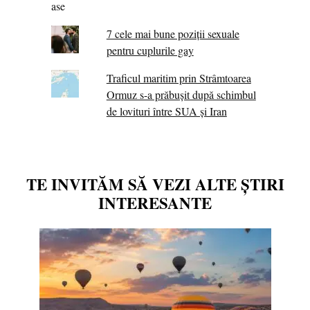
7 cele mai bune poziții sexuale
pentru cuplurile gay
Traficul maritim prin Strâmtoarea
Ormuz s-a prăbușit după schimbul
de lovituri între SUA şi Iran
TE INVITĂM SĂ VEZI ALTE ȘTIRI
INTERESANTE