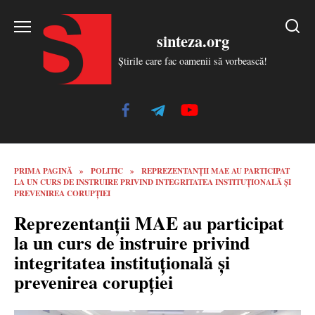
Skip
to
sinteza.org
content
Știrile care fac oamenii să vorbească!
PRIMA PAGINĂ
»
POLITIC
»
REPREZENTANȚII MAE AU PARTICIPAT
LA UN CURS DE INSTRUIRE PRIVIND INTEGRITATEA INSTITUȚIONALĂ ȘI
PREVENIREA CORUPȚIEI
Reprezentanții MAE au participat
la un curs de instruire privind
integritatea instituțională și
prevenirea corupției