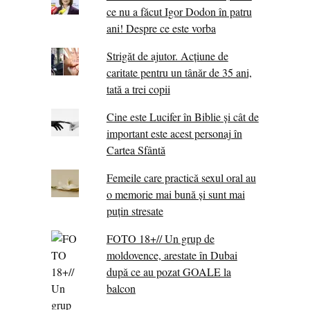
ce nu a făcut Igor Dodon în patru
ani! Despre ce este vorba
Strigăt de ajutor. Acțiune de
caritate pentru un tânăr de 35 ani,
tată a trei copii
Cine este Lucifer în Biblie și cât de
important este acest personaj în
Cartea Sfântă
Femeile care practică sexul oral au
o memorie mai bună și sunt mai
puțin stresate
FOTO 18+// Un grup de
moldovence, arestate în Dubai
după ce au pozat GOALE la
balcon