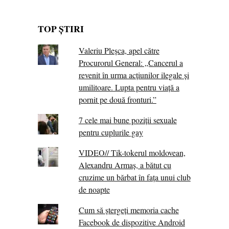
TOP ȘTIRI
Valeriu Pleșca, apel către
Procurorul General: „Cancerul a
revenit în urma acțiunilor ilegale și
umilitoare. Lupta pentru viață a
pornit pe două fronturi.”
7 cele mai bune poziții sexuale
pentru cuplurile gay
VIDEO// Tik-tokerul moldovean,
Alexandru Armaș, a bătut cu
cruzime un bărbat în fața unui club
de noapte
Cum să ștergeți memoria cache
Facebook de dispozitive Android