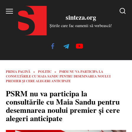
Skip
to
sinteza.org
content
Știrile care fac oamenii să vorbească!
PRIMA PAGINĂ
»
POLITIC
»
PSRM NU VA PARTICIPA LA
CONSULTĂRILE CU MAIA SANDU PENTRU DESEMNAREA NOULUI
PREMIER ȘI CERE ALEGERI ANTICIPATE
PSRM nu va participa la
consultările cu Maia Sandu pentru
desemnarea noului premier și cere
alegeri anticipate