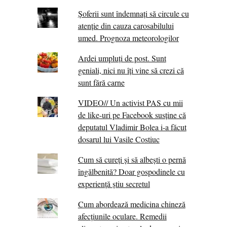
Șoferii sunt îndemnați să circule cu
atenție din cauza carosabilului
umed. Prognoza meteorologilor
Ardei umpluți de post. Sunt
geniali, nici nu îți vine să crezi că
sunt fără carne
VIDEO// Un activist PAS cu mii
de like-uri pe Facebook susține că
deputatul Vladimir Bolea i-a făcut
dosarul lui Vasile Costiuc
Cum să cureți și să albești o pernă
îngălbenită? Doar gospodinele cu
experiență știu secretul
Cum abordează medicina chineză
afecțiunile oculare. Remedii