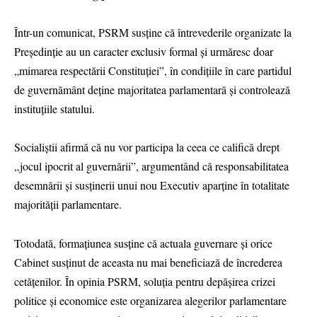
Într-un comunicat, PSRM susține că întrevederile organizate la
Președinție au un caracter exclusiv formal și urmăresc doar
„mimarea respectării Constituției”, în condițiile în care partidul
de guvernământ deține majoritatea parlamentară și controlează
instituțiile statului.
Socialiștii afirmă că nu vor participa la ceea ce califică drept
„jocul ipocrit al guvernării”, argumentând că responsabilitatea
desemnării și susținerii unui nou Executiv aparține în totalitate
majorității parlamentare.
Totodată, formațiunea susține că actuala guvernare și orice
Cabinet susținut de aceasta nu mai beneficiază de încrederea
cetățenilor. În opinia PSRM, soluția pentru depășirea crizei
politice și economice este organizarea alegerilor parlamentare