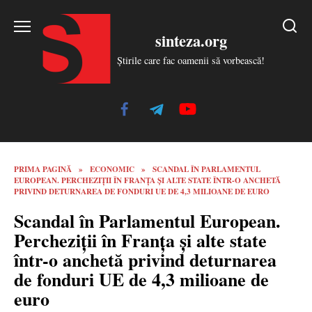
Skip
to
sinteza.org
content
Știrile care fac oamenii să vorbească!
PRIMA PAGINĂ
»
ECONOMIC
»
SCANDAL ÎN PARLAMENTUL
EUROPEAN. PERCHEZIȚII ÎN FRANȚA ȘI ALTE STATE ÎNTR-O ANCHETĂ
PRIVIND DETURNAREA DE FONDURI UE DE 4,3 MILIOANE DE EURO
Scandal în Parlamentul European.
Percheziții în Franța și alte state
într-o anchetă privind deturnarea
de fonduri UE de 4,3 milioane de
euro