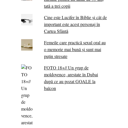
tată a trei copii
Cine este Lucifer în Biblie și cât de
important este acest personaj în
Cartea Sfântă
Femeile care practică sexul oral au
o memorie mai bună și sunt mai
puțin stresate
FOTO 18+// Un grup de
moldovence, arestate în Dubai
după ce au pozat GOALE la
balcon