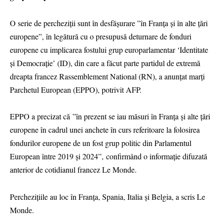
O serie de percheziţii sunt în desfăşurare ”în Franţa şi în alte ţări
europene”, în legătură cu o presupusă deturnare de fonduri
europene cu implicarea fostului grup europarlamentar ‘Identitate
şi Democraţie’ (ID), din care a făcut parte partidul de extremă
dreapta francez Rassemblement National (RN), a anunţat marţi
Parchetul European (EPPO), potrivit AFP.
EPPO a precizat că ”în prezent se iau măsuri în Franţa şi alte ţări
europene în cadrul unei anchete în curs referitoare la folosirea
fondurilor europene de un fost grup politic din Parlamentul
European între 2019 şi 2024”, confirmând o informaţie difuzată
anterior de cotidianul francez Le Monde.
Percheziţiile au loc în Franţa, Spania, Italia şi Belgia, a scris Le
Monde.