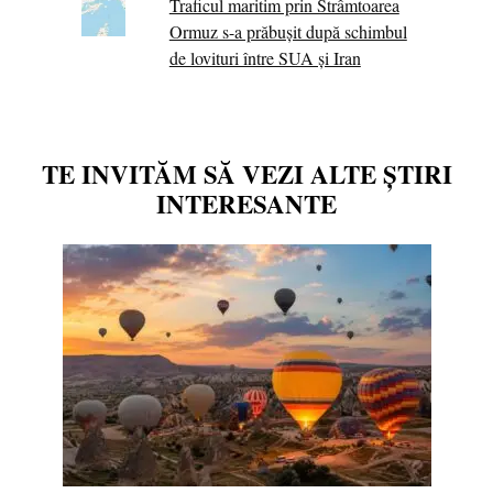
Traficul maritim prin Strâmtoarea
Ormuz s-a prăbușit după schimbul
de lovituri între SUA şi Iran
TE INVITĂM SĂ VEZI ALTE ȘTIRI
INTERESANTE