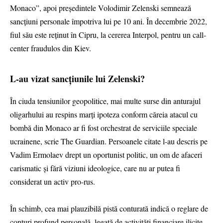
Monaco”, apoi președintele Volodimir Zelenski semnează
sancțiuni personale împotriva lui pe 10 ani. În decembrie 2022,
fiul său este reținut în Cipru, la cererea Interpol, pentru un call-
center fraudulos din Kiev.
L-au vizat sancțiunile lui Zelenski?
În ciuda tensiunilor geopolitice, mai multe surse din anturajul
oligarhului au respins marți ipoteza conform căreia atacul cu
bombă din Monaco ar fi fost orchestrat de serviciile speciale
ucrainene, scrie The Guardian. Persoanele citate l-au descris pe
Vadim Ermolaev drept un oportunist politic, un om de afaceri
carismatic și fără viziuni ideologice, care nu ar putea fi
considerat un activ pro-rus.
În schimb, cea mai plauzibilă pistă conturată indică o reglare de
conturi profund personală, legată de activități financiare ilicite.