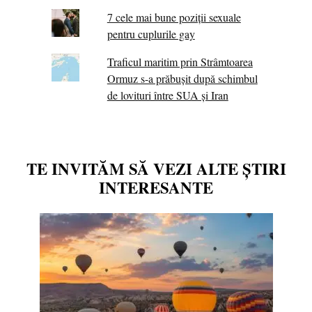
7 cele mai bune poziții sexuale
pentru cuplurile gay
Traficul maritim prin Strâmtoarea
Ormuz s-a prăbușit după schimbul
de lovituri între SUA şi Iran
TE INVITĂM SĂ VEZI ALTE ȘTIRI
INTERESANTE