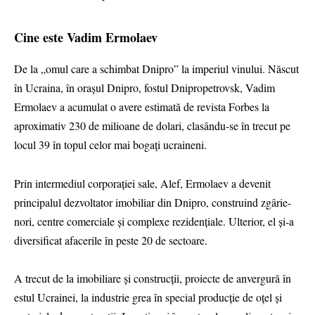
Cine este Vadim Ermolaev
De la „omul care a schimbat Dnipro” la imperiul vinului. Născut
în Ucraina, în orașul Dnipro, fostul Dnipropetrovsk, Vadim
Ermolaev a acumulat o avere estimată de revista Forbes la
aproximativ 230 de milioane de dolari, clasându-se în trecut pe
locul 39 în topul celor mai bogați ucraineni.
Prin intermediul corporației sale, Alef, Ermolaev a devenit
principalul dezvoltator imobiliar din Dnipro, construind zgârie-
nori, centre comerciale și complexe rezidențiale. Ulterior, el și-a
diversificat afacerile în peste 20 de sectoare.
A trecut de la imobiliare și construcții, proiecte de anvergură în
estul Ucrainei, la industrie grea în special producție de oțel și