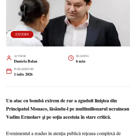
EXTERN
AUTHOR
READING
Daniela Balan
6 min
PUBLISHED BY
1 iulie 2026
Un atac cu bombă extrem de rar a zguduit liniștea din
Principatul Monaco, lăsându-l pe multimilionarul ucrainean
Vadim Ermolaev și pe soția acestuia în stare critică.
Evenimentul a readus în atenția publică rețeaua complexă de