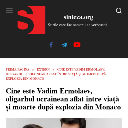
Skip
to
sinteza.org
content
Știrile care fac oamenii să vorbească!
PRIMA PAGINĂ
»
EXTERN
»
CINE ESTE VADIM ERMOLAEV,
OLIGARHUL UCRAINEAN AFLAT ÎNTRE VIAȚĂ ȘI MOARTE DUPĂ
EXPLOZIA DIN MONACO
Cine este Vadim Ermolaev,
oligarhul ucrainean aflat între viață
și moarte după explozia din Monaco