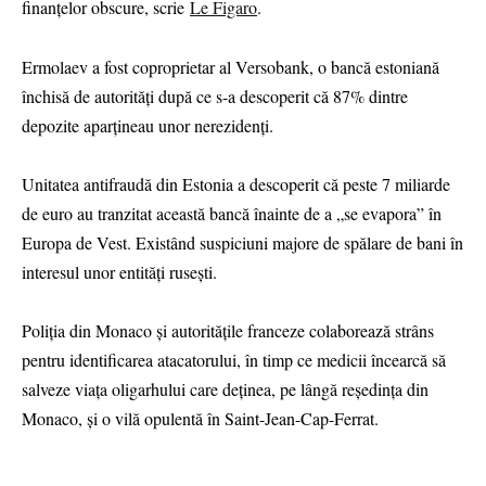
finanțelor obscure, scrie
Le Figaro
.
Ermolaev a fost coproprietar al Versobank, o bancă estoniană
închisă de autorități după ce s-a descoperit că 87% dintre
depozite aparțineau unor nerezidenți.
Unitatea antifraudă din Estonia a descoperit că peste 7 miliarde
de euro au tranzitat această bancă înainte de a „se evapora” în
Europa de Vest. Existând suspiciuni majore de spălare de bani în
interesul unor entități rusești.
Poliția din Monaco și autoritățile franceze colaborează strâns
pentru identificarea atacatorului, în timp ce medicii încearcă să
salveze viața oligarhului care deținea, pe lângă reședința din
Monaco, și o vilă opulentă în Saint-Jean-Cap-Ferrat.