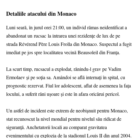
Detaliile atacului din Monaco
Luni seară, în jurul orei 21:00, un individ rămas neidentificat a
abandonat un rucsac la intrarea unei rezidențe de lux de pe
strada Révérend Père Louis Frolla din Monaco. Suspectul a fugit
imediat pe jos spre localitatea vecină Beausoleil din Franța.
La scurt timp, rucsacul a explodat, rănindu-l grav pe Vadim
Ermolaev și pe soția sa. Amândoi se află internați în spital, cu
prognostic rezervat. Fiul lor adolescent, aflat de asemenea la fața
locului, a suferit răni ușoare și este în afara oricărui pericol.
Un astfel de incident este extrem de neobișnuit pentru Monaco,
stat recunoscut la nivel mondial pentru nivelul său ridicat de
siguranță. Anchetatorii locali au comparat gravitatea
evenimentului cu explozia de la stadionul Louis II din anul 2004.