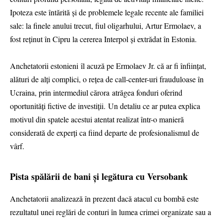
Ipoteza este întărită și de problemele legale recente ale familiei
sale: la finele anului trecut, fiul oligarhului, Artur Ermolaev, a
fost reținut în Cipru la cererea Interpol și extrădat în Estonia.
Anchetatorii estonieni îl acuză pe Ermolaev Jr. că ar fi înființat,
alături de alți complici, o rețea de call-center-uri frauduloase în
Ucraina, prin intermediul cărora atrăgea fonduri oferind
oportunități fictive de investiții. Un detaliu ce ar putea explica
motivul din spatele acestui atentat realizat într-o manieră
considerată de experți ca fiind departe de profesionalismul de
vârf.
Pista spălării de bani și legătura cu Versobank
Anchetatorii analizează în prezent dacă atacul cu bombă este
rezultatul unei reglări de conturi în lumea crimei organizate sau a