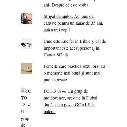
ani! Despre ce este vorba
Strigăt de ajutor. Acțiune de
caritate pentru un tânăr de 35 ani,
tată a trei copii
Cine este Lucifer în Biblie și cât de
important este acest personaj în
Cartea Sfântă
Femeile care practică sexul oral au
o memorie mai bună și sunt mai
puțin stresate
FOTO 18+// Un grup de
moldovence, arestate în Dubai
după ce au pozat GOALE la
balcon