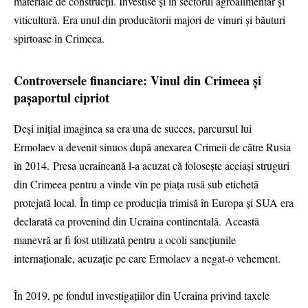
materiale de construcții. Investise și în sectorul agroalimentar și
viticultură. Era unul din producătorii majori de vinuri și băuturi
spirtoase în Crimeea.
Controversele financiare: Vinul din Crimeea și
pașaportul cipriot
Deși inițial imaginea sa era una de succes, parcursul lui
Ermolaev a devenit sinuos după anexarea Crimeii de către Rusia
în 2014. Presa ucraineană l-a acuzat că folosește aceiași struguri
din Crimeea pentru a vinde vin pe piața rusă sub etichetă
protejată local. În timp ce producția trimisă în Europa și SUA era
declarată ca provenind din Ucraina continentală. Această
manevră ar fi fost utilizată pentru a ocoli sancțiunile
internaționale, acuzație pe care Ermolaev a negat-o vehement.
În 2019, pe fondul investigațiilor din Ucraina privind taxele