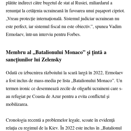
plătite indirect către bugetul de stat al Rusiei, miliardarul a
renunțat la cetățenia ucraineană în favoarea unui pașaport cipriot.
„Vreau protecție internațională. Sistemul judiciar ucrainean nu
este perfect, iar sistemul fiscal nu este obiectiv.”, spunea Vadim
Ermolaev, într-un interviu pentru Forbes.
Membru al „Batalionului Monaco” și țintă a
sancțiunilor lui Zelensky
Odată cu izbucnirea războiului la scară largă în 2022, Ermolaev
a fost inclus de mass-media pe lista „Batalionului Monaco”. Un
termen ironic ce desemnează zecile de oligarhi ucraineni care s-
au refugiat pe Coasta de Azur pentru a evita conflictul și
mobilizarea.
Cronologia recentă a problemelor legale, scoate în evidență
relația cu regimul de la Kiev. În 2022 este inclus în „Batalionul