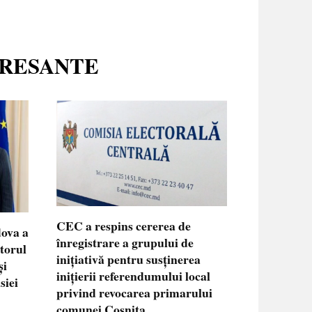
ERESANTE
CEC a respins cererea de
dova a
înregistrare a grupului de
ctorul
inițiativă pentru susținerea
și
inițierii referendumului local
siei
privind revocarea primarului
comunei Coșnița