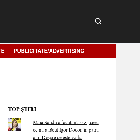
TE
PUBLICITATE/ADVERTISING
TOP ȘTIRI
Maia Sandu a făcut într-o zi, ceea
ce nu a făcut Igor Dodon în patru
ani! Despre ce este vorba