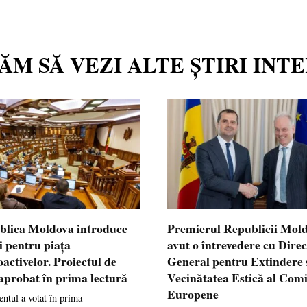
TĂM SĂ VEZI ALTE ȘTIRI INT
blica Moldova introduce
Premierul Republicii Mol
i pentru piața
avut o întrevedere cu Dire
oactivelor. Proiectul de
General pentru Extindere 
 aprobat în prima lectură
Vecinătatea Estică al Comi
Europene
ntul a votat în prima