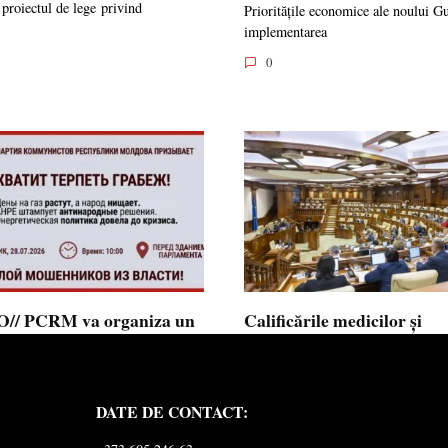
 proiectul de lege privind
Prioritățile economice ale noului G
implementarea
0
// PCRM va organiza un
Calificările medicilor și
st pe 28 iulie în fața
farmaciștilor obținute în 
mentului și invită cetățenii
putea fi recunoscute în
 alăture: ”Ajunge să
Republica Moldova
DATE DE CONTACT:
ăm jaful”
Calificările profesionale obținute d
și farmaciști
ul Comuniștilor din Republica