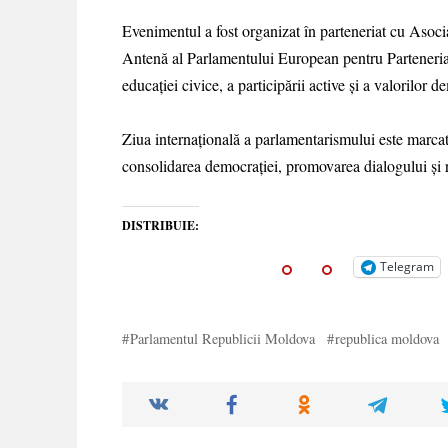
Evenimentul a fost organizat în parteneriat cu Asoc
Antenă al Parlamentului European pentru Parteneriat
educației civice, a participării active și a valorilor d
Ziua internațională a parlamentarismului este marcată
consolidarea democrației, promovarea dialogului și r
DISTRIBUIE:
Telegram
Parlamentul Republicii Moldova
republica moldova