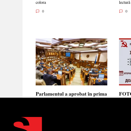
colora
lectură
0
0
Parlamentul a aprobat în prima
FOTO
lectură noua lege privind
prote
ajutorul de stat, aliniată la
Parla
normele UE
să se
toler
Parlamentul a votat în prima
lectură proiectul de lege cu
Partid