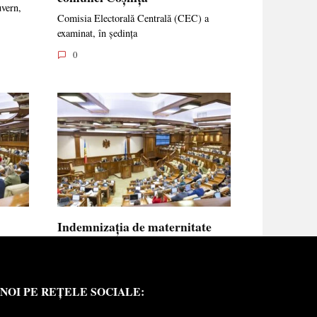
uvern,
Comisia Electorală Centrală (CEC) a
examinat, în ședința
0
Indemnizația de maternitate
UE vor
pentru femeile necăsătorite și
neasigurate va putea fi calculată
din venitul asigurat al tatălui
NOI PE REȚELE SOCIALE:
copilului
e medici
Indemnizația de maternitate pentru femeile