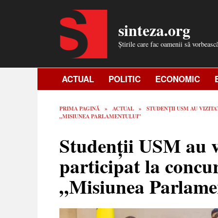
Skip
to
sinteza.org
content
Știrile care fac oamenii să vorbeasc
ACTUAL
POLITIC
ECONOMIC
PRIMA PAGINĂ
»
ACTUAL
»
STUDENȚII USM AU VIZIT
„MISIUNEA PARLAMENTULUI”
Studenții USM au v
participat la concu
„Misiunea Parlame