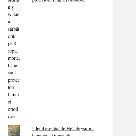
Uleiul esențial de Helichrysum -
beneficii și precauții