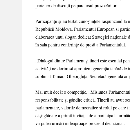
partener de discuții pe parcursul provocărilor.
Participanții și-au testat cunoștințele răspunzând la
Republicii Moldova, Parlamentul European și participa
elaborarea unui slogan dedicat Strategiei naționale
în sala pentru conferințe de presă a Parlamentului.
„Dialogul dintre Parlament și tineri este esențial pen
activități ne dorim să apropiem generația tânără de ins
subliniat Tamara Gheorghița, Secretară generală adj
Mai mult decât o competiție, „Misiunea Parlamentului
responsabilitate și gândire critică. Tinerii au avut oc
parlamentare, valorile democratice și rolul pe care fie
câștigătoare a primit invitația de a participa la ur
va putea urmări îndeaproape procesul decizional.