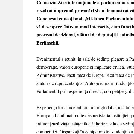
Cu ocazia Zilei internaționale a parlamentarismul
rezolvat împreună provocări și au demonstrat că 
Concursul educațional „Misiunea Parlamentului” 
să descopere, într-un mod interactiv, cum funcțio
procesul decizional, alături de deputații Ludmi
Berlinschii.
Evenimentul a reunit, în sala de ședințe plenare a Par
democrație, valori europene și implicare civică. Stude
Administrative, Facultatea de Drept, Facultatea de Ps
alături de reprezentanți ai Autoguvernării Studențil
Parlamentul prin experiență directă, competiție și di
Experiența lor a început cu un tur ghidat al instituție
Europa, aflând mai multe despre istoria instituției, p
influențează viața cetățenilor. Ulterior, sala de ședin
competiției. Organizați în echipe mixte, studenții au 