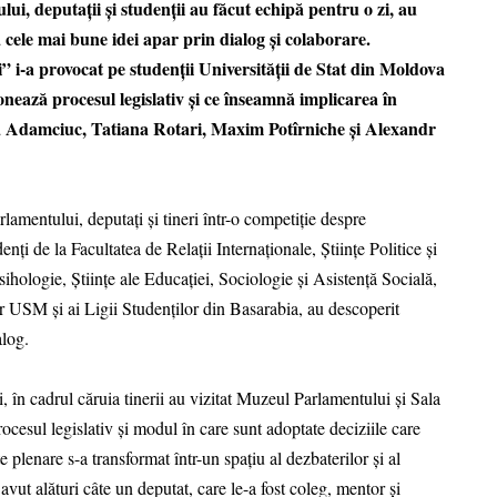
ui, deputații și studenții au făcut echipă pentru o zi, au
cele mai bune idei apar prin dialog și colaborare.
i-a provocat pe studenții Universității de Stat din Moldova
nează procesul legislativ și ce înseamnă implicarea în
la Adamciuc, Tatiana Rotari, Maxim Potîrniche și Alexandr
lamentului, deputați și tineri într-o competiție despre
nți de la Facultatea de Relații Internaționale, Științe Politice și
ihologie, Științe ale Educației, Sociologie și Asistență Socială,
or USM și ai Ligii Studenților din Basarabia, au descoperit
alog.
i, în cadrul căruia tinerii au vizitat Muzeul Parlamentului și Sala
rocesul legislativ și modul în care sunt adoptate deciziile care
țe plenare s-a transformat într-un spațiu al dezbaterilor și al
avut alături câte un deputat, care le-a fost coleg, mentor și