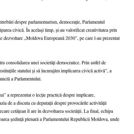
 întrebări despre parlamentarism, democrație, Parlamentul
rea civică. În același timp, și-au valorificat creativitatea prin
 de dezvoltare „Moldova Europeană 2030”, pe care l-au prezentat
tru consolidarea unei societăți democratice. Prin astfel de
tituțiile statului și să încurajăm implicarea civică activă”, a
unctă a Parlamentului.
” a reprezentat o lecție practică despre implicare,
azia de a discuta cu deputații despre provocările activității
care cetățean îl are în dezvoltarea societății. La final, echipa
mătoarea ședință plenară a Parlamentului Republicii Moldova, unde