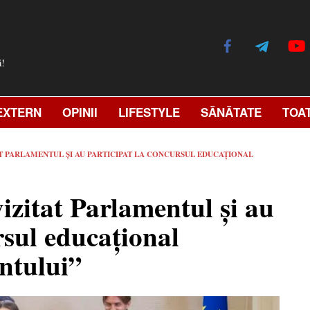
ă!
EXTERN
OPINII
LIFESTYLE
SĂNĂTATE
TOA
AT PARLAMENTUL ȘI AU PARTICIPAT LA CONCURSUL EDUCAȚIONAL
izitat Parlamentul și au
rsul educațional
ntului”