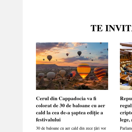
TE INVI
Cerul din Cappadocia va fi
Repu
colorat de 30 de baloane cu aer
regul
cald la cea de-a șaptea ediție a
cript
festivalului
lege,
30 de baloane cu aer cald din zece țări vor
Parlame