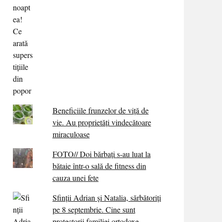
Beneficiile frunzelor de viță de
vie. Au proprietăţi vindecătoare
miraculoase
FOTO// Doi bărbați s-au luat la
bătaie într-o sală de fitness din
cauza unei fete
Sfinții Adrian și Natalia, sărbătoriți
pe 8 septembrie. Cine sunt
protectorii familiei ortodoxe