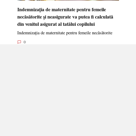
Indemnizația de maternitate pentru femeile
necăsătorite și neasigurate va putea fi calculată
din venitul asigurat al tatălui copilului
Indemnizația de maternitate pentru femeile necăsătorite
0
DATE DE CONTACT:
+373 605 246 63