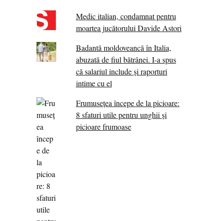
Medic italian, condamnat pentru
moartea jucătorului Davide Astori
Badantă moldoveancă în Italia,
abuzată de fiul bătrânei. I-a spus
că salariul include și raporturi
intime cu el
Frumusețea începe de la picioare:
8 sfaturi utile pentru unghii și
picioare frumoase