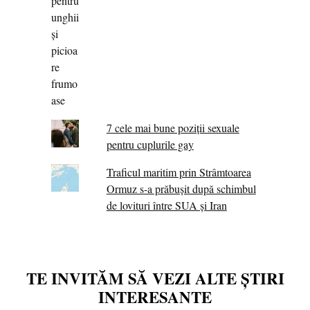
7 cele mai bune poziții sexuale
pentru cuplurile gay
Traficul maritim prin Strâmtoarea
Ormuz s-a prăbușit după schimbul
de lovituri între SUA şi Iran
TE INVITĂM SĂ VEZI ALTE ȘTIRI
INTERESANTE