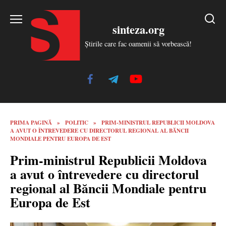
Skip
to
sinteza.org
content
Știrile care fac oamenii să vorbească!
PRIMA PAGINĂ
»
POLITIC
»
PRIM-MINISTRUL REPUBLICII MOLDOVA
A AVUT O ÎNTREVEDERE CU DIRECTORUL REGIONAL AL BĂNCII
MONDIALE PENTRU EUROPA DE EST
Prim-ministrul Republicii Moldova
a avut o întrevedere cu directorul
regional al Băncii Mondiale pentru
Europa de Est