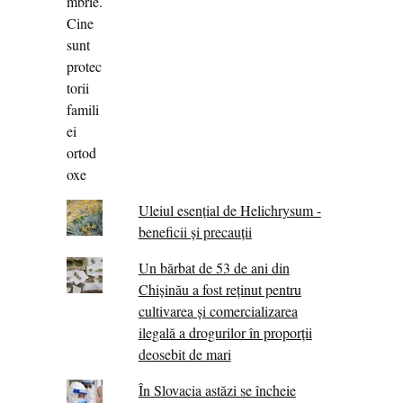
Uleiul esențial de Helichrysum -
beneficii și precauții
Un bărbat de 53 de ani din
Chișinău a fost reținut pentru
cultivarea și comercializarea
ilegală a drogurilor în proporții
deosebit de mari
În Slovacia astăzi se încheie