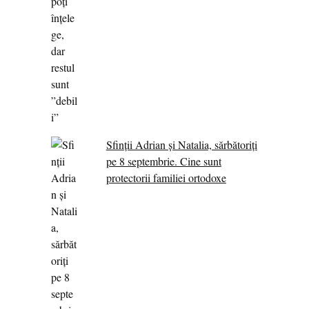
Sfinții Adrian și Natalia, sărbătoriți
pe 8 septembrie. Cine sunt
protectorii familiei ortodoxe