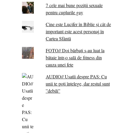
7 cele mai bune poziții sexuale
pentru cuplurile gay
Cine este Lucifer în Biblie și cât de
important este acest personaj în
Cartea Sfântă
FOTO// Doi bărbați s-au luat la
bătaie într-o sală de fitness din
cauza unei fete
AUDIO// Usatîi despre PAS: Cu
unii te poți înțelege, dar restul sunt
”debili”