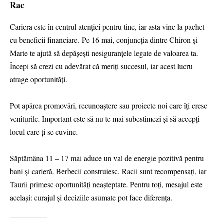
Rac
Cariera este în centrul atenției pentru tine, iar asta vine la pachet
cu beneficii financiare. Pe 16 mai, conjuncția dintre Chiron și
Marte te ajută să depășești nesiguranțele legate de valoarea ta.
Începi să crezi cu adevărat că meriți succesul, iar acest lucru
atrage oportunități.
Pot apărea promovări, recunoaștere sau proiecte noi care îți cresc
veniturile. Important este să nu te mai subestimezi și să accepți
locul care ți se cuvine.
Săptămâna 11 – 17 mai aduce un val de energie pozitivă pentru
bani și carieră. Berbecii construiesc, Racii sunt recompensați, iar
Taurii primesc oportunități neașteptate. Pentru toți, mesajul este
același: curajul și deciziile asumate pot face diferența.