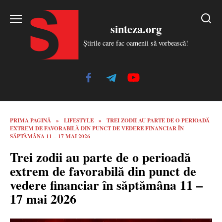
Skip
to
sinteza.org
content
Știrile care fac oamenii să vorbească!
PRIMA PAGINĂ
»
LIFESTYLE
»
TREI ZODII AU PARTE DE O PERIOADĂ
EXTREM DE FAVORABILĂ DIN PUNCT DE VEDERE FINANCIAR ÎN
SĂPTĂMÂNA 11 – 17 MAI 2026
Trei zodii au parte de o perioadă
extrem de favorabilă din punct de
vedere financiar în săptămâna 11 –
17 mai 2026