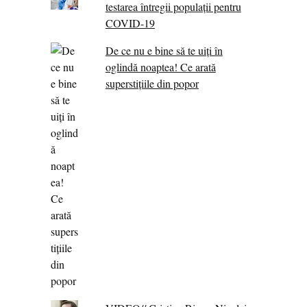
testarea întregii populații pentru
COVID-19
De ce nu e bine să te uiți în
oglindă noaptea! Ce arată
superstițiile din popor