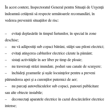
În acest context, Inspectoratul General pentru Situații de Urgență
îndeamnă cetățenii să respecte următoarele recomandări, în
vederea prevenirii situațiilor de risc:
– evitați deplasările în timpul furtunilor, în special în zone
deschise;
– nu vă adăpostiți sub copaci bătrâni, stâlpi sau piloni electrici;
– evitați atingerea cablurilor electrice căzute la pământ;
– sistați activitățile în aer liber pe timp de ploaie;
– nu traversați străzi inundate, poduri sau canale de scurgere;
– închideți geamurile și ușile locuințelor pentru a preveni
pătrunderea apei și a curenților puternici de aer;
– nu parcați autovehiculelor sub copaci, panouri publicitare
sau alte obiecte instabile;
– deconectați aparatele electrice în cazul descărcărilor electrice
intense;