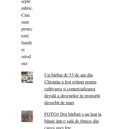
Un bărbat de 53 de ani din
Chișinău a fost reținut pentru
cultivarea și comercializarea
ilegală a drogurilor în proporții
deosebit de mari
FOTO// Doi bărbați s-au luat la
bătaie într-o sală de fitness din
cauza unei fete