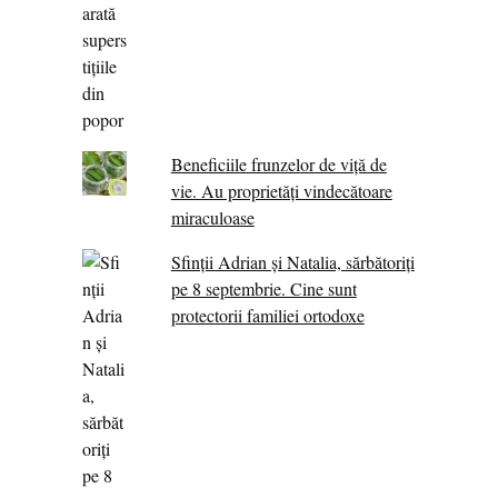
Beneficiile frunzelor de viță de
vie. Au proprietăţi vindecătoare
miraculoase
Sfinții Adrian și Natalia, sărbătoriți
pe 8 septembrie. Cine sunt
protectorii familiei ortodoxe