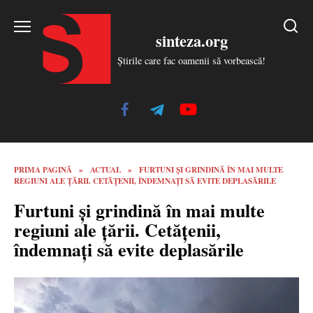
Skip
to
sinteza.org
content
Știrile care fac oamenii să vorbească!
PRIMA PAGINĂ
»
ACTUAL
»
FURTUNI ȘI GRINDINĂ ÎN MAI MULTE
REGIUNI ALE ȚĂRII. CETĂȚENII, ÎNDEMNAȚI SĂ EVITE DEPLASĂRILE
Furtuni și grindină în mai multe
regiuni ale țării. Cetățenii,
îndemnați să evite deplasările