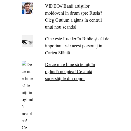
VIDEO// Banii artiștilor
moldoveni în drum spre Rusia?
Oleg Gutium a ajuns în centrul
unui nou scandal
Cine este Lucifer în Biblie și cât de
important este acest personaj în
Cartea Sfântă
De ce nu e bine să te uiți în
oglindă noaptea! Ce arată
superstițiile din popor