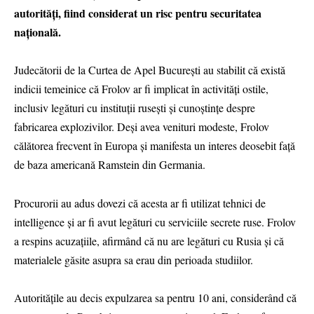
autorități, fiind considerat un risc pentru securitatea
națională.
Judecătorii de la Curtea de Apel București au stabilit că există
indicii temeinice că Frolov ar fi implicat în activități ostile,
inclusiv legături cu instituții rusești și cunoștințe despre
fabricarea explozivilor. Deși avea venituri modeste, Frolov
călătorea frecvent în Europa și manifesta un interes deosebit față
de baza americană Ramstein din Germania.
Procurorii au adus dovezi că acesta ar fi utilizat tehnici de
intelligence și ar fi avut legături cu serviciile secrete ruse. Frolov
a respins acuzațiile, afirmând că nu are legături cu Rusia și că
materialele găsite asupra sa erau din perioada studiilor.
Autoritățile au decis expulzarea sa pentru 10 ani, considerând că