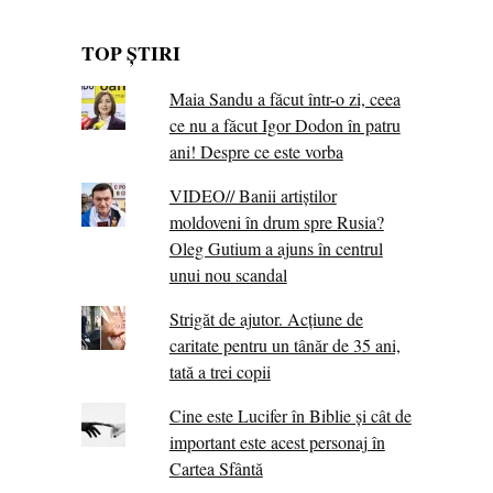
TOP ȘTIRI
Maia Sandu a făcut într-o zi, ceea
ce nu a făcut Igor Dodon în patru
ani! Despre ce este vorba
VIDEO// Banii artiștilor
moldoveni în drum spre Rusia?
Oleg Gutium a ajuns în centrul
unui nou scandal
Strigăt de ajutor. Acțiune de
caritate pentru un tânăr de 35 ani,
tată a trei copii
Cine este Lucifer în Biblie și cât de
important este acest personaj în
Cartea Sfântă