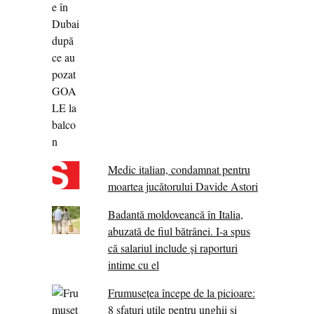
Medic italian, condamnat pentru
moartea jucătorului Davide Astori
Badantă moldoveancă în Italia,
abuzată de fiul bătrânei. I-a spus
că salariul include și raporturi
intime cu el
Frumusețea începe de la picioare:
8 sfaturi utile pentru unghii și