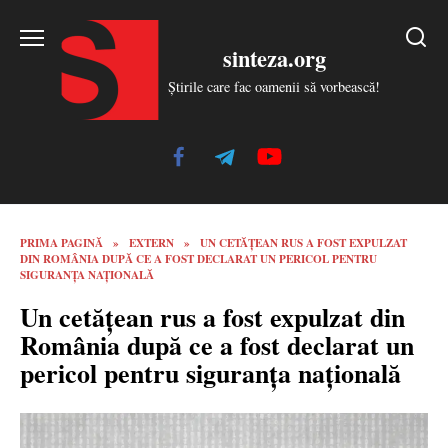
Skip
to
sinteza.org
content
Știrile care fac oamenii să vorbească!
PRIMA PAGINĂ
»
EXTERN
»
UN CETĂȚEAN RUS A FOST EXPULZAT
DIN ROMÂNIA DUPĂ CE A FOST DECLARAT UN PERICOL PENTRU
SIGURANȚA NAȚIONALĂ
Un cetățean rus a fost expulzat din
România după ce a fost declarat un
pericol pentru siguranța națională