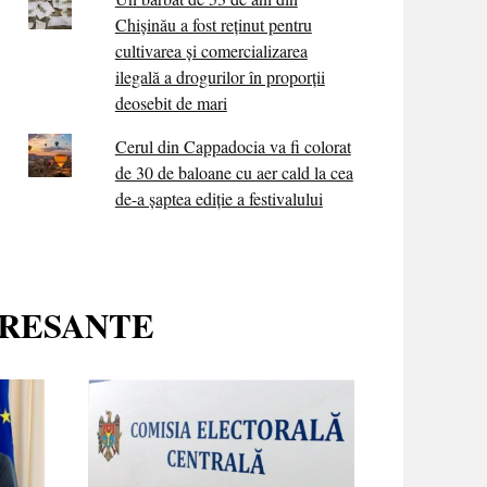
Chișinău a fost reținut pentru
cultivarea și comercializarea
ilegală a drogurilor în proporții
deosebit de mari
Cerul din Cappadocia va fi colorat
de 30 de baloane cu aer cald la cea
de-a șaptea ediție a festivalului
ERESANTE