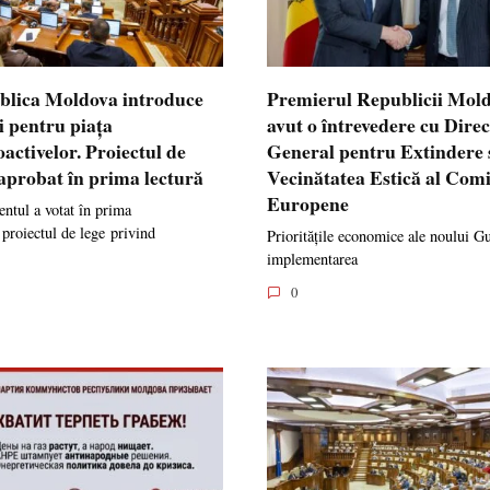
blica Moldova introduce
Premierul Republicii Mol
i pentru piața
avut o întrevedere cu Dire
oactivelor. Proiectul de
General pentru Extindere 
 aprobat în prima lectură
Vecinătatea Estică al Comi
Europene
ntul a votat în prima
 proiectul de lege privind
Prioritățile economice ale noului G
implementarea
0