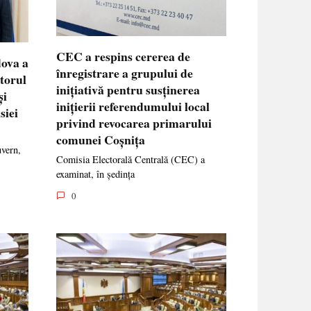
CEC a respins cererea de
dova a
înregistrare a grupului de
ctorul
inițiativă pentru susținerea
și
inițierii referendumului local
siei
privind revocarea primarului
comunei Coșnița
uvern,
Comisia Electorală Centrală (CEC) a
examinat, în ședința
0