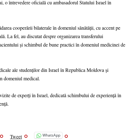
i, o întrevedere oficială cu ambasadorul Statului Israel în
lidarea cooperării bilaterale în domeniul sănătății, cu accent pe
ală. La fel, au discutat despre organizarea transferului
i pacientului și schimbul de bune practici în domeniul medicinei de
edicale ale studenților din Israel în Republica Moldova și
 în domeniul medical.
vizite de experți în Israel, dedicată schimbului de experiență în
ență.
WhatsApp
Tweet