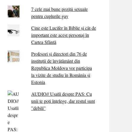
7 cele mai bune poziții sexuale
pentru cuplurile gay
Cine este Lucifer în Biblie și cât de
important este acest personaj în
Cartea Sfântă
Profesori și directori din 76 de
instituții de învățământ din
Republica Moldova vor participa
la vizite de studiu în România și
Estonia
AUDIO// Usatîi despre PAS: Cu
unii te poți înțelege, dar restul sunt
”debili”