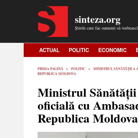
Skip
to
sinteza.org
content
Știrile care fac oamenii să vorbeasc
ACTUAL
POLITIC
ECONOMIC
PRIMA PAGINĂ
»
POLITIC
»
MINISTRUL SĂNĂTĂȚII A 
REPUBLICA MOLDOVA
Ministrul Sănătății
oficială cu Ambasad
Republica Moldova