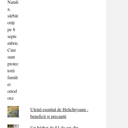
Uleiul esențial de Helichrysum -
beneficii și precauții
Un bărbat de 53 de ani din