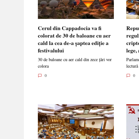
Cerul din Cappadocia va fi
Repu
colorat de 30 de baloane cu aer
regul
cald la cea de-a șaptea ediție a
cript
festivalului
lege,
30 de baloane cu aer cald din zece țări vor
Parlame
colora
lectură
0
0