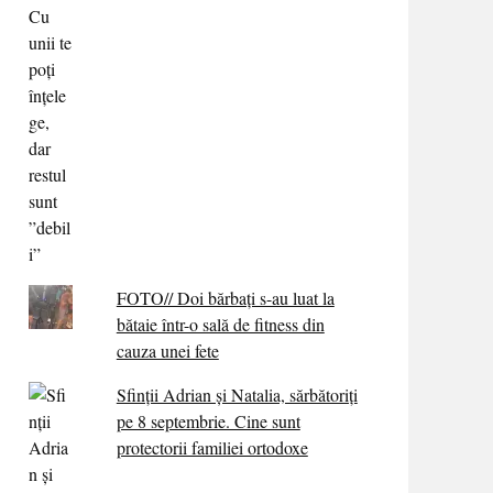
FOTO// Doi bărbați s-au luat la
bătaie într-o sală de fitness din
cauza unei fete
Sfinții Adrian și Natalia, sărbătoriți
pe 8 septembrie. Cine sunt
protectorii familiei ortodoxe