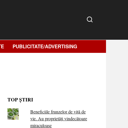
TE
PUBLICITATE/ADVERTISING
TOP ȘTIRI
Beneficiile frunzelor de viță de
vie. Au proprietăţi vindecătoare
miraculoase