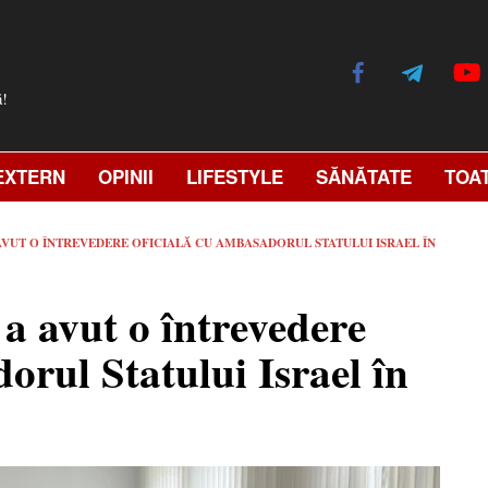
ă!
EXTERN
OPINII
LIFESTYLE
SĂNĂTATE
TOA
AVUT O ÎNTREVEDERE OFICIALĂ CU AMBASADORUL STATULUI ISRAEL ÎN
 a avut o întrevedere
orul Statului Israel în