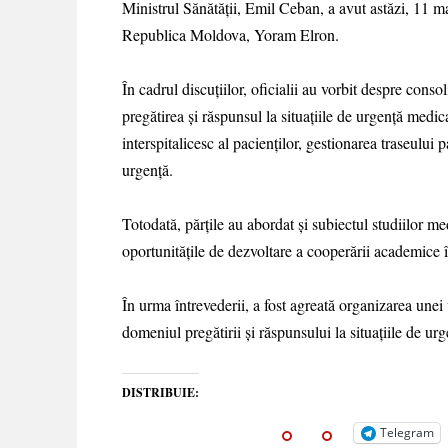
Ministrul Sănătății, Emil Ceban, a avut astăzi, 11 ma
Republica Moldova, Yoram Elron.
În cadrul discuțiilor, oficialii au vorbit despre conso
pregătirea și răspunsul la situațiile de urgență medic
interspitalicesc al pacienților, gestionarea traseulu
urgență.
Totodată, părțile au abordat și subiectul studiilor m
oportunitățile de dezvoltare a cooperării academice
În urma întrevederii, a fost agreată organizarea unei 
domeniul pregătirii și răspunsului la situațiile de urg
DISTRIBUIE:
Telegram