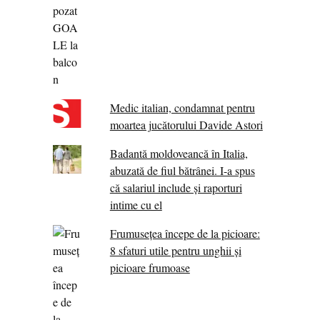
Medic italian, condamnat pentru
moartea jucătorului Davide Astori
Badantă moldoveancă în Italia,
abuzată de fiul bătrânei. I-a spus
că salariul include și raporturi
intime cu el
Frumusețea începe de la picioare:
8 sfaturi utile pentru unghii și
picioare frumoase