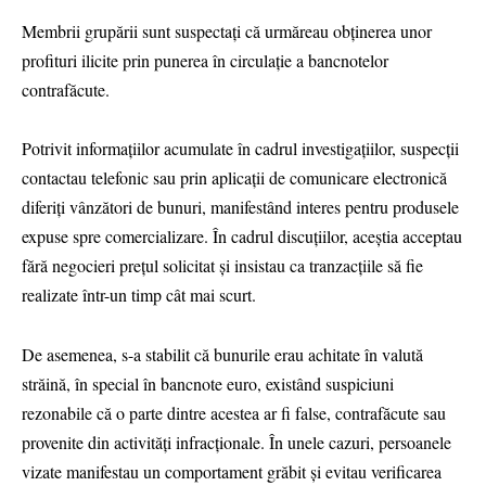
Membrii grupării sunt suspectați că urmăreau obținerea unor
profituri ilicite prin punerea în circulație a bancnotelor
contrafăcute.
Potrivit informațiilor acumulate în cadrul investigațiilor, suspecții
contactau telefonic sau prin aplicații de comunicare electronică
diferiți vânzători de bunuri, manifestând interes pentru produsele
expuse spre comercializare. În cadrul discuțiilor, aceștia acceptau
fără negocieri prețul solicitat și insistau ca tranzacțiile să fie
realizate într-un timp cât mai scurt.
De asemenea, s-a stabilit că bunurile erau achitate în valută
străină, în special în bancnote euro, existând suspiciuni
rezonabile că o parte dintre acestea ar fi false, contrafăcute sau
provenite din activități infracționale. În unele cazuri, persoanele
vizate manifestau un comportament grăbit și evitau verificarea