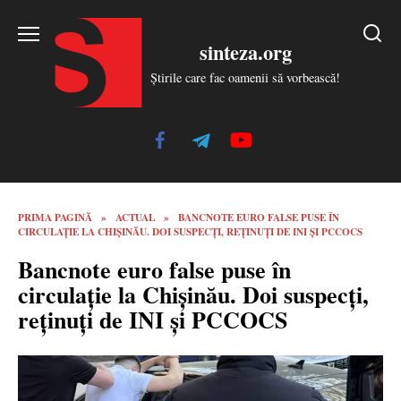
Skip
to
sinteza.org
content
Știrile care fac oamenii să vorbească!
PRIMA PAGINĂ
»
ACTUAL
»
BANCNOTE EURO FALSE PUSE ÎN
CIRCULAȚIE LA CHIȘINĂU. DOI SUSPECȚI, REȚINUȚI DE INI ȘI PCCOCS
Bancnote euro false puse în
circulație la Chișinău. Doi suspecți,
reținuți de INI și PCCOCS