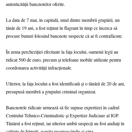
autenticității bancnotelor oferite.
La data de 7 mai, în capitală, unul dintre membrii grupării, un
tânăr de 19 ani, a fost reținut în flagrant în timp ce încerca să
procure bunuri folosind bancnote suspecte cǎ ar fi contrafăcute.
În urma percheziției efectuate la fața locului, oamenii legii au
ridicat 500 de euro, precum și telefoane mobile utilizate pentru
coordonarea activității infracționale.
Ulterior, la fața locului a fost identificată și o tânără de 20 de ani,
presupusă membră a grupului criminal organizat.
Bancnotele ridicate urmează să fie supuse expertizei în cadrul
Centrului Tehnico-Criminalistic și Expertize Judiciare al IGP.
Tânărul a fost reținut, iar ulterior ambii suspecți au fost audiați în
calitate de bănuiți, aceștia recunoscându-și vina.