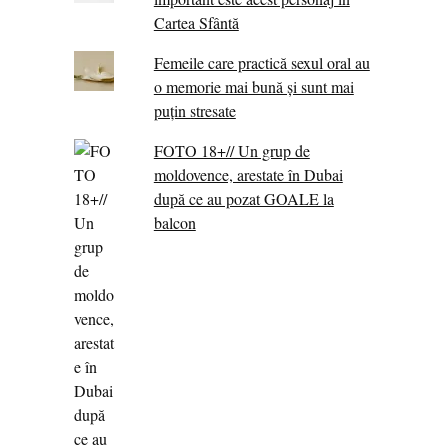
Cartea Sfântă
Femeile care practică sexul oral au
o memorie mai bună și sunt mai
puțin stresate
FOTO 18+// Un grup de
moldovence, arestate în Dubai
după ce au pozat GOALE la
balcon