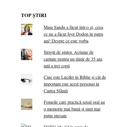
TOP ȘTIRI
Maia Sandu a făcut într-o zi, ceea
ce nu a făcut Igor Dodon în patru
ani! Despre ce este vorba
Strigăt de ajutor. Acțiune de
caritate pentru un tânăr de 35 ani,
tată a trei copii
Cine este Lucifer în Biblie și cât de
important este acest personaj în
Cartea Sfântă
Femeile care practică sexul oral au
o memorie mai bună și sunt mai
puțin stresate
FOTO 18+// Un grup de