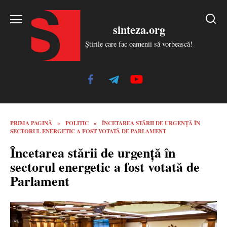
Skip
to
sinteza.org
content
Știrile care fac oamenii să vorbească!
PRIMA PAGINĂ
»
POLITIC
»
ÎNCETAREA STĂRII DE URGENȚĂ ÎN
SECTORUL ENERGETIC A FOST VOTATĂ DE PARLAMENT
Încetarea stării de urgență în
sectorul energetic a fost votată de
Parlament