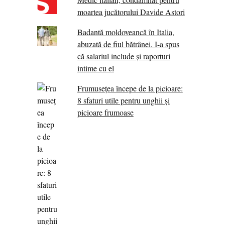
moartea jucătorului Davide Astori
Badantă moldoveancă în Italia,
abuzată de fiul bătrânei. I-a spus
că salariul include și raporturi
intime cu el
Frumusețea începe de la picioare:
8 sfaturi utile pentru unghii și
picioare frumoase