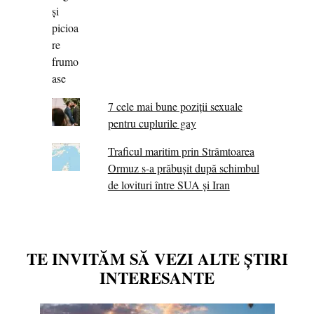
7 cele mai bune poziții sexuale
pentru cuplurile gay
Traficul maritim prin Strâmtoarea
Ormuz s-a prăbușit după schimbul
de lovituri între SUA şi Iran
TE INVITĂM SĂ VEZI ALTE ȘTIRI
INTERESANTE