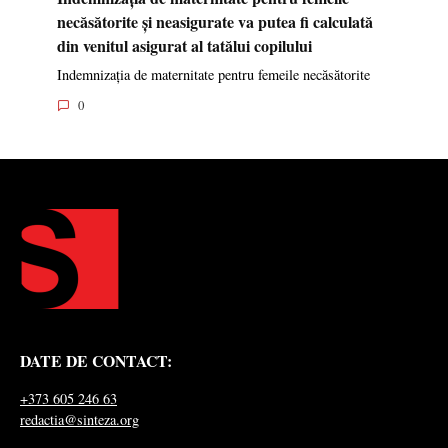
necăsătorite și neasigurate va putea fi calculată
din venitul asigurat al tatălui copilului
Indemnizația de maternitate pentru femeile necăsătorite
0
DATE DE CONTACT:
+373 605 246 63
redactia@sinteza.org