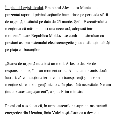
În plenul Legislativului
, Premierul Alexandru Munteanu a
prezentat raportul privind acțiunile întreprinse pe perioada stării
de urgență, instituită pe data de 25 martie. Șeful Executivului a
menționat că măsura a fost una necesară, adoptată într-un
moment în care Republica Moldova se confrunta simultan cu
presiuni asupra sistemului electroenergetic și cu disfuncționalități
pe piața carburanților.
„Starea de urgență nu a fost un moft. A fost o decizie de
responsabilitate, într-un moment critic. Atunci am promis două
lucruri: că vom acționa ferm, vom fi transparenți și nu vom
menține starea de urgență nici o zi în plus, fără necesitate. Ne-am
ținut de acest angajament”, a spus Prim-ministrul.
Premierul a explicat că, în urma atacurilor asupra infrastructurii
energetice din Ucraina, linia Vulcănești–Isaccea a devenit