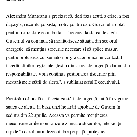
Alexandru Munteanu a precizat că, deși faza acută a crizei a fost
depășită, riscurile persistă, motiv pentru care Guvernul a optat
pentru o abordare echilibrată — trecerea la starea de alertă.
Guvernul va continua să monitorizeze situația din sectorul
energetic, să mențină stocurile necesare și să aplice măsuri
pentru protejarea consumatorilor și a economiei, în contextul
incertitudinilor regionale.„Ieșim din starea de urgență, dar nu din
responsabilitate. Vom continua gestionarea riscurilor prin
mecanismele stării de alertă”, a subliniat șeful Executivului.
Precizăm că odată cu încetarea stării de urgență, intră în vigoare
starea de alertă, în baza unei hotărâri aprobate de Guvern în
ședința din 22 aprilie. Aceasta va permite menținerea
mecanismelor de monitorizare zilnică a stocurilor, intervenții
rapide în cazul unor dezechilibre pe piață, protejarea