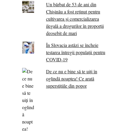
Un bărbat de 53 de ani din
Chișinău a fost reținut pentru
cultivarea și comercializarea
ilegală a drogurilor în proporții
deosebit de mari
În Slovacia astăzi se încheie
testarea întregii populații pentru
COVID-19
De ce nu e bine să te uiți în
oglindă noaptea! Ce arată
superstițiile din popor