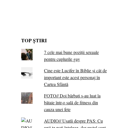
TOP ȘTIRI
7 cele mai bune poziții sexuale
pentru cuplurile gay
Cine este Lucifer în Biblie și cât de
important este acest personaj în
Cartea Sfântă
FOTO// Doi bărbați s-au luat la
bătaie într-o sală de fitness din
cauza unei fete
AUDIO// Usatîi despre PAS: Cu
unii te poți înțelege, dar restul sunt