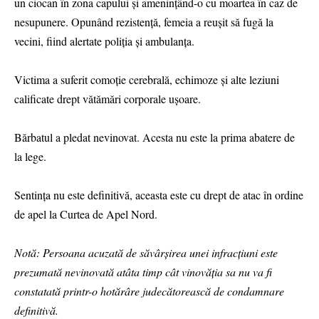
un ciocan în zona capului și amenințând-o cu moartea în caz de
nesupunere. Opunând rezistență, femeia a reușit să fugă la
vecini, fiind alertate poliția și ambulanța.
Victima a suferit comoție cerebrală, echimoze și alte leziuni
calificate drept vătămări corporale ușoare.
Bărbatul a pledat nevinovat. Acesta nu este la prima abatere de
la lege.
Sentința nu este definitivă, aceasta este cu drept de atac în ordine
de apel la Curtea de Apel Nord.
Notă: Persoana acuzată de săvârșirea unei infracțiuni este
prezumată nevinovată atâta timp cât vinovăția sa nu va fi
constatată printr-o hotărâre judecătorească de condamnare
definitivă.