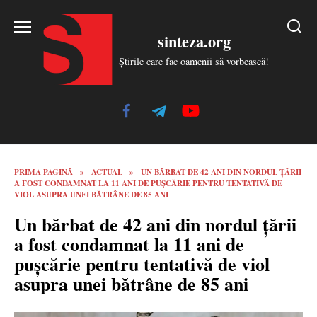
Skip
to
sinteza.org
content
Știrile care fac oamenii să vorbească!
PRIMA PAGINĂ
»
ACTUAL
»
UN BĂRBAT DE 42 ANI DIN NORDUL ȚĂRII
A FOST CONDAMNAT LA 11 ANI DE PUȘCĂRIE PENTRU TENTATIVĂ DE
VIOL ASUPRA UNEI BĂTRÂNE DE 85 ANI
Un bărbat de 42 ani din nordul țării
a fost condamnat la 11 ani de
pușcărie pentru tentativă de viol
asupra unei bătrâne de 85 ani