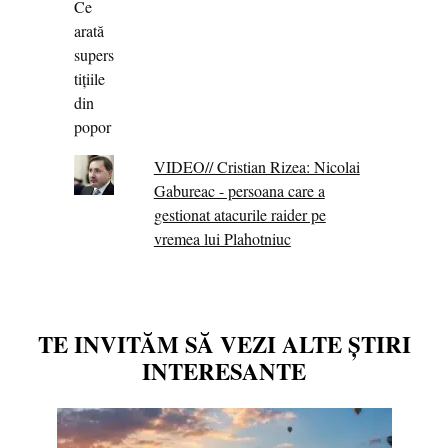
VIDEO// Cristian Rizea: Nicolai
Gabureac - persoana care a
gestionat atacurile raider pe
vremea lui Plahotniuc
TE INVITĂM SĂ VEZI ALTE ȘTIRI
INTERESANTE