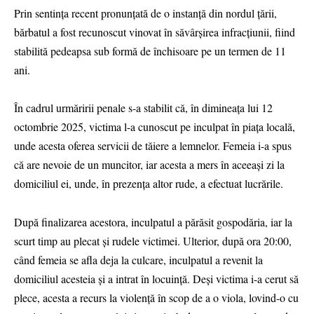
Prin sentința recent pronunțată de o instanță din nordul țării,
bărbatul a fost recunoscut vinovat în săvârșirea infracțiunii, fiind
stabilită pedeapsa sub formă de închisoare pe un termen de 11
ani.
În cadrul urmăririi penale s-a stabilit că, în dimineața lui 12
octombrie 2025, victima l-a cunoscut pe inculpat în piața locală,
unde acesta oferea servicii de tăiere a lemnelor. Femeia i-a spus
că are nevoie de un muncitor, iar acesta a mers în aceeași zi la
domiciliul ei, unde, în prezența altor rude, a efectuat lucrările.
După finalizarea acestora, inculpatul a părăsit gospodăria, iar la
scurt timp au plecat și rudele victimei. Ulterior, după ora 20:00,
când femeia se afla deja la culcare, inculpatul a revenit la
domiciliul acesteia și a intrat în locuință. Deși victima i-a cerut să
plece, acesta a recurs la violență în scop de a o viola, lovind-o cu