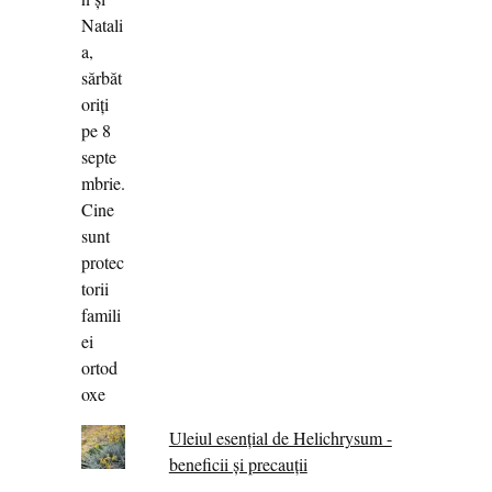
Uleiul esențial de Helichrysum -
beneficii și precauții