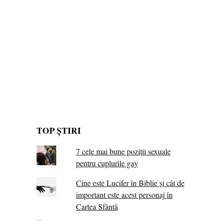
TOP ȘTIRI
7 cele mai bune poziții sexuale
pentru cuplurile gay
Cine este Lucifer în Biblie și cât de
important este acest personaj în
Cartea Sfântă