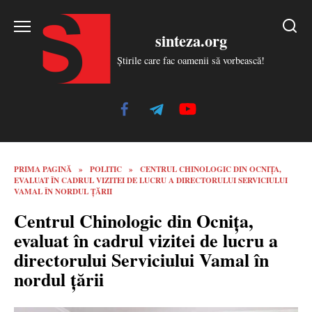
Skip
to
sinteza.org
content
Știrile care fac oamenii să vorbească!
PRIMA PAGINĂ
»
POLITIC
»
CENTRUL CHINOLOGIC DIN OCNIȚA,
EVALUAT ÎN CADRUL VIZITEI DE LUCRU A DIRECTORULUI SERVICIULUI
VAMAL ÎN NORDUL ȚĂRII
Centrul Chinologic din Ocnița,
evaluat în cadrul vizitei de lucru a
directorului Serviciului Vamal în
nordul țării