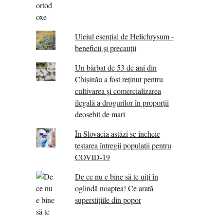
Uleiul esențial de Helichrysum -
beneficii și precauții
Un bărbat de 53 de ani din
Chișinău a fost reținut pentru
cultivarea și comercializarea
ilegală a drogurilor în proporții
deosebit de mari
În Slovacia astăzi se încheie
testarea întregii populații pentru
COVID-19
De ce nu e bine să te uiți în
oglindă noaptea! Ce arată
superstițiile din popor