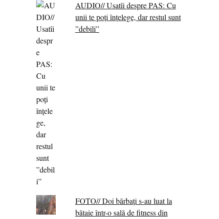
AUDIO// Usatîi despre PAS: Cu
unii te poți înțelege, dar restul sunt
”debili”
FOTO// Doi bărbați s-au luat la
bătaie într-o sală de fitness din