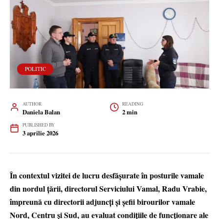
POLITIC
AUTHOR
READING
Daniela Balan
2 min
PUBLISHED BY
3 aprilie 2026
În contextul vizitei de lucru desfășurate în posturile vamale
din nordul țării, directorul Serviciului Vamal, Radu Vrabie,
împreună cu directorii adjuncți și șefii birourilor vamale
Nord, Centru și Sud, au evaluat condițiile de funcționare ale