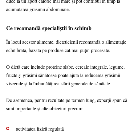
duce la un aport caloric mai mare și pot contribui în timp la
acumularea grăsimii abdominale.
Ce recomandă specialiștii în schimb
În locul acestor alimente, dieteticienii recomandă o alimentație
echilibrată, bazată pe produse cât mai puțin procesate.
O dietă care include proteine slabe, cereale integrale, legume,
fructe și grăsimi sănătoase poate ajuta la reducerea grăsimii
viscerale și la îmbunătățirea stării generale de sănătate.
De asemenea, pentru rezultate pe termen lung, experții spun că
sunt importante și alte obiceiuri precum:
activitatea fizică regulată