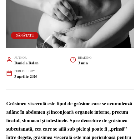
SĂNĂTATE
AUTHOR
READING
Daniela Balan
3 min
PUBLISHED BY
3 aprilie 2026
Grăsimea viscerală este tipul de grăsime care se acumulează
adânc în abdomen și înconjoară organele interne, precum
ficatul, stomacul și intestinele. Spre deosebire de grăsimea
subcutanată, cea care se află sub piele și poate fi „prinsă”
între degete, grăsimea viscerală este mai periculoasă pentru