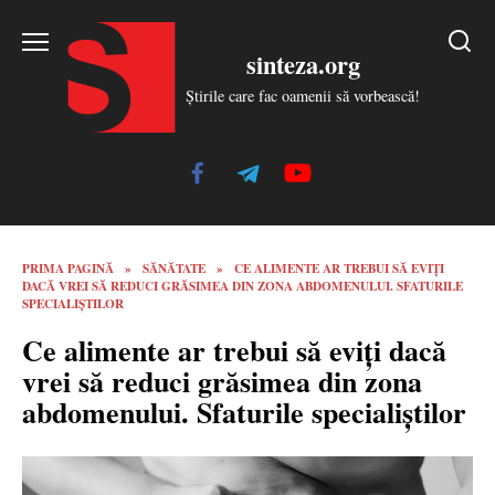
Skip
to
sinteza.org
content
Știrile care fac oamenii să vorbească!
PRIMA PAGINĂ
»
SĂNĂTATE
»
CE ALIMENTE AR TREBUI SĂ EVIȚI
DACĂ VREI SĂ REDUCI GRĂSIMEA DIN ZONA ABDOMENULUI. SFATURILE
SPECIALIȘTILOR
Ce alimente ar trebui să eviți dacă
vrei să reduci grăsimea din zona
abdomenului. Sfaturile specialiștilor