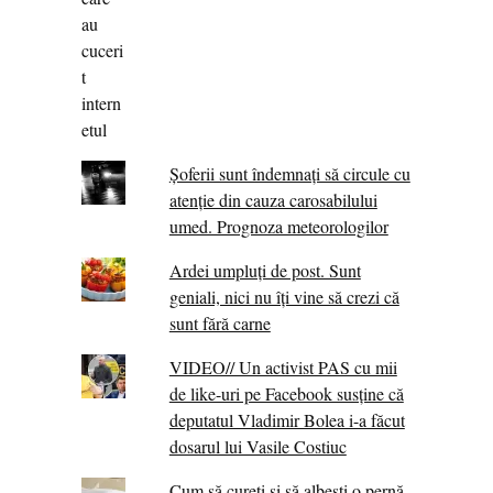
Șoferii sunt îndemnați să circule cu
atenție din cauza carosabilului
umed. Prognoza meteorologilor
Ardei umpluți de post. Sunt
geniali, nici nu îți vine să crezi că
sunt fără carne
VIDEO// Un activist PAS cu mii
de like-uri pe Facebook susține că
deputatul Vladimir Bolea i-a făcut
dosarul lui Vasile Costiuc
Cum să cureți și să albești o pernă