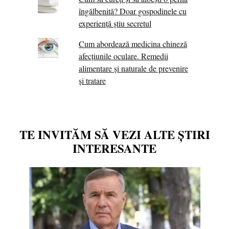
îngălbenită? Doar gospodinele cu
experiență știu secretul
Cum abordează medicina chineză
afecțiunile oculare. Remedii
alimentare și naturale de prevenire
și tratare
TE INVITĂM SĂ VEZI ALTE ȘTIRI
INTERESANTE