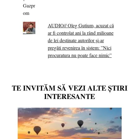
AUDIO// Oleg Gutium, acuzat că
ar fi controlat ani la rând milioane
de lei destinate autorilor și-ar
pregăti revenirea în sistem: ”Nici
procuratura nu poate face nimic”
TE INVITĂM SĂ VEZI ALTE ȘTIRI
INTERESANTE