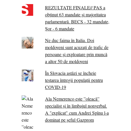
REZULTATE FINALE// PAS a
obținut 63 mandate și majoritatea
parlamentară. BECS - 32 mandate,
Șor - 6 mandate
Ne duc faima în Italia. Doi
moldoveni sunt acuzați de trafic de
persoane și exploatare prin muncă
a altor 50 de moldoveni
În Slovacia astăzi se încheie
testarea întregii populații pentru
COVID-19
Ala Nemerenco este ”oleacă”
specialist și în limbajul nonverbal.
A "explicat" cum Andrei Spînu l-a
dominat pe șeful Gazprom