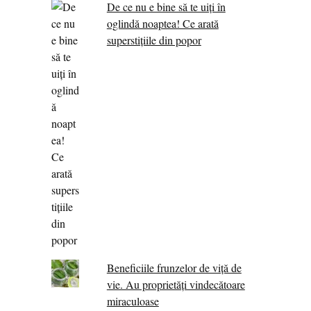
De ce nu e bine să te uiți în
oglindă noaptea! Ce arată
superstițiile din popor
Beneficiile frunzelor de viță de
vie. Au proprietăţi vindecătoare
miraculoase