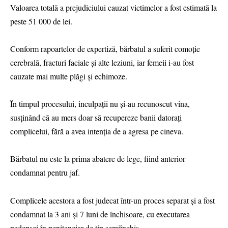
Valoarea totală a prejudiciului cauzat victimelor a fost estimată la
peste 51 000 de lei.
Conform rapoartelor de expertiză, bărbatul a suferit comoție
cerebrală, fracturi faciale și alte leziuni, iar femeii i-au fost
cauzate mai multe plăgi și echimoze.
În timpul procesului, inculpații nu și-au recunoscut vina,
susținând că au mers doar să recupereze banii datorați
complicelui, fără a avea intenția de a agresa pe cineva.
Bărbatul nu este la prima abatere de lege, fiind anterior
condamnat pentru jaf.
Complicele acestora a fost judecat într-un proces separat și a fost
condamnat la 3 ani și 7 luni de închisoare, cu executarea
pedepsei în penitenciar de tip semiînchis.