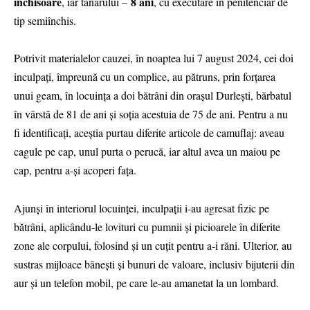
închisoare
8 ani
, iar tânărului –
, cu executare în penitenciar de
tip semiînchis.
Potrivit materialelor cauzei, în noaptea lui 7 august 2024, cei doi
inculpați, împreună cu un complice, au pătruns, prin forțarea
unui geam, în locuința a doi bătrâni din orașul Durlești, bărbatul
în vârstă de 81 de ani și soția acestuia de 75 de ani. Pentru a nu
fi identificați, aceștia purtau diferite articole de camuflaj: aveau
cagule pe cap, unul purta o perucă, iar altul avea un maiou pe
cap, pentru a-și acoperi fața.
Ajunși în interiorul locuinței, inculpații i-au agresat fizic pe
bătrâni, aplicându-le lovituri cu pumnii și picioarele în diferite
zone ale corpului, folosind și un cuțit pentru a-i răni. Ulterior, au
sustras mijloace bănești și bunuri de valoare, inclusiv bijuterii din
aur și un telefon mobil, pe care le-au amanetat la un lombard.