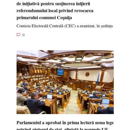
de inițiativă pentru susținerea inițierii
referendumului local privind revocarea
primarului comunei Coșnița
Comisia Electorală Centrală (CEC) a examinat, în ședința
0
Parlamentul a aprobat în prima lectură noua lege
privind ajutorul de stat, aliniată la normele UE