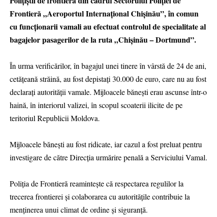
Polițiștii de frontieră din cadrul Sectorului Poliției de
Frontieră „Aeroportul Internațional Chișinău”, în comun
cu funcționarii vamali au efectuat controlul de specialitate al
bagajelor pasagerilor de la ruta „Chișinău – Dortmund”.
În urma verificărilor, în bagajul unei tinere în vârstă de 24 de ani,
cetățeană străină, au fost depistați 30.000 de euro, care nu au fost
declarați autorității vamale. Mijloacele bănești erau ascunse într-o
haină, în interiorul valizei, în scopul scoaterii ilicite de pe
teritoriul Republicii Moldova.
Mijloacele bănești au fost ridicate, iar cazul a fost preluat pentru
investigare de către Direcția urmărire penală a Serviciului Vamal.
Poliția de Frontieră reamintește că respectarea regulilor la
trecerea frontierei și colaborarea cu autoritățile contribuie la
menținerea unui climat de ordine și siguranță.