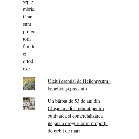
Uleiul esențial de Helichrysum -
beneficii și precauții
Un bărbat de 53 de ani din
Chișinău a fost reținut pentru
cultivarea și comercializarea
ilegală a drogurilor în proporții
deosebit de mari