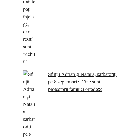
Sfinții Adrian și Natalia, sărbătoriți
pe 8 septembrie. Cine sunt
protectorii familiei ortodoxe