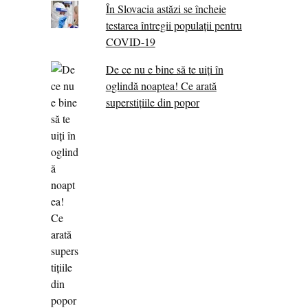
În Slovacia astăzi se încheie
testarea întregii populații pentru
COVID-19
De ce nu e bine să te uiți în
oglindă noaptea! Ce arată
superstițiile din popor