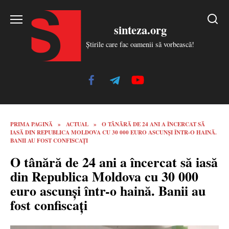
Skip
to
sinteza.org
content
Știrile care fac oamenii să vorbească!
PRIMA PAGINĂ
»
ACTUAL
»
O TÂNĂRĂ DE 24 ANI A ÎNCERCAT SĂ
IASĂ DIN REPUBLICA MOLDOVA CU 30 000 EURO ASCUNȘI ÎNTR-O HAINĂ.
BANII AU FOST CONFISCAȚI
O tânără de 24 ani a încercat să iasă
din Republica Moldova cu 30 000
euro ascunși într-o haină. Banii au
fost confiscați