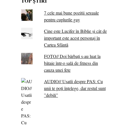
TOP ȘTIRI
7 cele mai bune poziții sexuale
pentru cuplurile gay
Cine este Lucifer în Biblie și cât de
important este acest personaj în
Cartea Sfântă
FOTO// Doi bărbați s-au luat la
bătaie într-o sală de fitness din
cauza unei fete
AUDIO// Usatîi despre PAS: Cu
unii te poți înțelege, dar restul sunt
”debili”