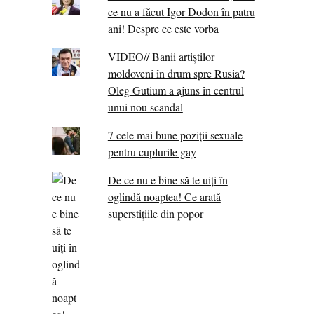
ce nu a făcut Igor Dodon în patru
ani! Despre ce este vorba
VIDEO// Banii artiștilor
moldoveni în drum spre Rusia?
Oleg Gutium a ajuns în centrul
unui nou scandal
7 cele mai bune poziții sexuale
pentru cuplurile gay
De ce nu e bine să te uiți în
oglindă noaptea! Ce arată
superstițiile din popor