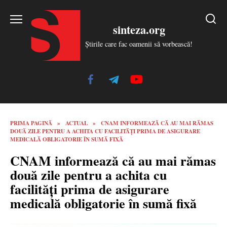
Skip
to
sinteza.org
content
Știrile care fac oamenii să vorbească!
PRIMA PAGINĂ
»
ACTUAL
»
CNAM INFORMEAZĂ CĂ AU MAI RĂMAS
DOUĂ ZILE PENTRU A ACHITA CU FACILITĂȚI PRIMA DE ASIGURARE
MEDICALĂ OBLIGATORIE ÎN SUMĂ FIXĂ
CNAM informează că au mai rămas
două zile pentru a achita cu
facilități prima de asigurare
medicală obligatorie în sumă fixă