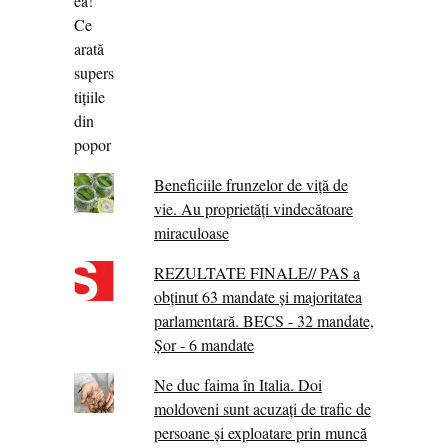
Beneficiile frunzelor de viță de
vie. Au proprietăţi vindecătoare
miraculoase
REZULTATE FINALE// PAS a
obținut 63 mandate și majoritatea
parlamentară. BECS - 32 mandate,
Șor - 6 mandate
Ne duc faima în Italia. Doi
moldoveni sunt acuzați de trafic de
persoane și exploatare prin muncă