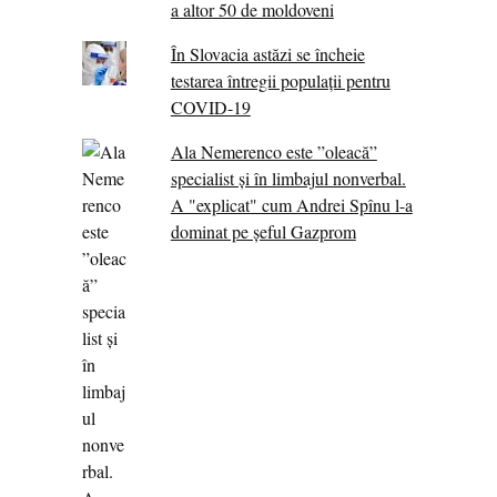
a altor 50 de moldoveni
În Slovacia astăzi se încheie
testarea întregii populații pentru
COVID-19
Ala Nemerenco este ”oleacă”
specialist și în limbajul nonverbal.
A "explicat" cum Andrei Spînu l-a
dominat pe șeful Gazprom