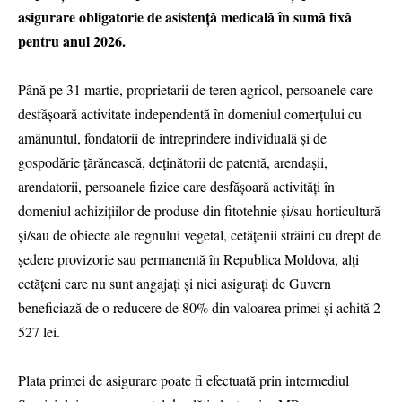
asigurare obligatorie de asistenţă medicală în sumă fixă
pentru anul 2026.
Până pe 31 martie, proprietarii de teren agricol, persoanele care
desfășoară activitate independentă în domeniul comerțului cu
amănuntul, fondatorii de întreprindere individuală și de
gospodărie țărănească, deținătorii de patentă, arendașii,
arendatorii, persoanele fizice care desfășoară activități în
domeniul achizițiilor de produse din fitotehnie și/sau horticultură
și/sau de obiecte ale regnului vegetal, cetățenii străini cu drept de
ședere provizorie sau permanentă în Republica Moldova, alți
cetățeni care nu sunt angajați și nici asigurați de Guvern
beneficiază de o reducere de 80% din valoarea primei și achită 2
527 lei.
Plata primei de asigurare poate fi efectuată prin intermediul