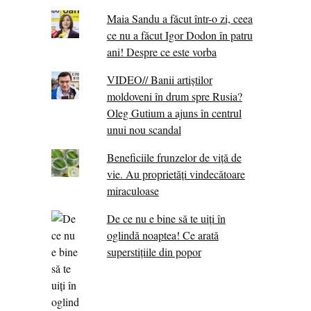
Maia Sandu a făcut într-o zi, ceea
ce nu a făcut Igor Dodon în patru
ani! Despre ce este vorba
VIDEO// Banii artiștilor
moldoveni în drum spre Rusia?
Oleg Gutium a ajuns în centrul
unui nou scandal
Beneficiile frunzelor de viță de
vie. Au proprietăţi vindecătoare
miraculoase
De ce nu e bine să te uiți în
oglindă noaptea! Ce arată
superstițiile din popor