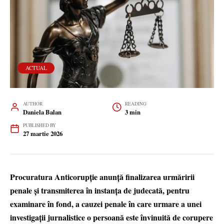
ACTUAL
AUTHOR
READING
Daniela Balan
3 min
PUBLISHED BY
27 martie 2026
Procuratura Anticorupție anunță finalizarea urmăririi
penale și transmiterea în instanța de judecată, pentru
examinare în fond, a cauzei penale în care urmare a unei
investigații jurnalistice o persoană este învinuită de corupere