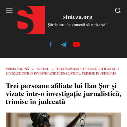
Skip
to
sinteza.org
content
Știrile care fac oamenii să vorbească!
PRIMA PAGINĂ
»
ACTUAL
»
TREI PERSOANE AFILIATE LUI ILAN ȘOR
ȘI VIZATE ÎNTR-O INVESTIGAȚIE JURNALISTICĂ, TRIMISE ÎN JUDECATĂ
Trei persoane afiliate lui Ilan Șor și
vizate într-o investigație jurnalistică,
trimise în judecată