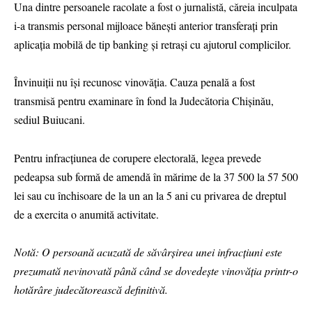
Una dintre persoanele racolate a fost o jurnalistă, căreia inculpata
i-a transmis personal mijloace bănești anterior transferați prin
aplicația mobilă de tip banking și retrași cu ajutorul complicilor.
Învinuiții nu își recunosc vinovăția. Cauza penală a fost
transmisă pentru examinare în fond la Judecătoria Chișinău,
sediul Buiucani.
Pentru infracțiunea de corupere electorală, legea prevede
pedeapsa sub formă de amendă în mărime de la 37 500 la 57 500
lei sau cu închisoare de la un an la 5 ani cu privarea de dreptul
de a exercita o anumită activitate.
Notă: O persoană acuzată de săvârșirea unei infracțiuni este
prezumată nevinovată până când se dovedește vinovăția printr-o
hotărâre judecătorească definitivă.