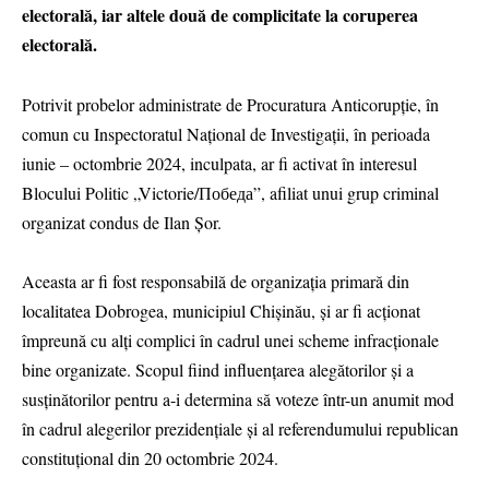
electorală, iar altele două de complicitate la coruperea
electorală.
Potrivit probelor administrate de Procuratura Anticorupție, în
comun cu Inspectoratul Național de Investigații, în perioada
iunie – octombrie 2024, inculpata, ar fi activat în interesul
Blocului Politic „Victorie/Победа”, afiliat unui grup criminal
organizat condus de Ilan Șor.
Aceasta ar fi fost responsabilă de organizația primară din
localitatea Dobrogea, municipiul Chișinău, și ar fi acționat
împreună cu alți complici în cadrul unei scheme infracționale
bine organizate. Scopul fiind influențarea alegătorilor și a
susținătorilor pentru a-i determina să voteze într-un anumit mod
în cadrul alegerilor prezidențiale și al referendumului republican
constituțional din 20 octombrie 2024.