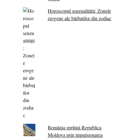
Horoscopul senzualității: Zonele
erogene ale bărbaților din zodiac
România sprijină Republica
Moldova prin impulsionarea