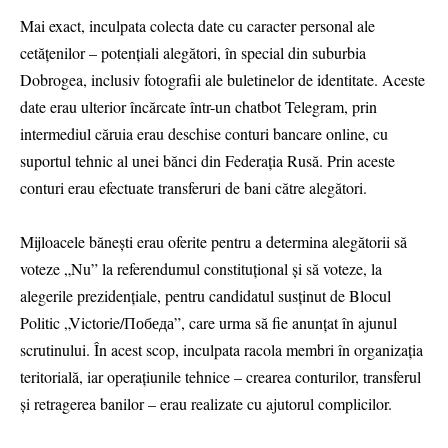
Mai exact, inculpata colecta date cu caracter personal ale
cetățenilor – potențiali alegători, în special din suburbia
Dobrogea, inclusiv fotografii ale buletinelor de identitate. Aceste
date erau ulterior încărcate într-un chatbot Telegram, prin
intermediul căruia erau deschise conturi bancare online, cu
suportul tehnic al unei bănci din Federația Rusă. Prin aceste
conturi erau efectuate transferuri de bani către alegători.
Mijloacele bănești erau oferite pentru a determina alegătorii să
voteze „Nu” la referendumul constituțional și să voteze, la
alegerile prezidențiale, pentru candidatul susținut de Blocul
Politic „Victorie/Победа”, care urma să fie anunțat în ajunul
scrutinului. În acest scop, inculpata racola membri în organizația
teritorială, iar operațiunile tehnice – crearea conturilor, transferul
și retragerea banilor – erau realizate cu ajutorul complicilor.