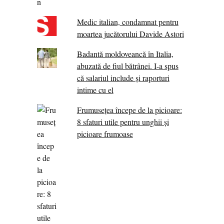
Medic italian, condamnat pentru
moartea jucătorului Davide Astori
Badantă moldoveancă în Italia,
abuzată de fiul bătrânei. I-a spus
că salariul include și raporturi
intime cu el
Frumusețea începe de la picioare:
8 sfaturi utile pentru unghii și
picioare frumoase