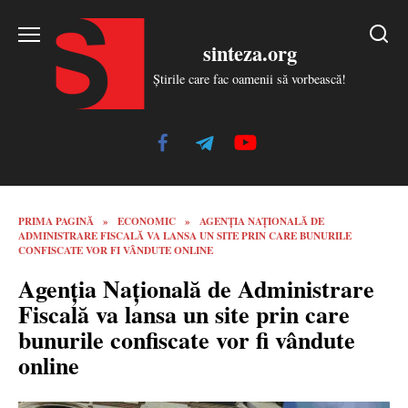
Skip
to
sinteza.org
content
Știrile care fac oamenii să vorbească!
PRIMA PAGINĂ
»
ECONOMIC
»
AGENȚIA NAȚIONALĂ DE
ADMINISTRARE FISCALĂ VA LANSA UN SITE PRIN CARE BUNURILE
CONFISCATE VOR FI VÂNDUTE ONLINE
Agenția Națională de Administrare
Fiscală va lansa un site prin care
bunurile confiscate vor fi vândute
online