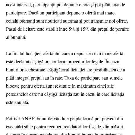
acest interval, participanții pot depune oferte și pot plăti taxa de
participare. Dacă un participant depune o ofertă mai mare,
ceilalți ofertanți sunt notificați automat și pot transmite noi oferte.
Pasul de licitare este stabilit între 5% și 15% din prețul de pornire
al bunului.
La finalul licitației, ofertantul care a depus cea mai mare ofertă
este declarat câștigător, conform procedurilor legale. În cazul
bunurilor sechestrate, câștigătorul licitației are posibilitatea de a
plăti integral prețul sau în rate. Taxa de participare sau sumele
blocate pentru ofertă sunt restituite în maximum cinci zile
persoanelor care nu câștigă licitația sau în cazul în care licitația
este anulată.
Potrivit ANAF, bunurile vândute pe platformă pot proveni din
executări silite pentru recuperarea datoriilor fiscale, din măsuri
dispuse în dosare penale sau din bunuri intrate în proprietatea