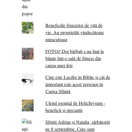
Beneficiile frunzelor de viță de
vie. Au proprietăţi vindecătoare
miraculoase
FOTO// Doi bărbați s-au luat la
bătaie într-o sală de fitness din
cauza unei fete
Cine este Lucifer în Biblie și cât de
important este acest personaj în
Cartea Sfântă
Uleiul esențial de Helichrysum -
beneficii și precauții
Sfinții Adrian și Natalia, sărbătoriți
pe 8 septembrie. Cine sunt