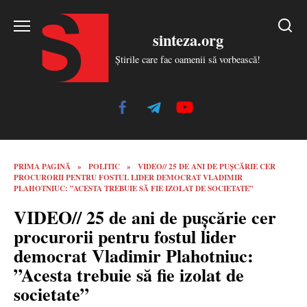
Skip
to
sinteza.org
content
Știrile care fac oamenii să vorbească!
PRIMA PAGINĂ
»
POLITIC
»
VIDEO// 25 DE ANI DE PUȘCĂRIE CER
PROCURORII PENTRU FOSTUL LIDER DEMOCRAT VLADIMIR
PLAHOTNIUC: ”ACESTA TREBUIE SĂ FIE IZOLAT DE SOCIETATE”
VIDEO// 25 de ani de pușcărie cer
procurorii pentru fostul lider
democrat Vladimir Plahotniuc:
”Acesta trebuie să fie izolat de
societate”