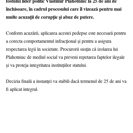
fostului lider politic Vladimir Plahotniuc la 25 de ani de
închisoare, în cadrul procesului care îl vizează pentru mai
multe acuzații de corupție și abuz de putere.
Conform acuzării, aplicarea acestei pedepse este necesară pentru
a corecta comportamentul infracțional și pentru a asigura
respectarea legii în societate. Procurorii susțin că izolarea lui
Plahotniuc de mediul social va preveni repetarea faptelor ilegale
și va proteja integritatea instituțiilor statului.
Decizia finală a instanței va stabili dacă termenul de 25 de ani va
fi aplicat integral.