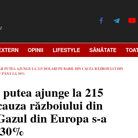
ă!
EXTERN
OPINII
LIFESTYLE
SĂNĂTATE
TOA
R PUTEA AJUNGE LA 215 DOLARI PE BARIL DIN CAUZA RĂZBOIULUI DIN
U PÂNĂ LA 30%
r putea ajunge la 215
 cauza războiului din
 Gazul din Europa s-a
a 30%