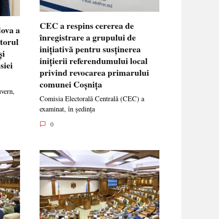
CEC a respins cererea de
dova a
înregistrare a grupului de
ctorul
inițiativă pentru susținerea
și
inițierii referendumului local
siei
privind revocarea primarului
comunei Coșnița
uvern,
Comisia Electorală Centrală (CEC) a
examinat, în ședința
0