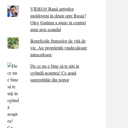
VIDEO// Banii artiștilor
moldoveni în drum spre Rusia?
Oleg Gutium a ajuns în centrul
unui nou scandal
Beneficiile frunzelor de viță de
vie. Au proprietăţi vindecătoare
miraculoase
De ce nu e bine să te uiți în
oglindă noaptea! Ce arată
superstițiile din popor