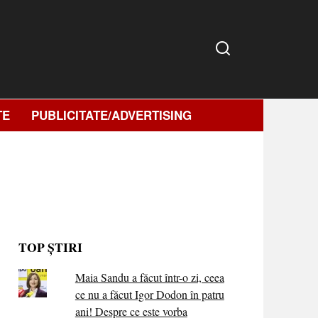
TE
PUBLICITATE/ADVERTISING
TOP ȘTIRI
Maia Sandu a făcut într-o zi, ceea
ce nu a făcut Igor Dodon în patru
ani! Despre ce este vorba