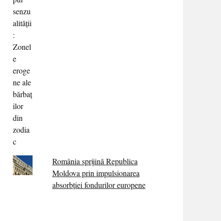
România sprijină Republica
Moldova prin impulsionarea
absorbției fondurilor europene