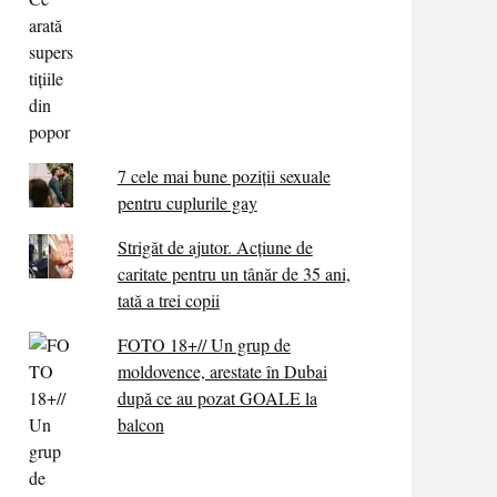
7 cele mai bune poziții sexuale
pentru cuplurile gay
Strigăt de ajutor. Acțiune de
caritate pentru un tânăr de 35 ani,
tată a trei copii
FOTO 18+// Un grup de
moldovence, arestate în Dubai
după ce au pozat GOALE la
balcon