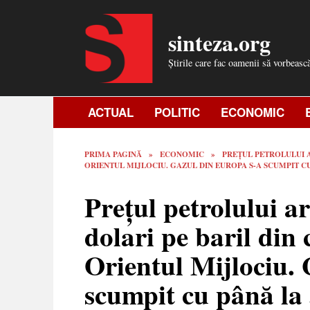
Skip
to
sinteza.org
content
Știrile care fac oamenii să vorbeasc
ACTUAL
POLITIC
ECONOMIC
PRIMA PAGINĂ
»
ECONOMIC
»
PREȚUL PETROLULUI A
ORIENTUL MIJLOCIU. GAZUL DIN EUROPA S-A SCUMPIT C
Prețul petrolului a
dolari pe baril din
Orientul Mijlociu.
scumpit cu până l