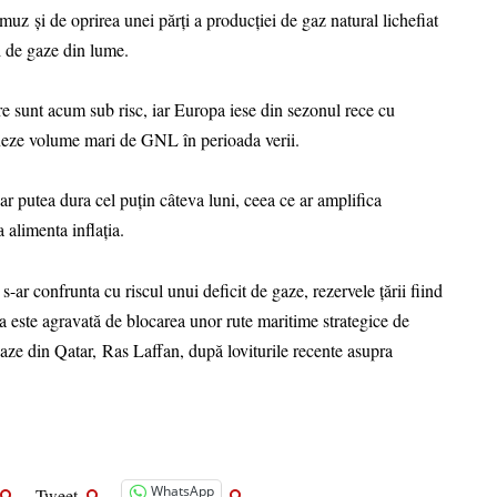
z și de oprirea unei părți a producției de gaz natural lichefiat
i de gaze din lume.
mare sunt acum sub risc, iar Europa iese din sezonul rece cu
ioneze volume mari de GNL în perioada verii.
ar putea dura cel puțin câteva luni, ceea ce ar amplifica
 alimenta inflația.
s-ar confrunta cu riscul unui deficit de gaze, rezervele țării fiind
a este agravată de blocarea unor rute maritime strategice de
aze din Qatar, Ras Laffan, după loviturile recente asupra
WhatsApp
Tweet