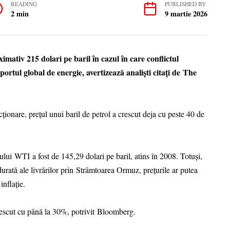
READING
PUBLISHED BY
2 min
9 martie 2026
imativ 215 dolari pe baril în cazul în care conflictul
ortul global de energie, avertizează analiști citați de The
acționare, prețul unui baril de petrol a crescut deja cu peste 40 de
lului WTI a fost de 145,29 dolari pe baril, atins în 2008. Totuși,
 durată ale livrărilor prin Strâmtoarea Ormuz, prețurile ar putea
inflație.
crescut cu până la 30%, potrivit Bloomberg.