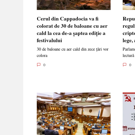
Cerul din Cappadocia va fi
Repu
colorat de 30 de baloane cu aer
regul
cald la cea de-a șaptea ediție a
cript
festivalului
lege,
30 de baloane cu aer cald din zece țări vor
Parlame
colora
lectură
0
0