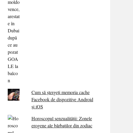
Cum să ștergeți memoria cache
Facebook de dispozitive Android
și iOS
Horoscopul senzualității: Zonele
erogene ale bărbaților din zodiac