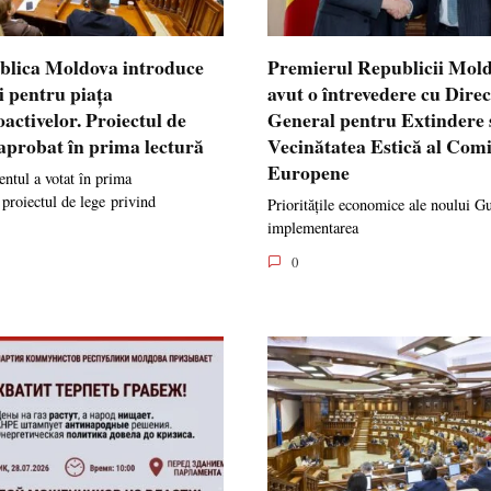
blica Moldova introduce
Premierul Republicii Mol
i pentru piața
avut o întrevedere cu Dire
oactivelor. Proiectul de
General pentru Extindere 
 aprobat în prima lectură
Vecinătatea Estică al Comi
Europene
ntul a votat în prima
 proiectul de lege privind
Prioritățile economice ale noului G
implementarea
0