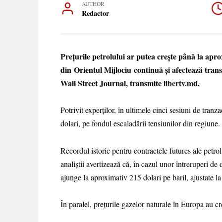
AUTHOR
Redactor
Prețurile petrolului ar putea crește până la aprox
din Orientul Mijlociu continuă și afectează transp
Wall Street Journal, transmite
libertv.md.
Potrivit experților, în ultimele cinci sesiuni de tranz
dolari, pe fondul escaladării tensiunilor din regiune.
Recordul istoric pentru contractele futures ale petro
analiștii avertizează că, în cazul unor întreruperi de
ajunge la aproximativ 215 dolari pe baril, ajustate la 
În paralel, prețurile gazelor naturale în Europa au 