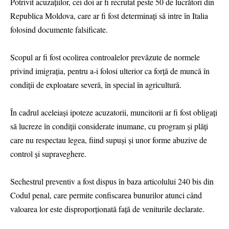
Potrivit acuzațiilor, cei doi ar fi recrutat peste 50 de lucrători din
Republica Moldova, care ar fi fost determinați să intre în Italia
folosind documente falsificate.
Scopul ar fi fost ocolirea controalelor prevăzute de normele
privind imigrația, pentru a-i folosi ulterior ca forță de muncă în
condiții de exploatare severă, în special în agricultură.
În cadrul aceleiași ipoteze acuzatorii, muncitorii ar fi fost obligați
să lucreze în condiții considerate inumane, cu program și plăți
care nu respectau legea, fiind supuși și unor forme abuzive de
control și supraveghere.
Sechestrul preventiv a fost dispus în baza articolului 240 bis din
Codul penal, care permite confiscarea bunurilor atunci când
valoarea lor este disproporționată față de veniturile declarate.