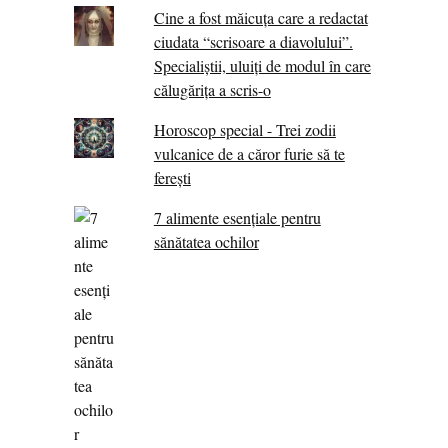
Cine a fost măicuţa care a redactat
ciudata “scrisoare a diavolului”.
Specialiştii, uluiţi de modul în care
călugărița a scris-o
Horoscop special - Trei zodii
vulcanice de a căror furie să te
ferești
7 alimente esenţiale pentru
sănătatea ochilor