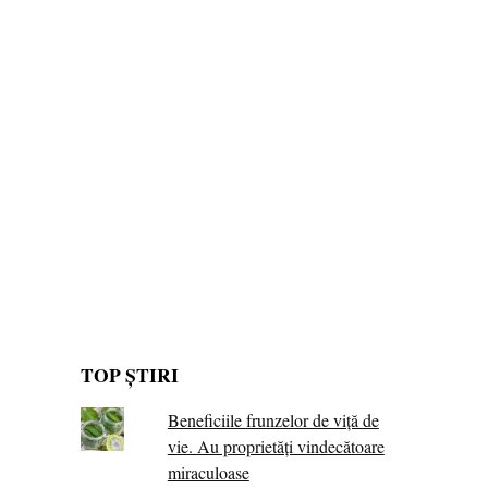
TOP ȘTIRI
Beneficiile frunzelor de viță de
vie. Au proprietăţi vindecătoare
miraculoase