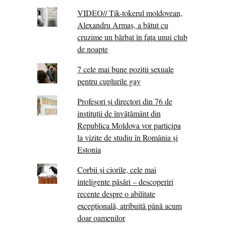
VIDEO// Tik-tokerul moldovean,
Alexandru Armaș, a bătut cu
cruzime un bărbat în fața unui club
de noapte
7 cele mai bune poziții sexuale
pentru cuplurile gay
Profesori și directori din 76 de
instituții de învățământ din
Republica Moldova vor participa
la vizite de studiu în România și
Estonia
Corbii şi ciorile, cele mai
inteligente păsări – descoperiri
recente despre o abilitate
excepţională, atribuită până acum
doar oamenilor