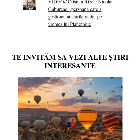
VIDEO// Cristian Rizea: Nicolai
Gabureac - persoana care a
gestionat atacurile raider pe
vremea lui Plahotniuc
TE INVITĂM SĂ VEZI ALTE ȘTIRI
INTERESANTE