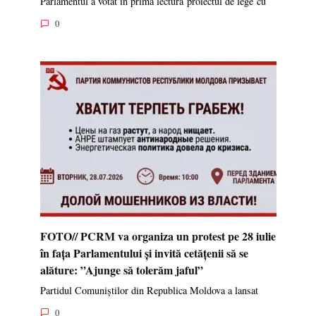
Parlamentul a votat în prima lectură proiectul de lege cu
0
FOTO// PCRM va organiza un protest pe 28 iulie
în fața Parlamentului și invită cetățenii să se
alăture: ”Ajunge să tolerăm jaful”
Partidul Comuniștilor din Republica Moldova a lansat
0