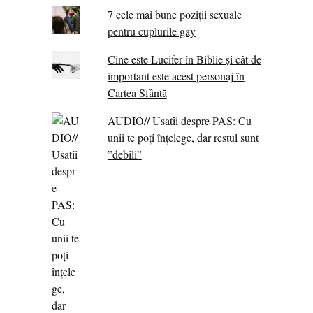
7 cele mai bune poziții sexuale
pentru cuplurile gay
Cine este Lucifer în Biblie și cât de
important este acest personaj în
Cartea Sfântă
AUDIO// Usatîi despre PAS: Cu
unii te poți înțelege, dar restul sunt
”debili”