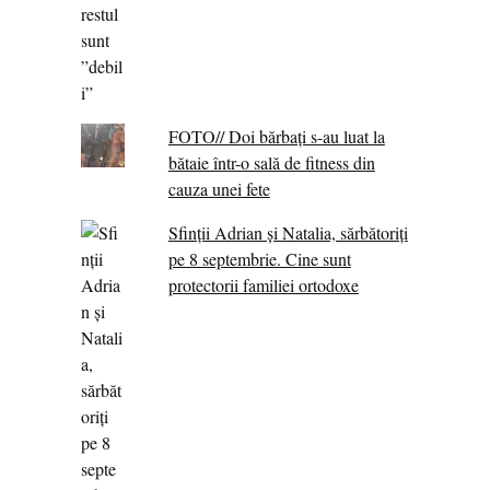
FOTO// Doi bărbați s-au luat la
bătaie într-o sală de fitness din
cauza unei fete
Sfinții Adrian și Natalia, sărbătoriți
pe 8 septembrie. Cine sunt
protectorii familiei ortodoxe