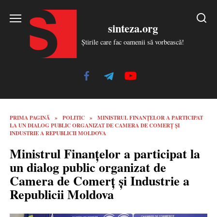
Skip
to
sinteza.org
content
Știrile care fac oamenii să vorbească!
PRIMA PAGINĂ
»
POLITIC
»
MINISTRUL FINANȚELOR A PARTICIPAT
LA UN DIALOG PUBLIC ORGANIZAT DE CAMERA DE COMERȚ ȘI
INDUSTRIE A REPUBLICII MOLDOVA
Ministrul Finanțelor a participat la
un dialog public organizat de
Camera de Comerț și Industrie a
Republicii Moldova