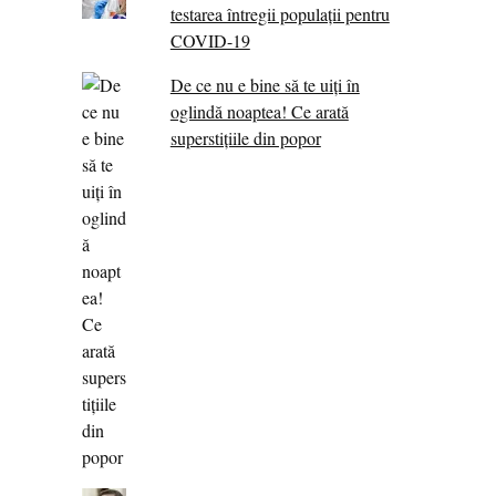
testarea întregii populații pentru
COVID-19
De ce nu e bine să te uiți în
oglindă noaptea! Ce arată
superstițiile din popor