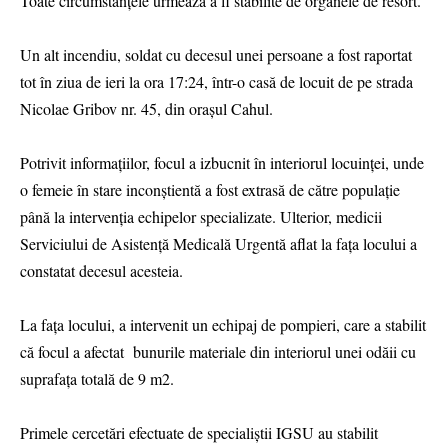
Toate circumstanțele urmează a fi stabilite de organele de resort.
Un alt incendiu, soldat cu decesul unei persoane a fost raportat
tot în ziua de ieri la ora 17:24, într-o casă de locuit de pe strada
Nicolae Gribov nr. 45, din orașul Cahul.
Potrivit informațiilor, focul a izbucnit în interiorul locuinței, unde
o femeie în stare inconștientă a fost extrasă de către populație
până la intervenția echipelor specializate. Ulterior, medicii
Serviciului de Asistență Medicală Urgentă aflat la fața locului a
constatat decesul acesteia.
La fața locului, a intervenit un echipaj de pompieri, care a stabilit
că focul a afectat bunurile materiale din interiorul unei odăii cu
suprafața totală de 9 m2.
Primele cercetări efectuate de specialiștii IGSU au stabilit