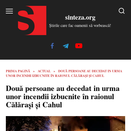
Skip
to
sinteza.org
content
Știrile care fac oamenii să vorbească!
PRIMA PAGINĂ
»
ACTUAL
»
DOUĂ PERSOANE AU DECEDAT IN URMA
UNOR INCENDII IZBUCNITE ÎN RAIONUL CĂLĂRAȘI ȘI CAHUL
Două persoane au decedat in urma
unor incendii izbucnite în raionul
Călărași și Cahul