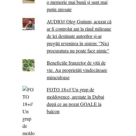
o memorie mai bună și sunt mai
puțin stresate
AUDIO// Oleg Gutium, acuzat că
ar fi controlat ani la rând milioane
de lei destinate autorilor și-ar
pregăti revenirea în sistem: ”Nici
procuratura nu poate face nimic”
Beneficiile frunzelor de viță de
vie. Au proprietăţi vindecătoare
miraculoase
FOTO 18+// Un grup de
moldovence, arestate în Dubai
după ce au pozat GOALE la
balcon