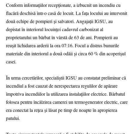
Conform informațiilor recepționate, a izbucnit un incendiu cu
flacără deschisă într-o casă de locuit. La fața locului au intervenit
două echipe de pompieri și salvatori. Angajații IGSU, au
depistat în interiorul locuinței cadavrul carbonizat al
proprietarului un bărbat în vârstă de 63 de ani. Pompierii au
reușit lichidarea arderii la ora 07:16. Focul a distrus bunurile
materiale din interiorul a două odăii și circa 60 % din acoperișul
casei.
În urma cercetărilor, specialiștii IGSU au constatat preliminar că
incendiul a fost cauzat de nerespectarea regulilor de apărare
împotriva incendiilor la utilizarea instalațiilor electrice. Bărbatul
folosea pentru încălzirea camerei un termogenerator electric, care
era conectat la rețea și lăsat pe timp de noapte în apropierea
patului.