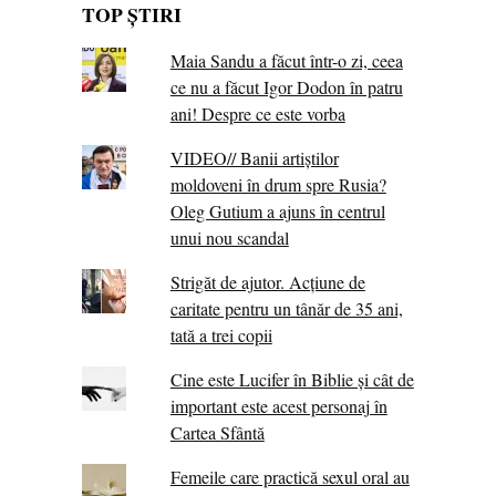
TOP ȘTIRI
Maia Sandu a făcut într-o zi, ceea
ce nu a făcut Igor Dodon în patru
ani! Despre ce este vorba
VIDEO// Banii artiștilor
moldoveni în drum spre Rusia?
Oleg Gutium a ajuns în centrul
unui nou scandal
Strigăt de ajutor. Acțiune de
caritate pentru un tânăr de 35 ani,
tată a trei copii
Cine este Lucifer în Biblie și cât de
important este acest personaj în
Cartea Sfântă
Femeile care practică sexul oral au