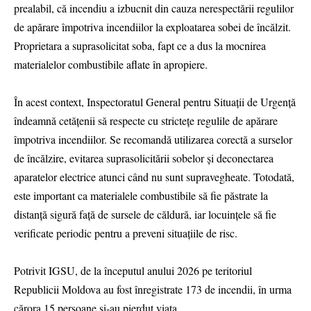
prealabil, că incendiu a izbucnit din cauza nerespectării regulilor
de apărare împotriva incendiilor la exploatarea sobei de încălzit.
Proprietara a suprasolicitat soba, fapt ce a dus la mocnirea
materialelor combustibile aflate în apropiere.
În acest context, Inspectoratul General pentru Situații de Urgență
îndeamnă cetățenii să respecte cu strictețe regulile de apărare
împotriva incendiilor. Se recomandă utilizarea corectă a surselor
de încălzire, evitarea suprasolicitării sobelor și deconectarea
aparatelor electrice atunci când nu sunt supravegheate. Totodată,
este important ca materialele combustibile să fie păstrate la
distanță sigură față de sursele de căldură, iar locuințele să fie
verificate periodic pentru a preveni situațiile de risc.
Potrivit IGSU, de la începutul anului 2026 pe teritoriul
Republicii Moldova au fost înregistrate 173 de incendii, în urma
cărora 15 persoane și-au pierdut viața.