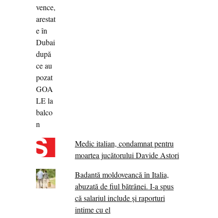
Medic italian, condamnat pentru
moartea jucătorului Davide Astori
Badantă moldoveancă în Italia,
abuzată de fiul bătrânei. I-a spus
că salariul include și raporturi
intime cu el