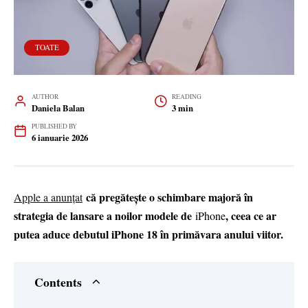
TOATE
AUTHOR
READING
Daniela Balan
3 min
PUBLISHED BY
6 ianuarie 2026
că pregătește o schimbare majoră în
Apple a anunțat
strategia de lansare a noilor modele de
, ceea ce ar
iPhone
putea aduce debutul iPhone 18 în primăvara anului viitor.
Contents