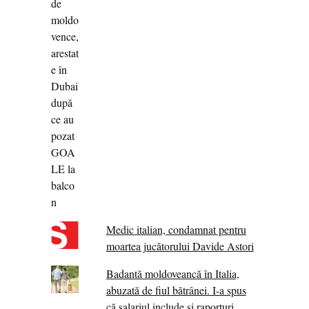
Medic italian, condamnat pentru
moartea jucătorului Davide Astori
Badantă moldoveancă în Italia,
abuzată de fiul bătrânei. I-a spus
că salariul include și raporturi