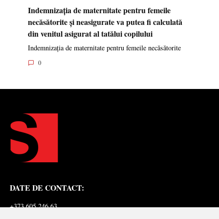
Indemnizația de maternitate pentru femeile
necăsătorite și neasigurate va putea fi calculată
din venitul asigurat al tatălui copilului
Indemnizația de maternitate pentru femeile necăsătorite
0
DATE DE CONTACT:
+373 605 246 63
redactia@sinteza.org