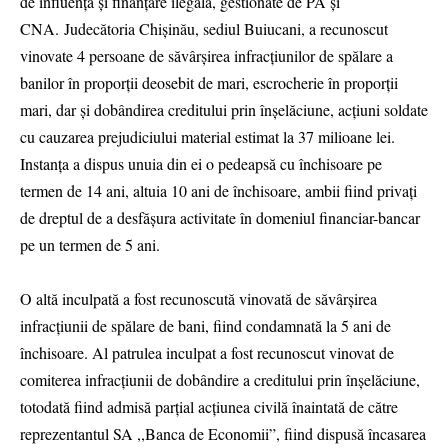
de influență și finanțare ilegală, gestionate de PA și
CNA. Judecătoria Chișinău, sediul Buiucani, a recunoscut
vinovate 4 persoane de săvârșirea infracțiunilor de spălare a
banilor în proporții deosebit de mari, escrocherie în proporții
mari, dar și dobândirea creditului prin înșelăciune, acțiuni soldate
cu cauzarea prejudiciului material estimat la 37 milioane lei.
Instanța a dispus unuia din ei o pedeapsă cu închisoare pe
termen de 14 ani, altuia 10 ani de închisoare, ambii fiind privați
de dreptul de a desfășura activitate în domeniul financiar-bancar
pe un termen de 5 ani.
O altă inculpată a fost recunoscută vinovată de săvârșirea
infracțiunii de spălare de bani, fiind condamnată la 5 ani de
închisoare. Al patrulea inculpat a fost recunoscut vinovat de
comiterea infracțiunii de dobândire a creditului prin înșelăciune,
totodată fiind admisă parțial acțiunea civilă înaintată de către
reprezentantul SA ,,Banca de Economii”, fiind dispusă încasarea