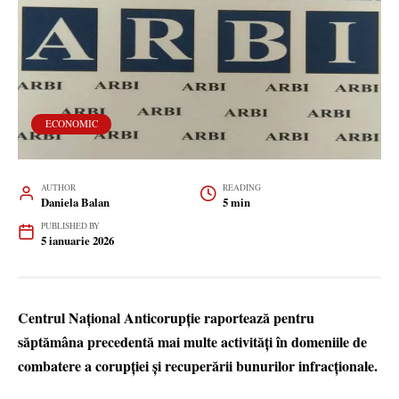
ECONOMIC
AUTHOR
READING
Daniela Balan
5 min
PUBLISHED BY
5 ianuarie 2026
Centrul Național Anticorupție raportează pentru
săptămâna precedentă mai multe activități în domeniile de
combatere a corupției și recuperării bunurilor infracționale.