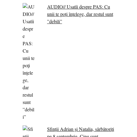
AUDIO// Usatîi despre PAS: Cu
unii te poți înțelege, dar restul sunt
”debili”
Sfinții Adrian și Natalia, sărbătoriți
pe 8 septembrie. Cine sunt