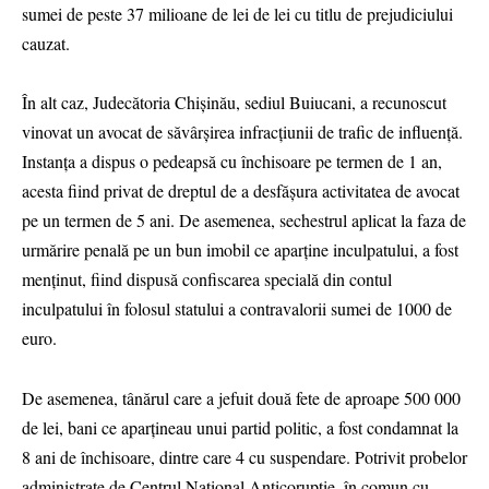
sumei de peste 37 milioane de lei de lei cu titlu de prejudiciului
cauzat.
În alt caz, Judecătoria Chișinău, sediul Buiucani, a recunoscut
vinovat un avocat de săvârșirea infracțiunii de trafic de influență.
Instanța a dispus o pedeapsă cu închisoare pe termen de 1 an,
acesta fiind privat de dreptul de a desfășura activitatea de avocat
pe un termen de 5 ani. De asemenea, sechestrul aplicat la faza de
urmărire penală pe un bun imobil ce aparține inculpatului, a fost
menținut, fiind dispusă confiscarea specială din contul
inculpatului în folosul statului a contravalorii sumei de 1000 de
euro.
De asemenea, tânărul care a jefuit două fete de aproape 500 000
de lei, bani ce aparțineau unui partid politic, a fost condamnat la
8 ani de închisoare, dintre care 4 cu suspendare. Potrivit probelor
administrate de Centrul Național Anticorupție, în comun cu