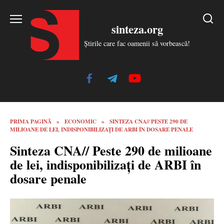
Skip
to
sinteza.org
content
Știrile care fac oamenii să vorbească!
PRIMA PAGINĂ
»
ECONOMIC
»
SINTEZA CNA// PESTE 290 DE
MILIOANE DE LEI, INDISPONIBILIZAȚI DE ARBI ÎN DOSARE PENALE
Sinteza CNA// Peste 290 de milioane
de lei, indisponibilizați de ARBI în
dosare penale