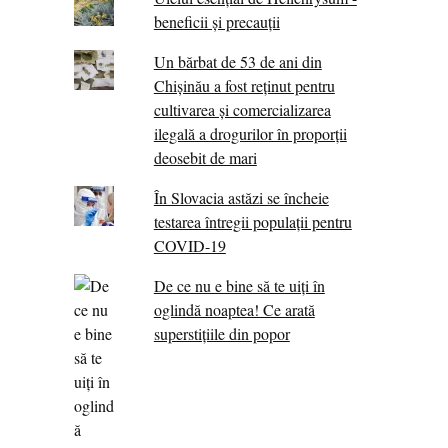
beneficii și precauții
Un bărbat de 53 de ani din
Chișinău a fost reținut pentru
cultivarea și comercializarea
ilegală a drogurilor în proporții
deosebit de mari
În Slovacia astăzi se încheie
testarea întregii populații pentru
COVID-19
De ce nu e bine să te uiți în
oglindă noaptea! Ce arată
superstițiile din popor