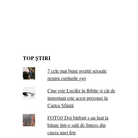
TOP ȘTIRI
7 cele mai bune poziții sexuale
pentru cuplurile gay
Cine este Lucifer în Biblie și cât de
important este acest personaj în
Cartea Sfântă
FOTO// Doi bărbați s-au luat la
bătaie într-o sală de fitness din
cauza unei fete