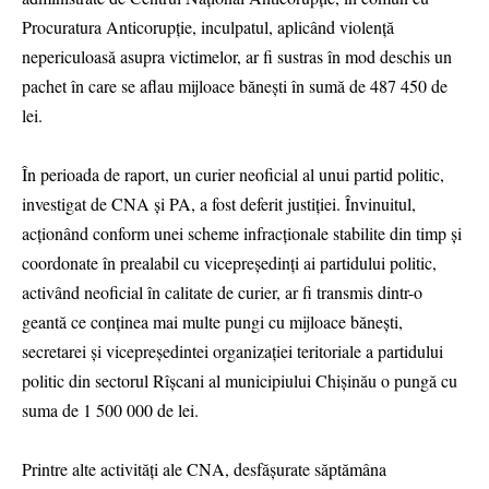
Procuratura Anticorupție, inculpatul, aplicând violență
nepericuloasă asupra victimelor, ar fi sustras în mod deschis un
pachet în care se aflau mijloace bănești în sumă de 487 450 de
lei.
În perioada de raport, un curier neoficial al unui partid politic,
investigat de CNA și PA, a fost deferit justiției. Învinuitul,
acționând conform unei scheme infracționale stabilite din timp și
coordonate în prealabil cu vicepreședinți ai partidului politic,
activând neoficial în calitate de curier, ar fi transmis dintr-o
geantă ce conținea mai multe pungi cu mijloace bănești,
secretarei și vicepreședintei organizației teritoriale a partidului
politic din sectorul Rîșcani al municipiului Chișinău o pungă cu
suma de 1 500 000 de lei.
Printre alte activități ale CNA, desfășurate săptămâna