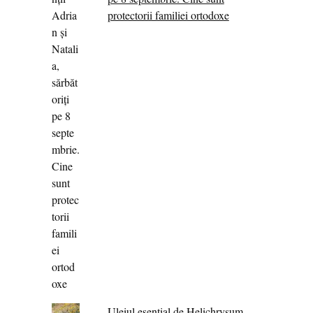
protectorii familiei ortodoxe
Uleiul esențial de Helichrysum -