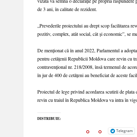
vizată va semna o declarație pe propria răspundere p
de 3 ani, în calitate de rezident.
„Prevederile proiectului au drept scop facilitarea rev
pozitiv, complex, atât social, cât și economic”, se
De menționat că în anul 2022, Parlamentul a adoptat 
pentru cetățenii Republicii Moldova care revin cu t
contravențional nr. 218/2008, însă termenul de acord
în jur de 400 de cetățeni au beneficiat de aceste facili
Proiectul de lege privind acordarea scutirii de plata
revin cu traiul în Republica Moldova va intra în vig
DISTRIBUIE:
Telegram