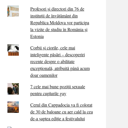
Profesori și directori din 76 de
instituții de învățământ din
Republica Moldova vor participa
la vizite de studiu în România și
Estonia
Corbii şi ciorile, cele mai
inteligente păsări – descoperiri
recente despre o abilitate
excepţională, atribuită până acum
doar oamenilor
7 cele mai bune poziții sexuale
pentru cuplurile gay
Cerul din Cappadocia va fi colorat
de 30 de baloane cu aer cald la cea
de-a șaptea ediție a festivalului