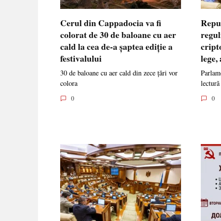
Cerul din Cappadocia va fi
Repu
colorat de 30 de baloane cu aer
regul
cald la cea de-a șaptea ediție a
cript
festivalului
lege,
30 de baloane cu aer cald din zece țări vor
Parlame
colora
lectură
0
0