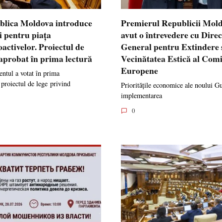
blica Moldova introduce
Premierul Republicii Mol
i pentru piața
avut o întrevedere cu Dire
oactivelor. Proiectul de
General pentru Extindere 
 aprobat în prima lectură
Vecinătatea Estică al Comi
Europene
ntul a votat în prima
 proiectul de lege privind
Prioritățile economice ale noului G
implementarea
0