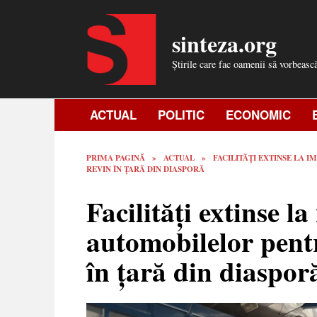
Skip
to
sinteza.org
content
Știrile care fac oamenii să vorbeasc
ACTUAL
POLITIC
ECONOMIC
PRIMA PAGINĂ
»
ACTUAL
»
FACILITĂȚI EXTINSE LA
REVIN ÎN ȚARĂ DIN DIASPORĂ
Facilități extinse l
automobilelor pent
în țară din diaspor