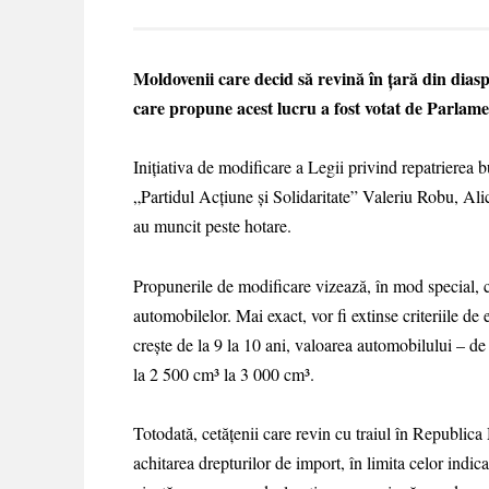
Moldovenii care decid să revină în țară din diaspo
care propune acest lucru a fost votat de Parlame
Inițiativa de modificare a Legii privind repatrierea 
„Partidul Acțiune și Solidaritate” Valeriu Robu, Ali
au muncit peste hotare.
Propunerile de modificare vizează, în mod special, co
automobilelor. Mai exact, vor fi extinse criteriile de 
crește de la 9 la 10 ani, valoarea automobilului – de
la 2 500 cm³ la 3 000 cm³.
Totodată, cetățenii care revin cu traiul în Republica
achitarea drepturilor de import, în limita celor ind