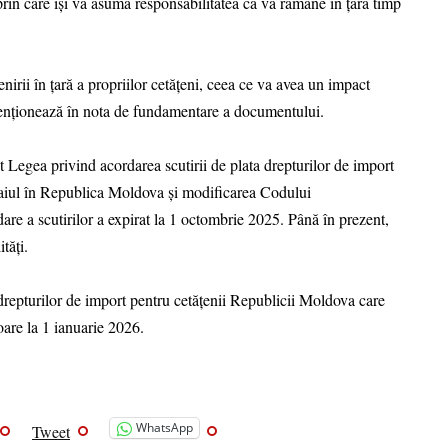
rin care își va asuma responsabilitatea că va rămâne în țară timp
enirii în țară a propriilor cetățeni, ceea ce va avea un impact
 menționează în nota de fundamentare a documentului.
Legea privind acordarea scutirii de plata drepturilor de import
raiul în Republica Moldova și modificarea Codului
are a scutirilor a expirat la 1 octombrie 2025. Până în prezent,
tăți.
 drepturilor de import pentru cetățenii Republicii Moldova care
oare la 1 ianuarie 2026.
WhatsApp
Tweet