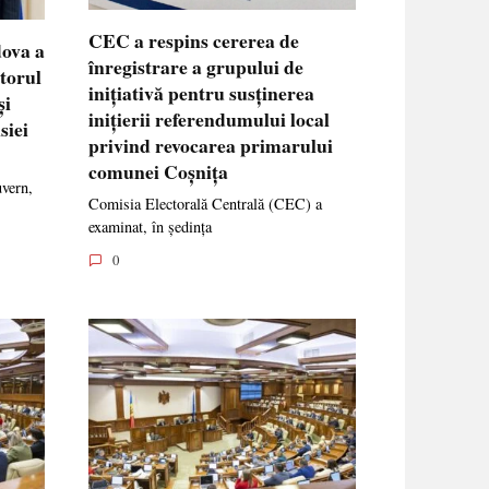
CEC a respins cererea de
dova a
înregistrare a grupului de
ctorul
inițiativă pentru susținerea
și
inițierii referendumului local
siei
privind revocarea primarului
comunei Coșnița
uvern,
Comisia Electorală Centrală (CEC) a
examinat, în ședința
0