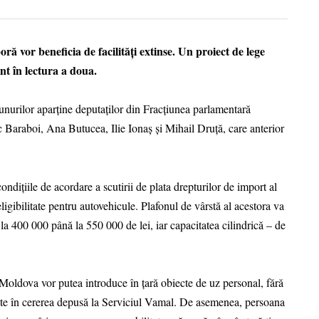
ră vor beneficia de facilități extinse. Un proiect de lege
nt în lectura a doua.
bunurilor aparține deputaților din Fracțiunea parlamentară
c Baraboi, Ana Butucea, Ilie Ionaș și Mihail Druță, care anterior
ndițiile de acordare a scutirii de plata drepturilor de import al
eligibilitate pentru autovehicule. Plafonul de vârstă al acestora va
 la 400 000 până la 550 000 de lei, iar capacitatea cilindrică – de
 Moldova vor putea introduce în țară obiecte de uz personal, fără
icate în cererea depusă la Serviciul Vamal. De asemenea, persoana