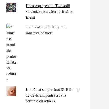
Horoscop special - Trei zodii
vulcanice de a căror furie să te
ferești
7 alimente esenţiale pentru
sănătatea ochilor
Un bărbat s-a prefăcut SURD timp
de 62 de ani pentru a evita
certurile cu soția sa