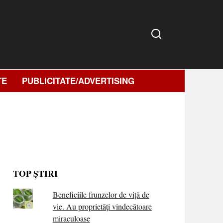
TE
PUBLICITATE/ADVERTISING
TOP ȘTIRI
Beneficiile frunzelor de viță de
vie. Au proprietăţi vindecătoare
miraculoase