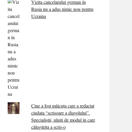
Vizita cancelarului german în
Rusia nu a adus nimic nou pentru
Ucraina
Cine a fost măicuţa care a redactat
ciudata “scrisoare a diavolului”.
Specialiştii, uluiţi de modul în care
călugărița a scris-o