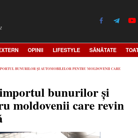
ă!
EXTERN
OPINII
LIFESTYLE
SĂNĂTATE
TOA
 IMPORTUL BUNURILOR ȘI AUTOMOBILELOR PENTRU MOLDOVENII CARE
a importul bunurilor și
ru moldovenii care revin
ă