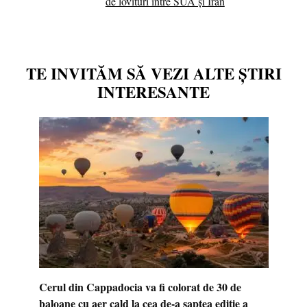
de lovituri între SUA şi Iran
TE INVITĂM SĂ VEZI ALTE ȘTIRI
INTERESANTE
Cerul din Cappadocia va fi colorat de 30 de
baloane cu aer cald la cea de-a șaptea ediție a