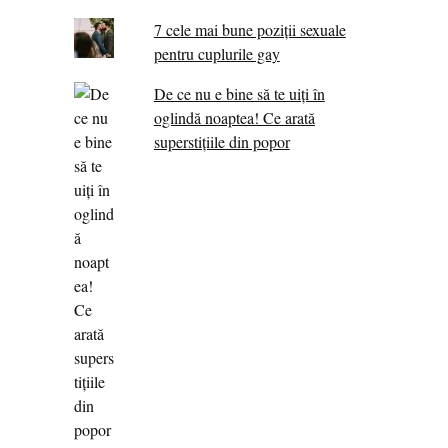
7 cele mai bune poziții sexuale
pentru cuplurile gay
De ce nu e bine să te uiți în
oglindă noaptea! Ce arată
superstițiile din popor