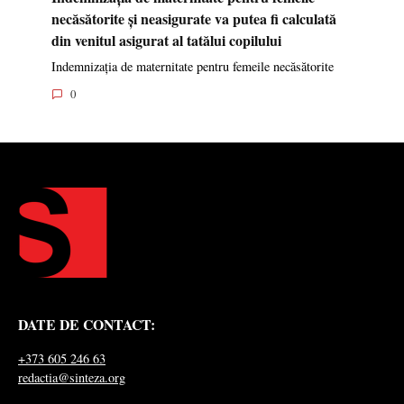
necăsătorite și neasigurate va putea fi calculată
din venitul asigurat al tatălui copilului
Indemnizația de maternitate pentru femeile necăsătorite
0
DATE DE CONTACT:
+373 605 246 63
redactia@sinteza.org