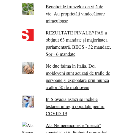
Beneficiile frunzelor de viță de
vie. Au proprietăţi vindecătoare
miraculoase
REZULTATE FINALE// PAS a
obținut 63 mandate și majoritatea
parlamentară. BECS - 32 mandate,
Șor - 6 mandate
Ne duc faima în Italia. Doi
moldoveni sunt acuzați de trafic de
persoane și exploatare prin muncă
a altor 50 de moldoveni
În Slovacia astăzi se încheie
testarea întregii populații pentru
COVID-19
Ala Nemerenco este ”oleacă”
specialist și în limbajul nonverbal.