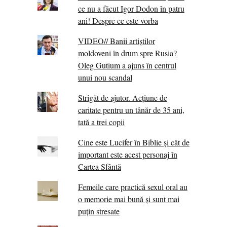
ce nu a făcut Igor Dodon în patru
ani! Despre ce este vorba
VIDEO// Banii artiștilor
moldoveni în drum spre Rusia?
Oleg Gutium a ajuns în centrul
unui nou scandal
Strigăt de ajutor. Acțiune de
caritate pentru un tânăr de 35 ani,
tată a trei copii
Cine este Lucifer în Biblie și cât de
important este acest personaj în
Cartea Sfântă
Femeile care practică sexul oral au
o memorie mai bună și sunt mai
puțin stresate