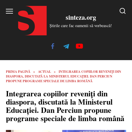
Skip
to
sinteza.org
content
Știrile care fac oamenii să vorbească!
PRIMA PAGINĂ
»
ACTUAL
»
INTEGRAREA COPIILOR REVENIȚI DIN
DIASPORA, DISCUTATĂ LA MINISTERUL EDUCAȚIEI. DAN PERCIUN
PROPUNE PROGRAME SPECIALE DE LIMBA ROMÂNĂ
Integrarea copiilor reveniți din
diaspora, discutată la Ministerul
Educației. Dan Perciun propune
programe speciale de limba română