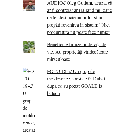
AUDIO// Oleg Gutium, acuzat că
ar fi controlat ani la rând milioane
de lei destinate autorilor și-ar
pregăti revenirea în sistem: ”Nici
procuratura nu poate face nimic”
Beneficiile frunzelor de viță de
vie. Au proprietăţi vindecătoare
miraculoase
FOTO 18+// Un grup de
moldovence, arestate în Dubai
după ce au pozat GOALE la
balcon