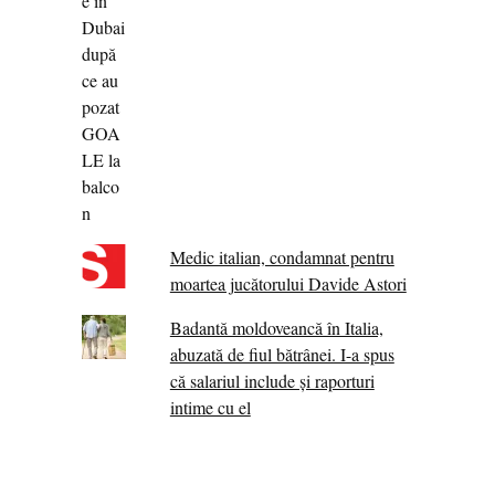
Medic italian, condamnat pentru
moartea jucătorului Davide Astori
Badantă moldoveancă în Italia,
abuzată de fiul bătrânei. I-a spus
că salariul include și raporturi
intime cu el