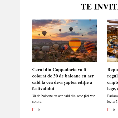
TE INVI
Cerul din Cappadocia va fi
Repu
colorat de 30 de baloane cu aer
regul
cald la cea de-a șaptea ediție a
cript
festivalului
lege,
30 de baloane cu aer cald din zece țări vor
Parlame
colora
lectură
0
0