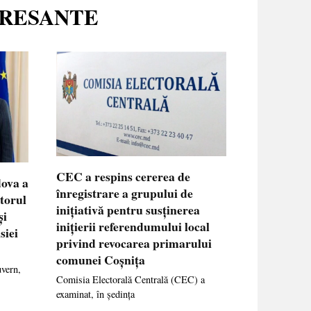
ERESANTE
CEC a respins cererea de
dova a
înregistrare a grupului de
ctorul
inițiativă pentru susținerea
și
inițierii referendumului local
siei
privind revocarea primarului
comunei Coșnița
uvern,
Comisia Electorală Centrală (CEC) a
examinat, în ședința