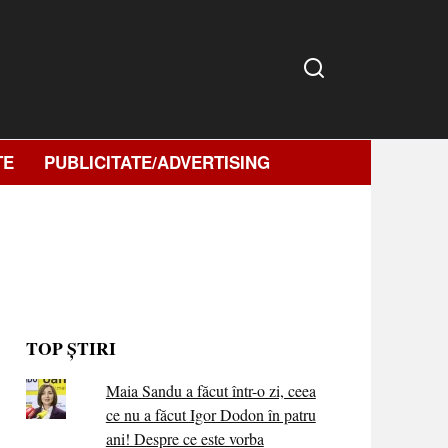
TE
PUBLICITATE/ADVERTISING
TOP ȘTIRI
Maia Sandu a făcut într-o zi, ceea
ce nu a făcut Igor Dodon în patru
ani! Despre ce este vorba