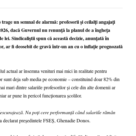
 trage un semnal de alarmă: profesorii și ceilalți angajați
 2026, dacă Guvernul nu renunță la planul de a îngheța
e lei. Sindicaliștii spun că această decizie, anunțată în
or, ar fi deosebit de gravă într-un an cu o inflație prognozată
lul actual ar însemna venituri mai mici în realitate pentru
le lor sunt deja sub media pe economie – constituind doar 82% din
mai mari dintre salariile profesorilor și cele din alte domenii ar
hiar ar pune în pericol funcționarea școlilor.
îi descurajează. Nu poți cere performanță când salariile rămân
 a declarat președintele FSEȘ, Ghenadie Donos.