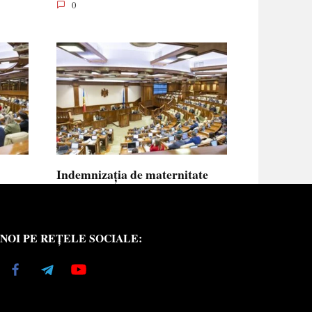
0
Indemnizația de maternitate
UE vor
pentru femeile necăsătorite și
neasigurate va putea fi calculată
din venitul asigurat al tatălui
NOI PE REȚELE SOCIALE:
copilului
e medici
Indemnizația de maternitate pentru femeile
necăsătorite
0