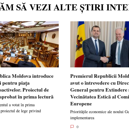
TĂM SĂ VEZI ALTE ȘTIRI INT
blica Moldova introduce
Premierul Republicii Mol
i pentru piața
avut o întrevedere cu Dire
oactivelor. Proiectul de
General pentru Extindere 
 aprobat în prima lectură
Vecinătatea Estică al Comi
Europene
ntul a votat în prima
 proiectul de lege privind
Prioritățile economice ale noului G
implementarea
0