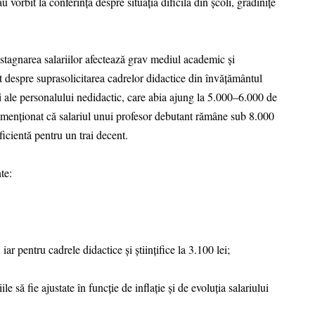
 vorbit la conferință despre situația dificilă din școli, grădinițe
ă stagnarea salariilor afectează grav mediul academic și
 despre suprasolicitarea cadrelor didactice din învățământul
ci ale personalului nedidactic, care abia ajung la 5.000–6.000 de
 menționat că salariul unui profesor debutant rămâne sub 8.000
icientă pentru un trai decent.
te:
 iar pentru cadrele didactice și științifice la 3.100 lei;
să fie ajustate în funcție de inflație și de evoluția salariului