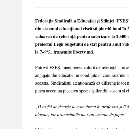
Federația Sindicală a Educației și Științei (FSEȘ)
din sistemul educațional riscă să piardă bani în
valoarea de referință pentru salarizare la 2.500 d
proiectul Legii bugetului de stat pentru anul viit
la 7–9%, transmite
libertv.md.
Potrivit FSEȘ, menținerea valorii de referință la nive
angajații din educație, în condițiile în care salarii
aceasta. Sindicaliștii atenționează că diferențele tot 
putea accentua plecarea specialiștilor din sistem și c
„O astfel de decizie lovește direct în profesori și 
blocate, iar promisiunile nu sunt urmate de fapte”
,