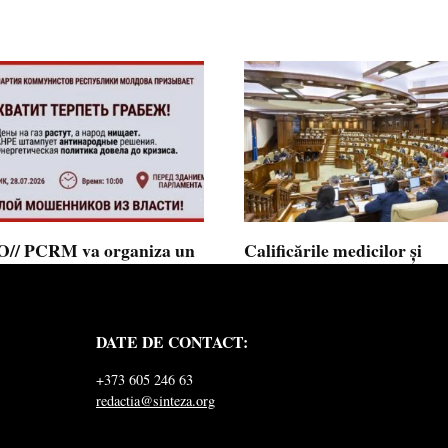
// PCRM va organiza un
Calificările medicilor și
st pe 28 iulie în fața
farmaciștilor obținute în 
mentului și invită cetățenii
putea fi recunoscute în
 alăture: ”Ajunge să
Republica Moldova
DATE DE CONTACT:
ăm jaful”
Calificările profesionale obținute d
și farmaciști
ul Comuniștilor din Republica
+373 605 246 63
a a lansat
redactia@sinteza.org
0