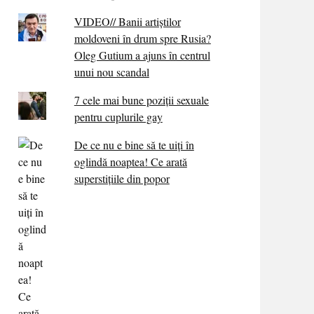
VIDEO// Banii artiștilor
moldoveni în drum spre Rusia?
Oleg Gutium a ajuns în centrul
unui nou scandal
7 cele mai bune poziții sexuale
pentru cuplurile gay
De ce nu e bine să te uiți în
oglindă noaptea! Ce arată
superstițiile din popor