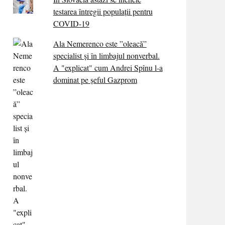
testarea întregii populații pentru
COVID-19
Ala Nemerenco este ”oleacă”
specialist și în limbajul nonverbal.
A "explicat" cum Andrei Spînu l-a
dominat pe șeful Gazprom