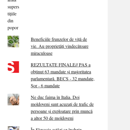
Beneficiile frunzelor de viță de
vie. Au proprietăţi vindecătoare
miraculoase
REZULTATE FINALE// PAS a
obținut 63 mandate și majoritatea
parlamentară. BECS - 32 mandate,
Șor - 6 mandate
Ne duc faima în Italia. Doi
moldoveni sunt acuzați de trafic de
persoane și exploatare prin muncă
a altor 50 de moldoveni
În Slovacia astăzi se încheie