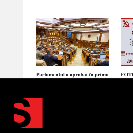
Parlamentul a aprobat în prima
FOTO
lectură noua lege privind
prote
ajutorul de stat, aliniată la
Parla
normele UE
să se
toler
Parlamentul a votat în prima
lectură proiectul de lege cu
Partid
Moldov
0
0