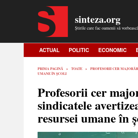
Skip
to
sinteza.org
content
Știrile care fac oamenii să vorbeasc
ACTUAL
POLITIC
ECONOMIC
PRIMA PAGINĂ
»
TOATE
»
PROFESORII CER MAJORĂRI
UMANE ÎN ȘCOLI
Profesorii cer major
sindicatele avertiz
resursei umane în ș