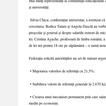
Mai mulți reprezentanți ai comunității educaționale au
și universități:
Silvia Chicu, conferențiar universitar, a avertizat c
cercetarea. Rodica Tataru și Angela Dascăl au vorbit
preșcolar și general și despre salariile extrem de mi
lei. Cristina Agache, profesoară de limba română, a
de lei net pentru 18 ore pe săptămână – o sumă insuf
Federația solicită autorităților un set de măsuri urgen
• Majorarea valorilor de referință cu 21,5%;
• Stabilirea valorii de referință generale la 2.670 lei,
• Crearea unui mecanism permanent prin care salariile 
mediu pe economie.