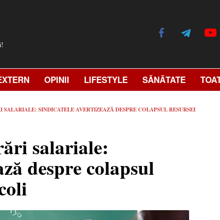
ă!
EXTERN
OPINII
LIFESTYLE
SĂNĂTATE
TOA
 SALARIALE: SINDICATELE AVERTIZEAZĂ DESPRE COLAPSUL RESURSEI
ări salariale:
ează despre colapsul
coli