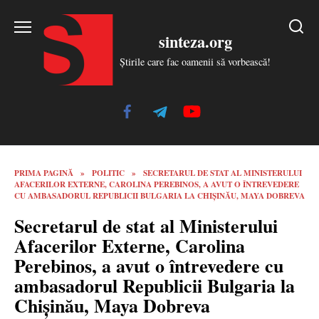
Skip
to
sinteza.org
content
Știrile care fac oamenii să vorbească!
PRIMA PAGINĂ
»
POLITIC
»
SECRETARUL DE STAT AL MINISTERULUI
AFACERILOR EXTERNE, CAROLINA PEREBINOS, A AVUT O ÎNTREVEDERE
CU AMBASADORUL REPUBLICII BULGARIA LA CHIŞINĂU, MAYA DOBREVA
Secretarul de stat al Ministerului
Afacerilor Externe, Carolina
Perebinos, a avut o întrevedere cu
ambasadorul Republicii Bulgaria la
Chişinău, Maya Dobreva