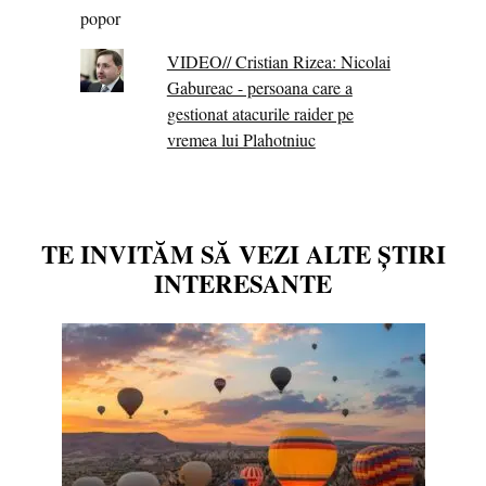
VIDEO// Cristian Rizea: Nicolai
Gabureac - persoana care a
gestionat atacurile raider pe
vremea lui Plahotniuc
TE INVITĂM SĂ VEZI ALTE ȘTIRI
INTERESANTE