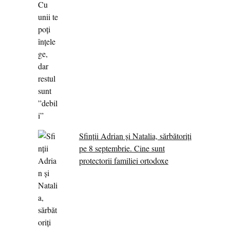
Sfinții Adrian și Natalia, sărbătoriți
pe 8 septembrie. Cine sunt
protectorii familiei ortodoxe