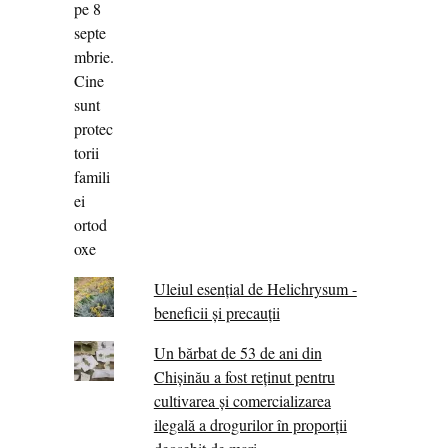
Uleiul esențial de Helichrysum -
beneficii și precauții
Un bărbat de 53 de ani din
Chișinău a fost reținut pentru
cultivarea și comercializarea
ilegală a drogurilor în proporții