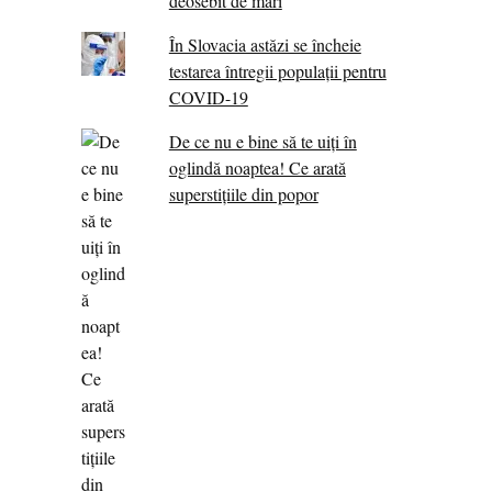
deosebit de mari
În Slovacia astăzi se încheie
testarea întregii populații pentru
COVID-19
De ce nu e bine să te uiți în
oglindă noaptea! Ce arată
superstițiile din popor