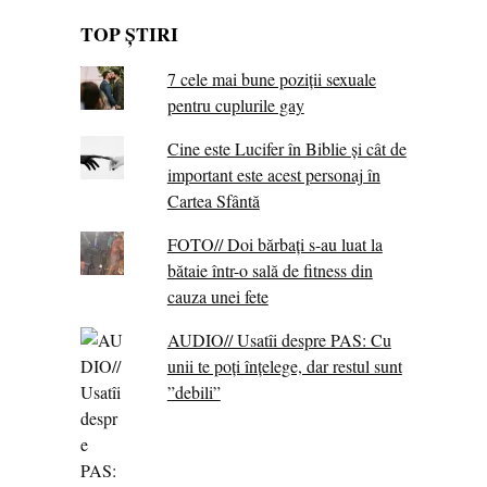
TOP ȘTIRI
7 cele mai bune poziții sexuale
pentru cuplurile gay
Cine este Lucifer în Biblie și cât de
important este acest personaj în
Cartea Sfântă
FOTO// Doi bărbați s-au luat la
bătaie într-o sală de fitness din
cauza unei fete
AUDIO// Usatîi despre PAS: Cu
unii te poți înțelege, dar restul sunt
”debili”