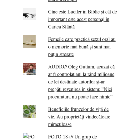
Cine este Lucifer în Biblie și cât de
important este acest personaj în
Cartea Sfântă
Femeile care practică sexul oral au
o memorie mai bună și sunt mai
puțin stresate
AUDIO// Oleg Gutium, acuzat că
ar fi controlat ani la rând milioane
de lei destinate autorilor și-ar
pregăti revenirea în sistem: ”Nici
procuratura nu poate face nimic”
Beneficiile frunzelor de viță de
vie. Au proprietăţi vindecătoare
miraculoase
FOTO 18+// Un grup de