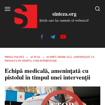
Skip
to
sinteza.org
content
Știrile care fac oamenii să vorbească!
PRIMA PAGINĂ
»
ACTUAL
»
ECHIPĂ MEDICALĂ, AMENINȚATĂ CU
PISTOLUL ÎN TIMPUL UNEI INTERVENȚII
Echipă medicală, amenințată cu
pistolul în timpul unei intervenții