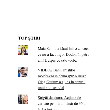
TOP ȘTIRI
Maia Sandu a făcut într-o zi, ceea
ce nu a făcut Igor Dodon în patru
ani! Despre ce este vorba
VIDEO// Banii artiștilor
moldoveni în drum spre Rusia?
Oleg Gutium a ajuns în centrul
unui nou scandal
Strigăt de ajutor. Acțiune de
caritate pentru un tânăr de 35 ani,
tată a trei copii