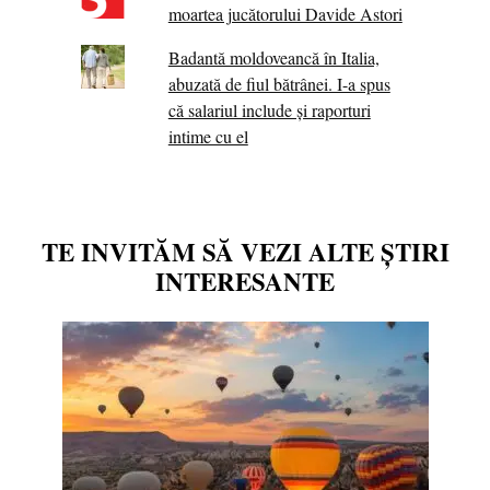
moartea jucătorului Davide Astori
Badantă moldoveancă în Italia,
abuzată de fiul bătrânei. I-a spus
că salariul include și raporturi
intime cu el
TE INVITĂM SĂ VEZI ALTE ȘTIRI
INTERESANTE