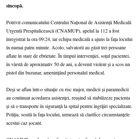
sincopă.
Potrivit comunicatului Centrului Național de Asistență Medicală
Urgentă Prespitalicească (CNAMUP), apelul la 112 a fost
înregistrat la ora 09:24, iar echipa medicală a ajuns la fața locului
în numai patru minute. Acolo, salvatorii au găsit trei persoane
aflate în stare de ebrietate. În timpul intervenției, soțul pacientei,
în vârstă de aproximativ 50 de ani, a devenit violent și a scos un
pistol din buzunar, amenințând personalul medical.
Deși se aflau într-o situație cu risc major, medicii și paramedicii
au continuat acordarea asistenței, reușind să stabilizeze pacienta
și să o transporte în siguranță la spital pentru îngrijiri specializate.
Poliția, sosită la fața locului, urmează să clarifice circumstanțele
acestui caz șocant.