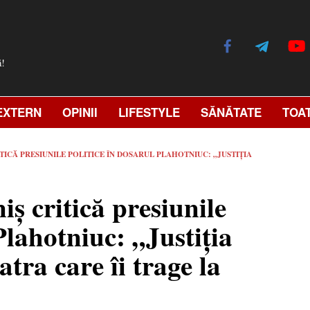
ă!
EXTERN
OPINII
LIFESTYLE
SĂNĂTATE
TOA
ITICĂ PRESIUNILE POLITICE ÎN DOSARUL PLAHOTNIUC: „JUSTIȚIA
ș critică presiunile
Plahotniuc: „Justiția
iatra care îi trage la