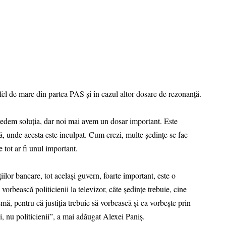
fel de mare din partea PAS și în cazul altor dosare de rezonanță.
vedem soluția, dar noi mai avem un dosar important. Este
, unde acesta este inculpat. Cum crezi, multe ședințe se fac
tot ar fi unul important.
ilor bancare, tot același guvern, foarte important, este o
orbească politicienii la televizor, câte ședințe trebuie, cine
mă, pentru că justiția trebuie să vorbească și ea vorbește prin
ni, nu politicienii”, a mai adăugat Alexei Paniș.