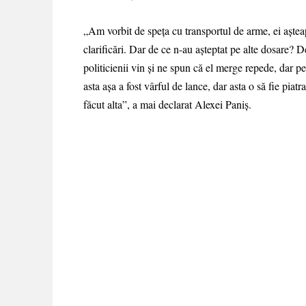
„Am vorbit de speța cu transportul de arme, ei aștea
clarificări. Dar de ce n-au așteptat pe alte dosare?
politicienii vin și ne spun că el merge repede, dar pe 
asta așa a fost vârful de lance, dar asta o să fie piat
făcut alta”, a mai declarat Alexei Paniș.