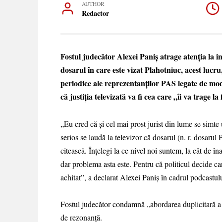
AUTHOR
Redactor
Fostul judecător Alexei Paniș atrage atenția la in
dosarul în care este vizat Plahotniuc, acest lucru
periodice ale reprezentanților PAS legate de mo
că justiția televizată va fi cea care „îi va trage l
„Eu cred că și cel mai prost jurist din lume se simt
serios se laudă la televizor că dosarul (n. r. dosaru
citească. Înțelegi la ce nivel noi suntem, la cât de în
dar problema asta este. Pentru că politicul decide ca
achitat”, a declarat Alexei Paniș în cadrul podcastulu
Fostul judecător condamnă „abordarea duplicitară a
de rezonanță.