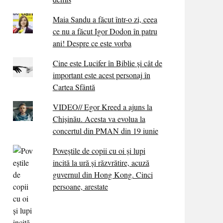
Maia Sandu a făcut într-o zi, ceea
ce nu a făcut Igor Dodon în patru
ani! Despre ce este vorba
Cine este Lucifer în Biblie și cât de
important este acest personaj în
Cartea Sfântă
VIDEO// Egor Kreed a ajuns la
Chișinău. Acesta va evolua la
concertul din PMAN din 19 iunie
Poveștile de copii cu oi și lupi
incită la ură și răzvrătire, acuză
guvernul din Hong Kong. Cinci
persoane, arestate