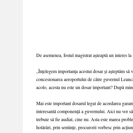
De asemenea, fostul magistrat așteaptă un interes la 
„Înțelegem importanța acestui dosar și așteptăm să 
concesionarea aeroportului de către guvernul Leancă
acolo, acesta nu este un dosar important? După mine 
Mai este important dosarul legat de acordarea garanți
interesantă componență a guvernului. Aici nu vor să v
trebuie să fie audiat, cine nu. Asta este marea proble
hotărâri, prin sentințe, procurorii vorbesc prin acțiu