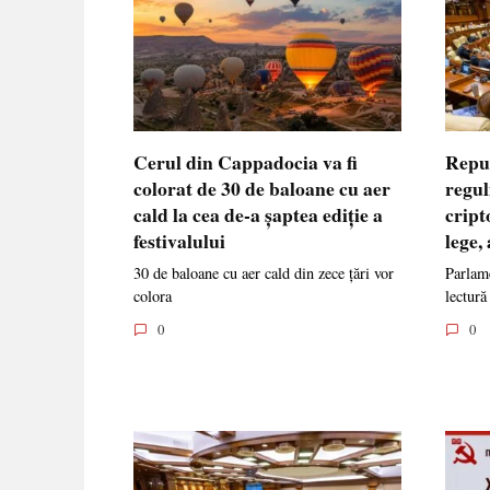
Cerul din Cappadocia va fi
Repu
colorat de 30 de baloane cu aer
regul
cald la cea de-a șaptea ediție a
cript
festivalului
lege,
30 de baloane cu aer cald din zece țări vor
Parlame
colora
lectură
0
0