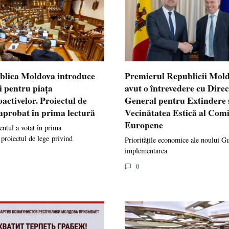
blica Moldova introduce
Premierul Republicii Mol
i pentru piața
avut o întrevedere cu Dire
oactivelor. Proiectul de
General pentru Extindere 
 aprobat în prima lectură
Vecinătatea Estică al Comi
Europene
ntul a votat în prima
 proiectul de lege privind
Prioritățile economice ale noului G
implementarea
0