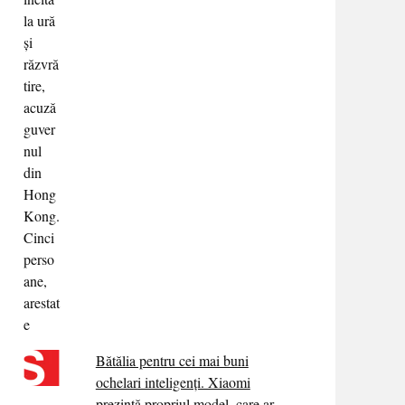
Bătălia pentru cei mai buni
ochelari inteligenți. Xiaomi
prezintă propriul model, care ar