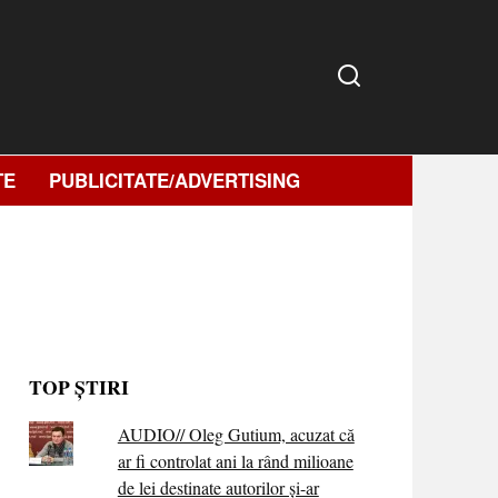
TE
PUBLICITATE/ADVERTISING
TOP ȘTIRI
AUDIO// Oleg Gutium, acuzat că
ar fi controlat ani la rând milioane
de lei destinate autorilor și-ar