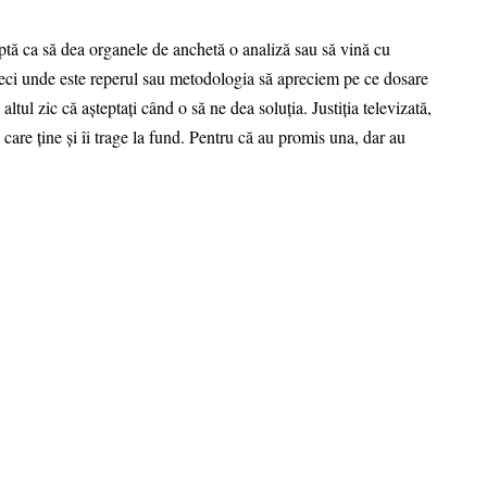
ptă ca să dea organele de anchetă o analiză sau să vină cu
 Deci unde este reperul sau metodologia să apreciem pe ce dosare
altul zic că așteptați când o să ne dea soluția. Justiția televizată,
ra care ține și îi trage la fund. Pentru că au promis una, dar au