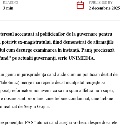
READING
PUBLISHED BY
3 min
2 decembrie 2025
teresul accentuat al politicienilor de la guvernare pentru
, potrivit ex-magistratului, fiind demonstrat de afirmațiile
dul cum decurge examinarea în instanță. Paniș precizează
a fund” pe actualii guvernanți, scrie
UNIMEDIA
.
e un geniu în jurisprudență când aude cum un politician destul de
l Plahotniuc) merge mai repede decât inculpatul reușește să
apoiați reformatori noi avem, ca să nu spun altfel să nu-i supăr,
re dosare sunt prioritare, cine trebuie condamnat, cine trebuie
i realizat de Sergiu Gojila.
 exponenților PAS” atunci când aceștia vorbesc despre dosarele