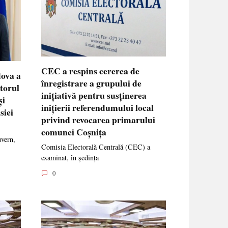
CEC a respins cererea de
dova a
înregistrare a grupului de
ctorul
inițiativă pentru susținerea
și
inițierii referendumului local
siei
privind revocarea primarului
comunei Coșnița
uvern,
Comisia Electorală Centrală (CEC) a
examinat, în ședința
0