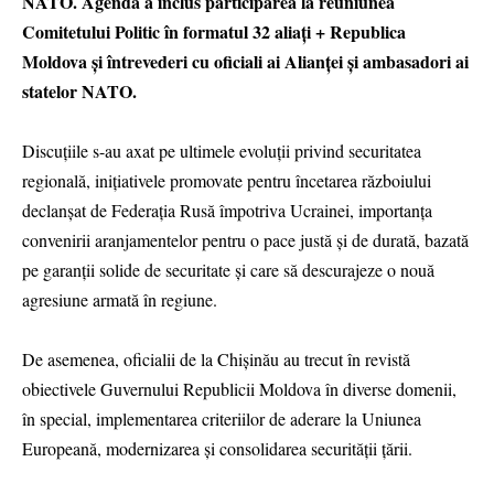
NATO. Agenda a inclus participarea la reuniunea
Comitetului Politic în formatul 32 aliați + Republica
Moldova și întrevederi cu oficiali ai Alianței și ambasadori ai
statelor NATO.
Discuțiile s-au axat pe ultimele evoluţii privind securitatea
regională, inițiativele promovate pentru încetarea războiului
declanșat de Federația Rusă împotriva Ucrainei, importanța
convenirii aranjamentelor pentru o pace justă și de durată, bazată
pe garanții solide de securitate și care să descurajeze o nouă
agresiune armată în regiune.
De asemenea, oficialii de la Chișinău au trecut în revistă
obiectivele Guvernului Republicii Moldova în diverse domenii,
în special, implementarea criteriilor de aderare la Uniunea
Europeană, modernizarea și consolidarea securității țării.