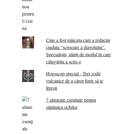
Cine a fost măicuţa care a redactat
ciudata “scrisoare a diavolului”.
Specialiştii, uluiţi de modul în care
călugărița a scris-o
Horoscop special - Trei zodii
vulcanice de a căror furie să te
ferești
7 alimente esenţiale pentru
sănătatea ochilor