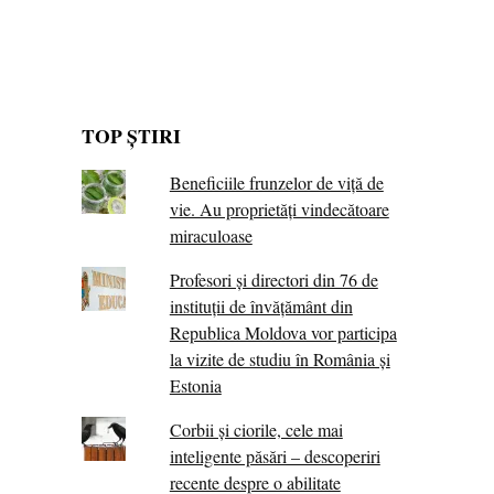
TOP ȘTIRI
Beneficiile frunzelor de viță de
vie. Au proprietăţi vindecătoare
miraculoase
Profesori și directori din 76 de
instituții de învățământ din
Republica Moldova vor participa
la vizite de studiu în România și
Estonia
Corbii şi ciorile, cele mai
inteligente păsări – descoperiri
recente despre o abilitate