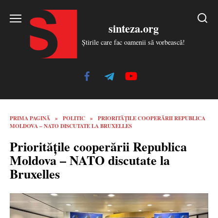
Skip
to
sinteza.org
content
Știrile care fac oamenii să vorbească!
PRIMA PAGINĂ
»
POLITIC
»
PRIORITĂȚILE COOPERĂRII REPUBLICA
MOLDOVA – NATO DISCUTATE LA BRUXELLES
Prioritățile cooperării Republica
Moldova – NATO discutate la
Bruxelles