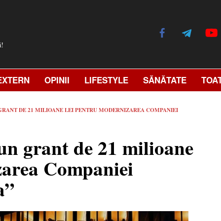
ă!
EXTERN
OPINII
LIFESTYLE
SĂNĂTATE
TOA
GRANT DE 21 MILIOANE LEI PENTRU MODERNIZAREA COMPANIEI
un grant de 21 milioane
zarea Companiei
a”