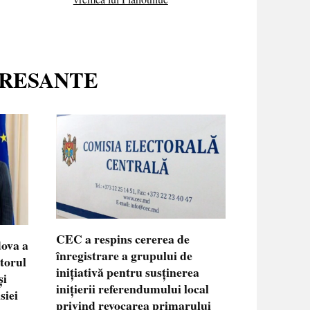
ERESANTE
CEC a respins cererea de
dova a
înregistrare a grupului de
ctorul
inițiativă pentru susținerea
și
inițierii referendumului local
siei
privind revocarea primarului