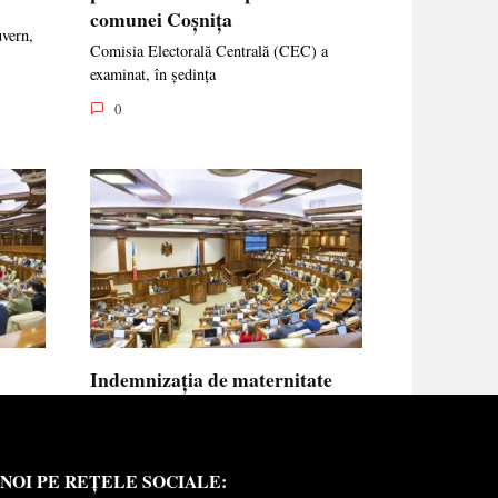
comunei Coșnița
uvern,
Comisia Electorală Centrală (CEC) a
examinat, în ședința
0
Indemnizația de maternitate
UE vor
pentru femeile necăsătorite și
neasigurate va putea fi calculată
din venitul asigurat al tatălui
NOI PE REȚELE SOCIALE:
copilului
e medici