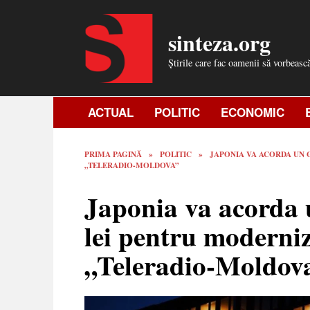
Skip
to
sinteza.org
content
Știrile care fac oamenii să vorbeasc
ACTUAL
POLITIC
ECONOMIC
PRIMA PAGINĂ
»
POLITIC
»
JAPONIA VA ACORDA UN 
„TELERADIO-MOLDOVA”
Japonia va acorda 
lei pentru moderni
„Teleradio-Moldov