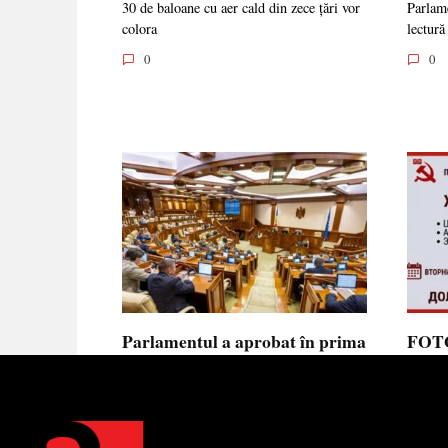
30 de baloane cu aer cald din zece țări vor
Parlame
colora
lectură
0
0
Parlamentul a aprobat în prima
FOTO
lectură noua lege privind
prote
ajutorul de stat, aliniată la
Parla
normele UE
să se
toler
Parlamentul a votat în prima