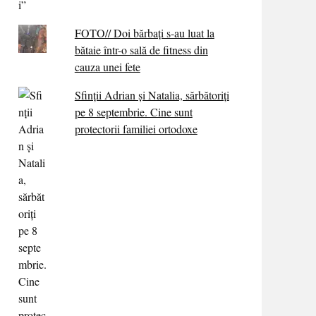
FOTO// Doi bărbați s-au luat la
bătaie într-o sală de fitness din
cauza unei fete
Sfinții Adrian și Natalia, sărbătoriți
pe 8 septembrie. Cine sunt
protectorii familiei ortodoxe