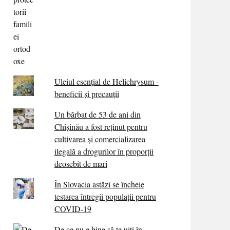
Uleiul esențial de Helichrysum -
beneficii și precauții
Un bărbat de 53 de ani din
Chișinău a fost reținut pentru
cultivarea și comercializarea
ilegală a drogurilor în proporții
deosebit de mari
În Slovacia astăzi se încheie
testarea întregii populații pentru
COVID-19
De ce nu e bine să te uiți în