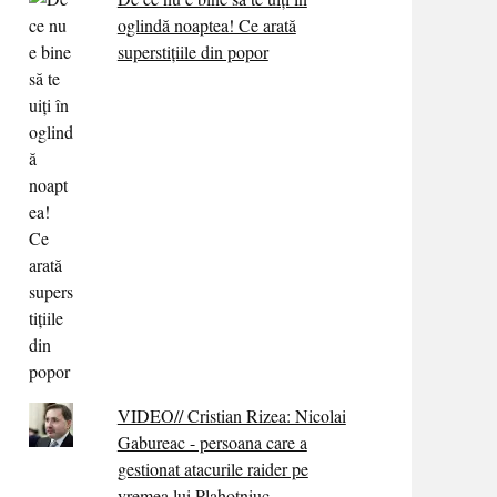
oglindă noaptea! Ce arată
superstițiile din popor
VIDEO// Cristian Rizea: Nicolai
Gabureac - persoana care a
gestionat atacurile raider pe
vremea lui Plahotniuc