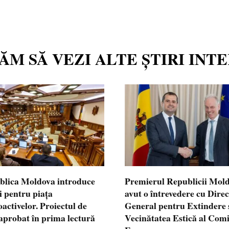
TĂM SĂ VEZI ALTE ȘTIRI INT
blica Moldova introduce
Premierul Republicii Mol
i pentru piața
avut o întrevedere cu Dire
oactivelor. Proiectul de
General pentru Extindere 
 aprobat în prima lectură
Vecinătatea Estică al Comi