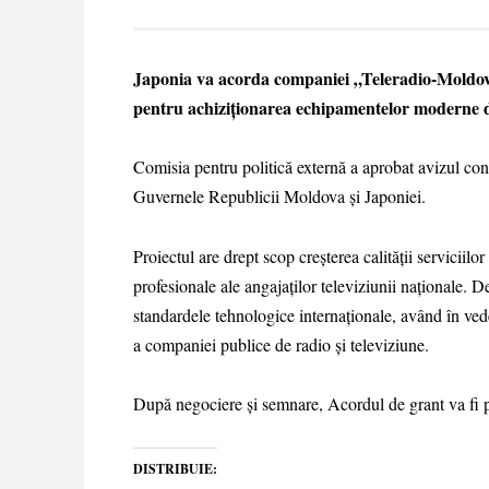
Japonia va acorda companiei „Teleradio-Moldova”
pentru achiziționarea echipamentelor moderne de
Comisia pentru politică externă a aprobat avizul cons
Guvernele Republicii Moldova și Japoniei.
Proiectul are drept scop creșterea calității serviciil
profesionale ale angajaților televiziunii naționale. 
standardele tehnologice internaționale, având în vede
a companiei publice de radio și televiziune.
După negociere și semnare, Acordul de grant va fi pr
DISTRIBUIE: