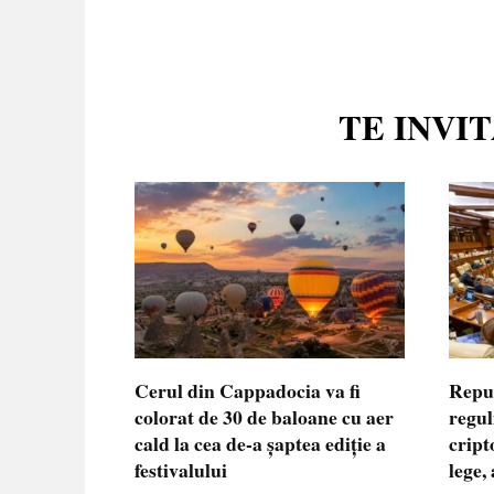
TE INVI
Cerul din Cappadocia va fi
Repu
colorat de 30 de baloane cu aer
regul
cald la cea de-a șaptea ediție a
cript
festivalului
lege,