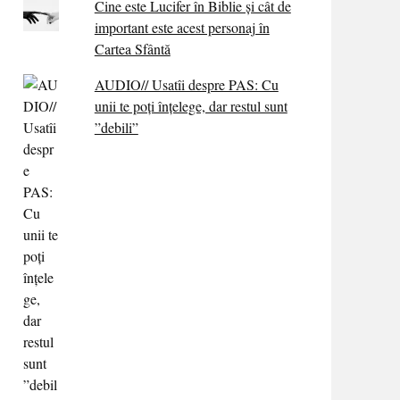
Cine este Lucifer în Biblie și cât de
important este acest personaj în
Cartea Sfântă
AUDIO// Usatîi despre PAS: Cu
unii te poți înțelege, dar restul sunt
”debili”