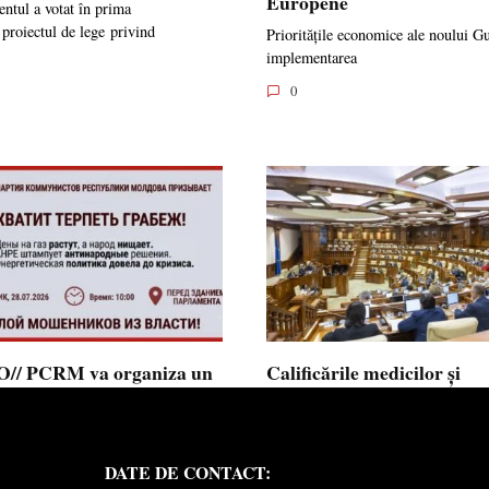
Europene
ntul a votat în prima
 proiectul de lege privind
Prioritățile economice ale noului G
implementarea
0
// PCRM va organiza un
Calificările medicilor și
st pe 28 iulie în fața
farmaciștilor obținute în 
mentului și invită cetățenii
putea fi recunoscute în
 alăture: ”Ajunge să
Republica Moldova
DATE DE CONTACT:
ăm jaful”
Calificările profesionale obținute d