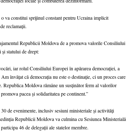
a democrației locale și combaterea dezinformării.
o va constitui sprijinul constant pentru Ucraina implicit
de reclamații.
ngajamentul Republicii Moldova de a promova valorile Consiliului
și statului de drept:
ocări, iar rolul Consiliului Europei în apărarea democrației, a
l. Am învățat că democrația nu este o destinație, ci un proces care
ate. Republica Moldova rămâne un susținător ferm al valorilor
a promova pacea și solidaritatea pe continent.”
30 de evenimente, inclusiv sesiuni ministeriale și activități
reședinția Republicii Moldova va culmina cu Sesiunea Ministerială
participa 46 de delegații ale statelor membre.