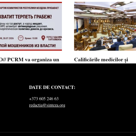
// PCRM va organiza un
Calificările medicilor și
st pe 28 iulie în fața
farmaciștilor obținute în 
mentului și invită cetățenii
putea fi recunoscute în
 alăture: ”Ajunge să
Republica Moldova
DATE DE CONTACT:
ăm jaful”
Calificările profesionale obținute d
și farmaciști
ul Comuniștilor din Republica
+373 605 246 63
a a lansat
redactia@sinteza.org
0