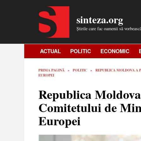
Skip
to
sinteza.org
content
Știrile care fac oamenii să vorbeasc
ACTUAL
POLITIC
ECONOMIC
PRIMA PAGINĂ
»
POLITIC
»
REPUBLICA MOLDOVA A P
EUROPEI
Republica Moldova 
Comitetului de Mini
Europei