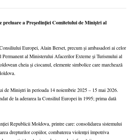
e preluare a Președinției Comitetului de Miniștri al
 Consiliului Europei, Alain Berset, precum și ambasadori ai celor
l Permanent al Ministerului Afacerilor Externe și Turismului al
 moldovean cheia și ciocanul, elemente simbolice care marchează
Moldova.
i de Miniștri în perioada 14 noiembrie 2025 – 15 mai 2026.
ndat de la aderarea la Consiliul Europei în 1995; prima dată
inției Republicii Moldova, printre care: consolidarea sistemului
ea drepturilor copiilor, combaterea violenței împotriva