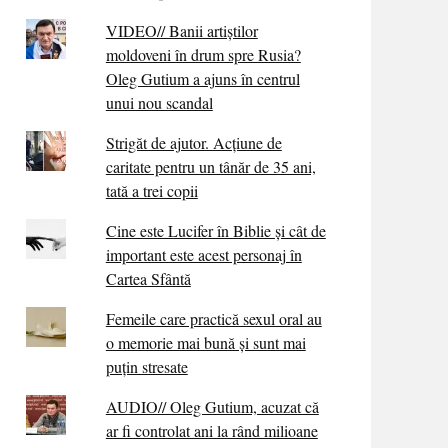
VIDEO// Banii artiștilor
moldoveni în drum spre Rusia?
Oleg Gutium a ajuns în centrul
unui nou scandal
Strigăt de ajutor. Acțiune de
caritate pentru un tânăr de 35 ani,
tată a trei copii
Cine este Lucifer în Biblie și cât de
important este acest personaj în
Cartea Sfântă
Femeile care practică sexul oral au
o memorie mai bună și sunt mai
puțin stresate
AUDIO// Oleg Gutium, acuzat că
ar fi controlat ani la rând milioane