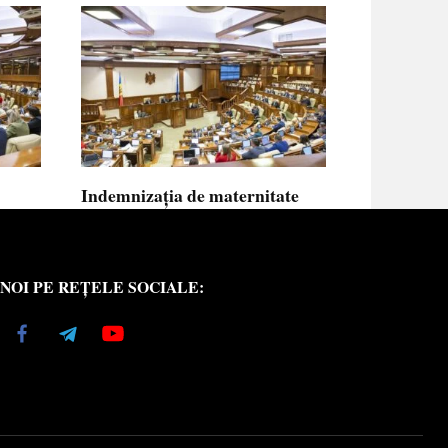
Indemnizația de maternitate
UE vor
pentru femeile necăsătorite și
neasigurate va putea fi calculată
din venitul asigurat al tatălui
NOI PE REȚELE SOCIALE:
copilului
e medici
Indemnizația de maternitate pentru femeile
necăsătorite
0