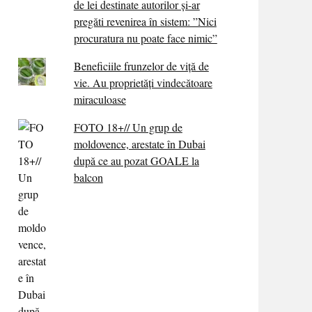
de lei destinate autorilor și-ar
pregăti revenirea în sistem: ”Nici
procuratura nu poate face nimic”
Beneficiile frunzelor de viță de
vie. Au proprietăţi vindecătoare
miraculoase
FOTO 18+// Un grup de
moldovence, arestate în Dubai
după ce au pozat GOALE la
balcon