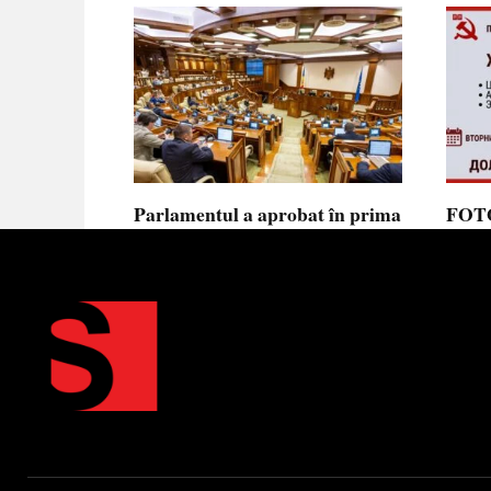
Parlamentul a aprobat în prima
FOTO
lectură noua lege privind
prote
ajutorul de stat, aliniată la
Parla
normele UE
să se
toler
Parlamentul a votat în prima
lectură proiectul de lege cu
Partid
Moldov
0
0