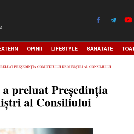
ă!
EXTERN
OPINII
LIFESTYLE
SĂNĂTATE
TOA
RELUAT PREȘEDINȚIA COMITETULUI DE MINIȘTRI AL CONSILIULUI
a preluat Președinția
ștri al Consiliului