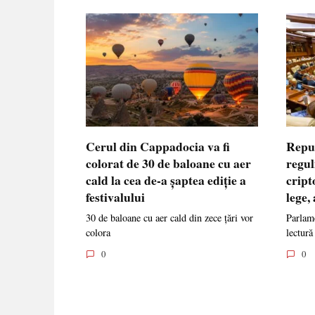
Cerul din Cappadocia va fi
Repu
colorat de 30 de baloane cu aer
regul
cald la cea de-a șaptea ediție a
cript
festivalului
lege,
30 de baloane cu aer cald din zece țări vor
Parlame
colora
lectură
0
0