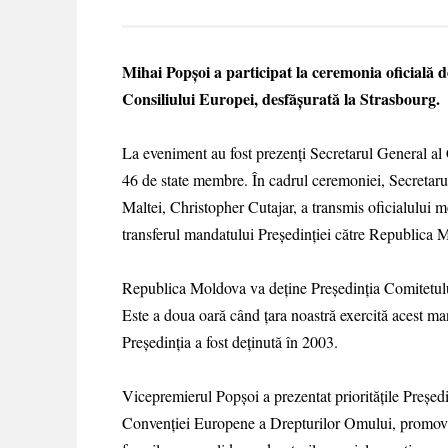
Mihai Popșoi a participat la ceremonia oficială d
Consiliului Europei, desfășurată la Strasbourg.
La eveniment au fost prezenți Secretarul General al
46 de state membre. În cadrul ceremoniei, Secretaru
Maltei, Christopher Cutajar, a transmis oficialului
transferul mandatului Președinției către Republica 
Republica Moldova va deține Președinția Comitetulu
Este a doua oară când țara noastră exercită acest ma
Președinția a fost deținută în 2003.
Vicepremierul Popșoi a prezentat prioritățile Președ
Convenției Europene a Drepturilor Omului, promovar