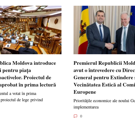
blica Moldova introduce
Premierul Republicii Mol
i pentru piața
avut o întrevedere cu Dire
oactivelor. Proiectul de
General pentru Extindere 
 aprobat în prima lectură
Vecinătatea Estică al Comi
Europene
ntul a votat în prima
 proiectul de lege privind
Prioritățile economice ale noului G
implementarea
0