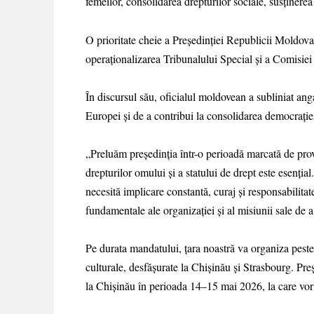
femeilor, consolidarea drepturilor sociale, susținere
O prioritate cheie a Președinției Republicii Moldova 
operaționalizarea Tribunalului Special și a Comisiei 
În discursul său, oficialul moldovean a subliniat a
Europei și de a contribui la consolidarea democrației 
„Preluăm președinția într-o perioadă marcată de prov
drepturilor omului și a statului de drept este esenția
necesită implicare constantă, curaj și responsabilit
fundamentale ale organizației și al misiunii sale de 
Pe durata mandatului, țara noastră va organiza peste 
culturale, desfășurate la Chișinău și Strasbourg. P
la Chișinău în perioada 14–15 mai 2026, la care vor 