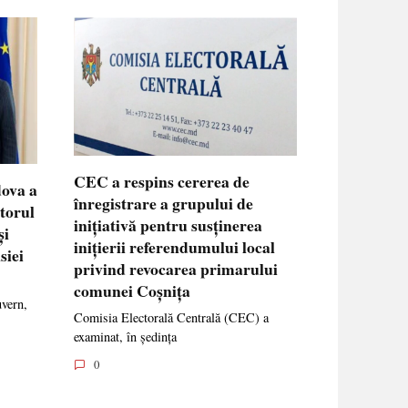
CEC a respins cererea de
dova a
înregistrare a grupului de
ctorul
inițiativă pentru susținerea
și
inițierii referendumului local
siei
privind revocarea primarului
comunei Coșnița
uvern,
Comisia Electorală Centrală (CEC) a
examinat, în ședința
0