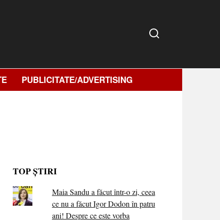
TE
PUBLICITATE/ADVERTISING
TOP ȘTIRI
Maia Sandu a făcut într-o zi, ceea
ce nu a făcut Igor Dodon în patru
ani! Despre ce este vorba