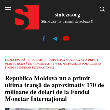
Skip
to
sinteza.org
content
Știrile care fac oamenii să vorbească!
PRIMA PAGINĂ
»
POLITIC
»
REPUBLICA MOLDOVA NU A PRIMIT
ULTIMA TRANȘĂ DE APROXIMATIV 170 DE MILIOANE DE DOLARI DE LA
FONDUL MONETAR INTERNAȚIONAL
Republica Moldova nu a primit
ultima tranșă de aproximativ 170 de
milioane de dolari de la Fondul
Monetar Internațional