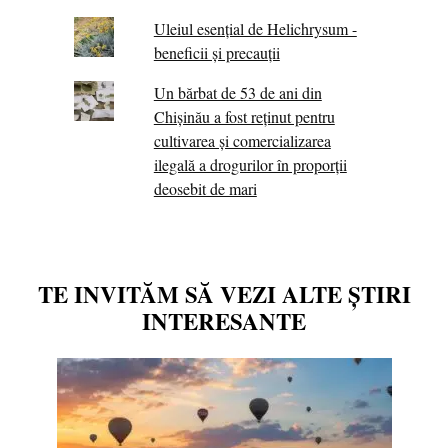
Uleiul esențial de Helichrysum -
beneficii și precauții
Un bărbat de 53 de ani din
Chișinău a fost reținut pentru
cultivarea și comercializarea
ilegală a drogurilor în proporții
deosebit de mari
TE INVITĂM SĂ VEZI ALTE ȘTIRI
INTERESANTE