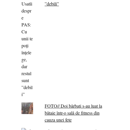
”debili”
FOTO// Doi bărbați s-au luat la
bătaie într-o sală de fitness din
cauza unei fete