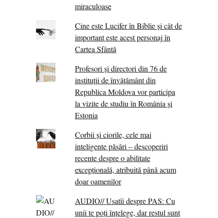
miraculoase
Cine este Lucifer în Biblie și cât de
important este acest personaj în
Cartea Sfântă
Profesori și directori din 76 de
instituții de învățământ din
Republica Moldova vor participa
la vizite de studiu în România și
Estonia
Corbii şi ciorile, cele mai
inteligente păsări – descoperiri
recente despre o abilitate
excepţională, atribuită până acum
doar oamenilor
AUDIO// Usatîi despre PAS: Cu
unii te poți înțelege, dar restul sunt