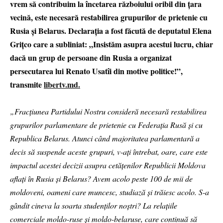
vrem să contribuim la încetarea războiului oribil din țara
vecină, este necesară restabilirea grupurilor de prietenie cu
Rusia și Belarus. Declarația a fost făcută de deputatul Elena
Grițco care a subliniat: „Insistăm asupra acestui lucru, chiar
dacă un grup de persoane din Rusia a organizat
persecutarea lui Renato Usatîi din motive politice!”,
transmite
libertv.md.
„Fracțiunea Partidului Nostru consideră necesară restabilirea
grupurilor parlamentare de prietenie cu Federația Rusă și cu
Republica Belarus. Atunci când majoritatea parlamentară a
decis să suspende aceste grupuri, v-ați întrebat, oare, care este
impactul acestei decizii asupra cetățenilor Republicii Moldova
aflați în Rusia și Belarus? Avem acolo peste 100 de mii de
moldoveni, oameni care muncesc, studiază și trăiesc acolo. S-a
gândit cineva la soarta studenților noștri? La relațiile
comerciale moldo-ruse și moldo-belaruse, care continuă să