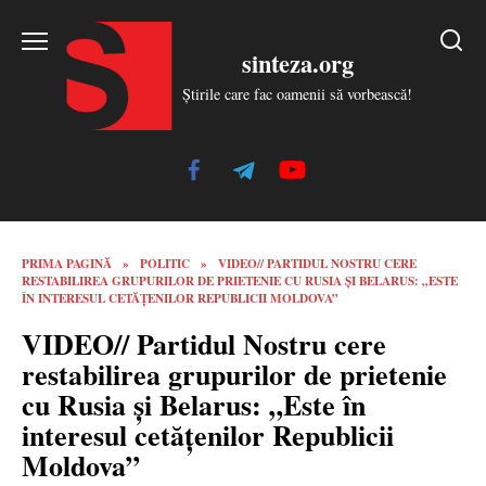
Skip
to
sinteza.org
content
Știrile care fac oamenii să vorbească!
PRIMA PAGINĂ
»
POLITIC
»
VIDEO// PARTIDUL NOSTRU CERE
RESTABILIREA GRUPURILOR DE PRIETENIE CU RUSIA ȘI BELARUS: „ESTE
ÎN INTERESUL CETĂȚENILOR REPUBLICII MOLDOVA”
VIDEO// Partidul Nostru cere
restabilirea grupurilor de prietenie
cu Rusia și Belarus: „Este în
interesul cetățenilor Republicii
Moldova”