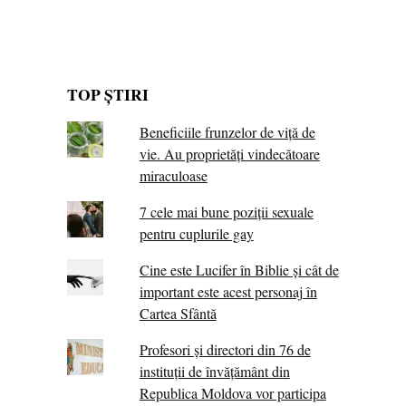
TOP ȘTIRI
Beneficiile frunzelor de viță de
vie. Au proprietăţi vindecătoare
miraculoase
7 cele mai bune poziții sexuale
pentru cuplurile gay
Cine este Lucifer în Biblie și cât de
important este acest personaj în
Cartea Sfântă
Profesori și directori din 76 de
instituții de învățământ din
Republica Moldova vor participa