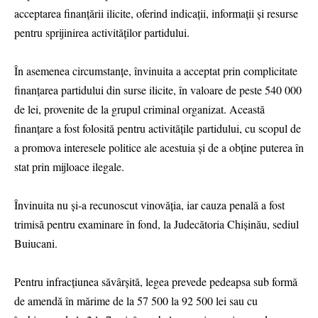
acceptarea finanțării ilicite, oferind indicații, informații și resurse
pentru sprijinirea activităților partidului.
În asemenea circumstanțe, învinuita a acceptat prin complicitate
finanțarea partidului din surse ilicite, în valoare de peste 540 000
de lei, provenite de la grupul criminal organizat. Această
finanțare a fost folosită pentru activitățile partidului, cu scopul de
a promova interesele politice ale acestuia și de a obține puterea în
stat prin mijloace ilegale.
Învinuita nu și-a recunoscut vinovăția, iar cauza penală a fost
trimisă pentru examinare în fond, la Judecătoria Chișinău, sediul
Buiucani.
Pentru infracțiunea săvârșită, legea prevede pedeapsa sub formă
de amendă în mărime de la 57 500 la 92 500 lei sau cu