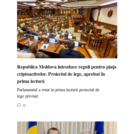
Cerul din Cappadocia va fi colorat de 30 de
baloane cu aer cald la cea de-a șaptea ediție a
festivalului
30 de baloane cu aer cald din zece țări vor colora
0