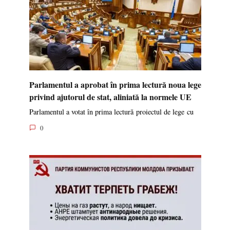
CEC a respins cererea de înregistrare a grupului
de inițiativă pentru susținerea inițierii
referendumului local privind revocarea
primarului comunei Coșnița
Comisia Electorală Centrală (CEC) a examinat, în ședința
0