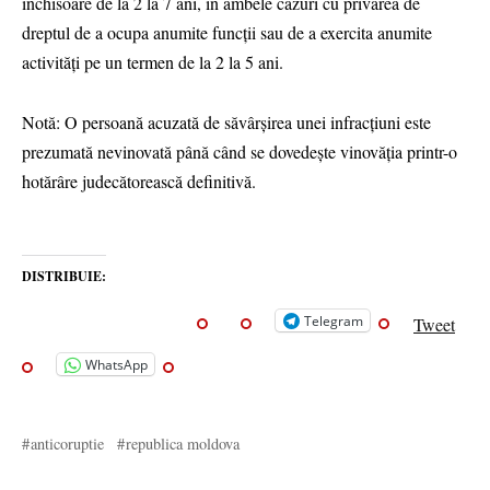
închisoare de la 2 la 7 ani, în ambele cazuri cu privarea de
dreptul de a ocupa anumite funcții sau de a exercita anumite
activități pe un termen de la 2 la 5 ani.
Notă: O persoană acuzată de săvârșirea unei infracțiuni este
prezumată nevinovată până când se dovedește vinovăția printr-o
hotărâre judecătorească definitivă.
DISTRIBUIE:
Telegram
Tweet
WhatsApp
anticoruptie
republica moldova