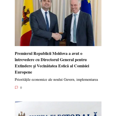
Republica Moldova introduce reguli pentru piața
criptoactivelor. Proiectul de lege, aprobat în
prima lectură
Parlamentul a votat în prima lectură proiectul de
lege privind
0