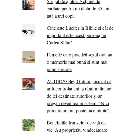
Strigăt de ajutor. Acțiune de
caritate pentru un tânăr de 35 ani,
tată a trei copii
Cine este Lucifer în Biblie și cât de
important este acest personaj în
Cartea Sfântă
Femeile care practică sexul oral au
o memorie mai bună și sunt mai
puțin stresate
AUDIO// Oleg Gutium, acuzat că
ar fi controlat ani la rând milioane
de lei destinate autorilor și-ar
pregăti revenirea în sistem: ”Nici
procuratura nu poate face nimic”
Beneficiile frunzelor de viță de
vie. Au proprietăţi vindecătoare