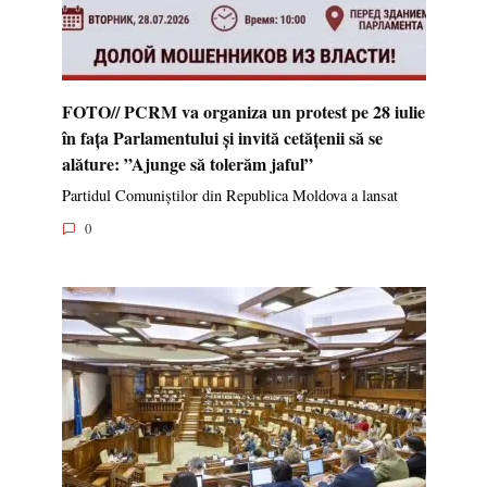
Parlamentul a aprobat în prima lectură noua lege
privind ajutorul de stat, aliniată la normele UE
Parlamentul a votat în prima lectură proiectul de lege cu
0
FOTO// PCRM va organiza un protest pe 28 iulie