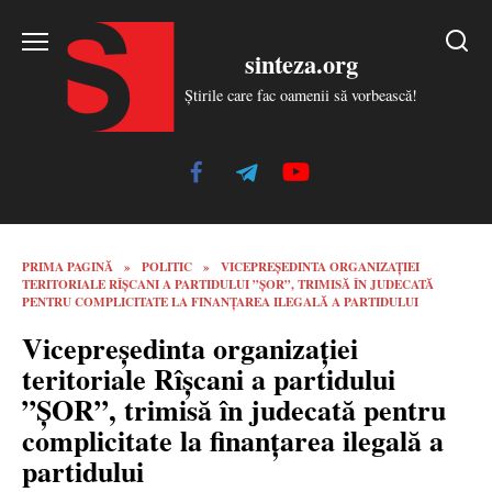
Skip
to
sinteza.org
content
Știrile care fac oamenii să vorbească!
PRIMA PAGINĂ
»
POLITIC
»
VICEPREȘEDINTA ORGANIZAȚIEI
TERITORIALE RÎȘCANI A PARTIDULUI ”ȘOR”, TRIMISĂ ÎN JUDECATĂ
PENTRU COMPLICITATE LA FINANȚAREA ILEGALĂ A PARTIDULUI
Vicepreședinta organizației
teritoriale Rîșcani a partidului
”ȘOR”, trimisă în judecată pentru
complicitate la finanțarea ilegală a
partidului