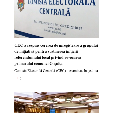
Premierul Republicii Moldova a avut o
întrevedere cu Directorul General pentru
Extindere și Vecinătatea Estică al Comisiei
Europene
Prioritățile economice ale noului Guvern, implementarea
0