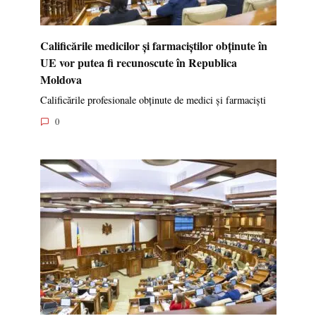
în fața Parlamentului și invită cetățenii să se
alăture: ”Ajunge să tolerăm jaful”
Partidul Comuniștilor din Republica Moldova a lansat
0
Calificările medicilor și farmaciștilor obținute în
UE vor putea fi recunoscute în Republica
Moldova