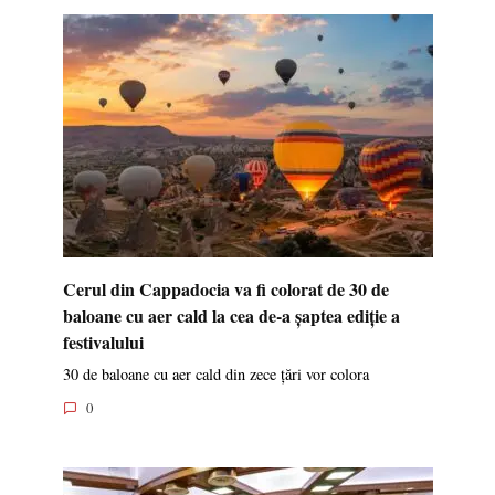
Medic italian, condamnat pentru
moartea jucătorului Davide Astori
Badantă moldoveancă în Italia,
abuzată de fiul bătrânei. I-a spus
că salariul include și raporturi
intime cu el
TE INVITĂM SĂ VEZI ALTE ȘTIRI
INTERESANTE